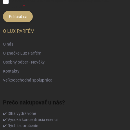
Vložením e-mailu súhlasíte s
podmienkami ochrany osobných
údajov
Prihlásiť sa
O LUX PARFÉM
O nás
O značke Lux Parfém
Osobný odber - Nováky
Kontakty
Veľkoobchodná spolupráca
Prečo nakupovať u nás?
✔️ Dlhá výdrž vône
✔️ Vysoká koncentrácia esencií
✔️ Rýchle doručenie