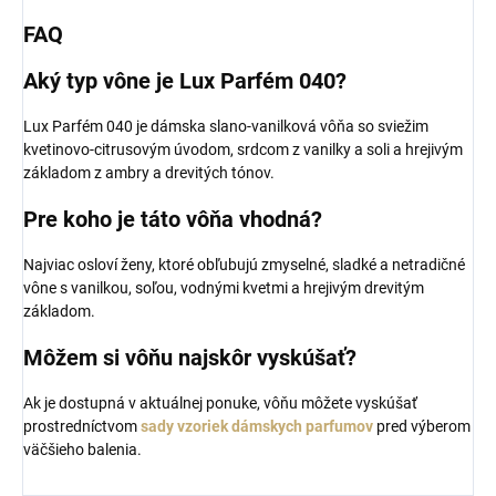
FAQ
Aký typ vône je Lux Parfém 040?
Lux Parfém 040 je dámska slano-vanilková vôňa so sviežim
kvetinovo-citrusovým úvodom, srdcom z vanilky a soli a hrejivým
základom z ambry a drevitých tónov.
Pre koho je táto vôňa vhodná?
Najviac osloví ženy, ktoré obľubujú zmyselné, sladké a netradičné
vône s vanilkou, soľou, vodnými kvetmi a hrejivým drevitým
základom.
Môžem si vôňu najskôr vyskúšať?
Ak je dostupná v aktuálnej ponuke, vôňu môžete vyskúšať
prostredníctvom
sady vzoriek dámskych parfumov
pred výberom
väčšieho balenia.