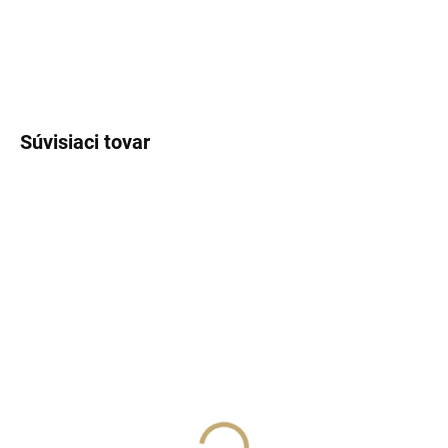
DETAILNÉ INFORMÁCIE
OPÝTAŤ SA
STRÁŽIŤ
Súvisiaci tovar
SKLADOM
SKLADOM
(>5 KS)
(>5 KS)
Lux Parfém 028 –
Lux Parfém 072 –
Inšpirovaný Prada:
Inšpirovaný Carolina