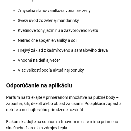
Zmyselná slano-vanilková vôňa pre ženy
Svieži úvod zo zelenej mandarínky
Kvetinové tóny jazmínu a zázvorového kvetu
Netradičné spojenie vanilky a soli
Hrejivý základ z kašmírového a santalového dreva
Vhodná na deň aj večer
Viac veľkostí podľa aktuálnej ponuky
Odporúčanie na aplikáciu
Parfum nastriekajte v primeranom množstve na pulzné body –
zápästia, krk, dekolt alebo oblasť za ušami. Po aplikácii zápästia
netrite a nechajte vôňu prirodzene rozvinúť.
Flakón skladujte na suchom a tmavom mieste mimo priameho
slnečného žiarenia a zdrojov tepla.