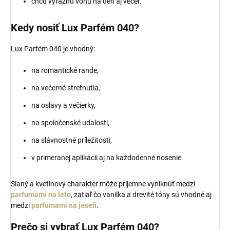
chcú výraznú vôňu na deň aj večer.
Kedy nosiť Lux Parfém 040?
Lux Parfém 040 je vhodný:
na romantické rande,
na večerné stretnutia,
na oslavy a večierky,
na spoločenské udalosti,
na slávnostné príležitosti,
v primeranej aplikácii aj na každodenné nosenie.
Slaný a kvetinový charakter môže príjemne vyniknúť medzi
parfumami na leto
, zatiaľ čo vanilka a drevité tóny sú vhodné aj
medzi
parfumami na jeseň
.
Prečo si vybrať Lux Parfém 040?