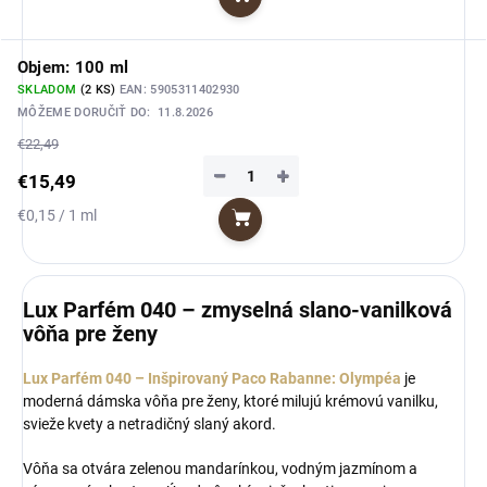
Do košíka
cena:
Objem: 100 ml
SKLADOM
(2 KS)
EAN:
5905311402930
MÔŽEME DORUČIŤ DO:
11.8.2026
€22,49
−
+
€15,49
Jednotková
€0,15 / 1 ml
Do košíka
cena:
Lux Parfém 040 – zmyselná slano-vanilková
vôňa pre ženy
Lux Parfém 040 – Inšpirovaný Paco Rabanne: Olympéa
je
moderná dámska vôňa pre ženy, ktoré milujú krémovú vanilku,
svieže kvety a netradičný slaný akord.
Vôňa sa otvára zelenou mandarínkou, vodným jazmínom a