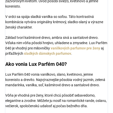
zázvorovým kvetom. Úvod pôsobí sviežo, kvetinovo a jemne
korenisto.
V srdci sa spája sladká vanilka so soľou. Táto kontrastná
kombinácia vytvára originálny krémový, sladko-slaný a výrazne
ženský charakter.
Základ tvorí kašmírové drevo, ambra sivá a santalové drevo.
Vďaka nim vôňa pôsobí hrejivo, uhladene a zmyselne. Lux Parfém
040 je vhodný pre milovníčky
vanilkových parfumov pre ženy
aj
príťažlivých
sladkých dámskych parfumov
.
Ako vonia Lux Parfém 040?
Lux Parfém 040 vonia vanilkovo, slano, kvetinovo, jemne
korenisto a drevito. Najvýraznejšie pôsobia vodný jazmín, zelená
mandarínka, vanilka, soľ, kašmírové drevo a santalové drevo.
Vôňa je vhodná pre ženy, ktoré chcú pôsobiť sebavedomo,
elegantne a zvodne. Môžete ju nosiť na romantické rande, oslavu,
večierok, spoločenskú udalosť aj počas bežného dňa.