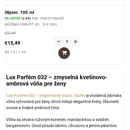
Objem: 100 ml
SKLADOM
(2 KS)
EAN:
5905311406020
MÔŽEME DORUČIŤ DO:
10.8.2026
€22,49
−
+
€15,49
Jednotková
€0,15 / 1 ml
Do košíka
cena:
Lux Parfém 032 – zmyselná kvetinovo-
ambrová vôňa pre ženy
Lux Parfém 032 – Inšpirovaný Gucci: Guilty
je moderná dámska
vôňa vytvorená pre ženy, ktoré milujú elegantné kvety, šťavnaté
ovocie a hrejivé ambrové tóny.
Vôňa sa otvára ružovým korením, mandarínkou a sviežim
bergamotom. Úvod pôsobí iskrivo, citrusovo a jemne pikantne.