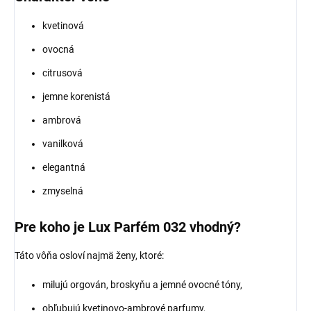
kvetinová
ovocná
citrusová
jemne korenistá
ambrová
vanilková
elegantná
zmyselná
Pre koho je Lux Parfém 032 vhodný?
Táto vôňa osloví najmä ženy, ktoré:
milujú orgován, broskyňu a jemné ovocné tóny,
obľubujú kvetinovo-ambrové parfumy,