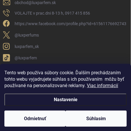
obchod
@
luxparfem.sk
VOLAJTE v prac.dni 8-13 h, 0917 415 856
https://www.facebook.com/profile.php?id=61561176692743
@luxperfums
luxparfem_sk
@luxparfem
Tento web používa súbory cookie. Ďalším prechádzaním
tohto webu vyjadrujete súhlas s ich používaním
môžu byť
LUX PARFÉM NOVÁKY
Lux Parfém Skupina na FB
používané na personalizované reklamy
.
Viac informácií
Lux Parfum - Česká Republika
Lux Parfumok - Hungary
Nastavenie
Copyright 2026
LUX PARFÉM
. Všetky práva vyhradené.
Upraviť nastavenie
cookies
Odmietnuť
Súhlasím
Vytvoril Shoptet