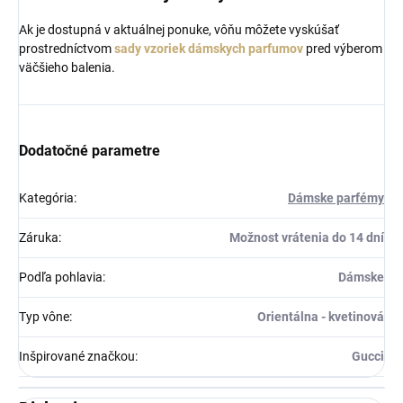
Ak je dostupná v aktuálnej ponuke, vôňu môžete vyskúšať
prostredníctvom
sady vzoriek dámskych parfumov
pred výberom
väčšieho balenia.
Dodatočné parametre
Kategória
:
Dámske parfémy
Záruka
:
Možnost vrátenia do 14 dní
Podľa pohlavia
:
Dámske
Typ vône
:
Orientálna - kvetinová
Inšpirované značkou
:
Gucci