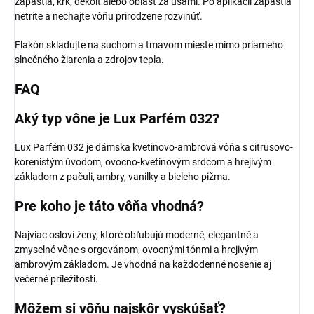
zápästia, krk, dekolt alebo oblasť za ušami. Po aplikácii zápästia
netrite a nechajte vôňu prirodzene rozvinúť.
Flakón skladujte na suchom a tmavom mieste mimo priameho
slnečného žiarenia a zdrojov tepla.
FAQ
Aký typ vône je Lux Parfém 032?
Lux Parfém 032 je dámska kvetinovo-ambrová vôňa s citrusovo-
korenistým úvodom, ovocno-kvetinovým srdcom a hrejivým
základom z pačuli, ambry, vanilky a bieleho pižma.
Pre koho je táto vôňa vhodná?
Najviac osloví ženy, ktoré obľubujú moderné, elegantné a
zmyselné vône s orgovánom, ovocnými tónmi a hrejivým
ambrovým základom. Je vhodná na každodenné nosenie aj
večerné príležitosti.
Môžem si vôňu najskôr vyskúšať?