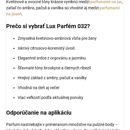
Kvetinové a ovocné tóny krásne vyniknú medzi
parfumami na jar
,
zatiaľ čo ambra, pačuli a vanilka sú vhodné aj medzi
parfumami
na jeseň
.
Prečo si vybrať Lux Parfém 032?
Zmyselná kvetinovo-ambrová vôňa pre ženy
Iskrivý citrusovo-korenistý úvod
Elegantné srdce z orgovánu a jazmínu
Šťavnaté tóny broskyne a čiernych ríbezlí
Hrejivý základ z ambry, pačuli a vanilky
Vhodná na deň aj večer
Viac veľkostí podľa aktuálnej ponuky
Odporúčanie na aplikáciu
Parfum nastriekajte v primeranom množstve na pulzné body –