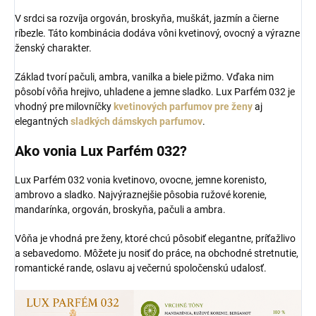
V srdci sa rozvíja orgován, broskyňa, muškát, jazmín a čierne
ríbezle. Táto kombinácia dodáva vôni kvetinový, ovocný a výrazne
ženský charakter.
Základ tvorí pačuli, ambra, vanilka a biele pižmo. Vďaka nim
pôsobí vôňa hrejivo, uhladene a jemne sladko. Lux Parfém 032 je
vhodný pre milovníčky
kvetinových parfumov pre ženy
aj
elegantných
sladkých dámskych parfumov
.
Ako vonia Lux Parfém 032?
Lux Parfém 032 vonia kvetinovo, ovocne, jemne korenisto,
ambrovo a sladko. Najvýraznejšie pôsobia ružové korenie,
mandarínka, orgován, broskyňa, pačuli a ambra.
Vôňa je vhodná pre ženy, ktoré chcú pôsobiť elegantne, príťažlivo
a sebavedomo. Môžete ju nosiť do práce, na obchodné stretnutie,
romantické rande, oslavu aj večernú spoločenskú udalosť.