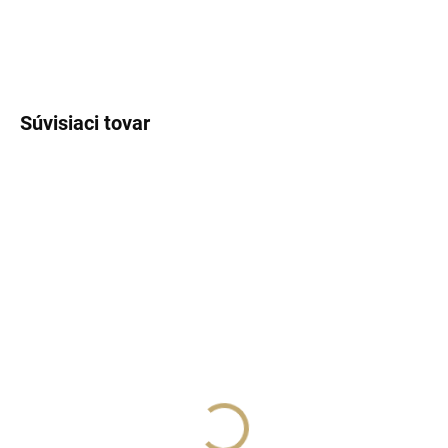
DETAILNÉ INFORMÁCIE
OPÝTAŤ SA
STRÁŽIŤ
Súvisiaci tovar
SKLADOM
(>5 KS)
SKLADOM
(>5 KS)
Lux Parfém 040 –
Lux Parfém 002 –
Inšpirovaný Paco
Inšpirovaný Mugler
Rabanne: Olympéa
Angel Nova
€1,49
od