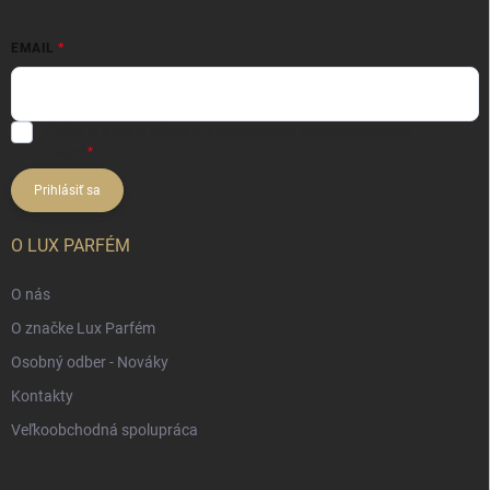
EMAIL
Vložením e-mailu súhlasíte s
podmienkami ochrany osobných
údajov
Prihlásiť sa
O LUX PARFÉM
O nás
O značke Lux Parfém
Osobný odber - Nováky
Kontakty
Veľkoobchodná spolupráca