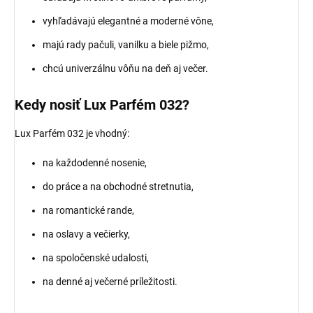
vyhľadávajú elegantné a moderné vône,
majú rady pačuli, vanilku a biele pižmo,
chcú univerzálnu vôňu na deň aj večer.
Kedy nosiť Lux Parfém 032?
Lux Parfém 032 je vhodný:
na každodenné nosenie,
do práce a na obchodné stretnutia,
na romantické rande,
na oslavy a večierky,
na spoločenské udalosti,
na denné aj večerné príležitosti.