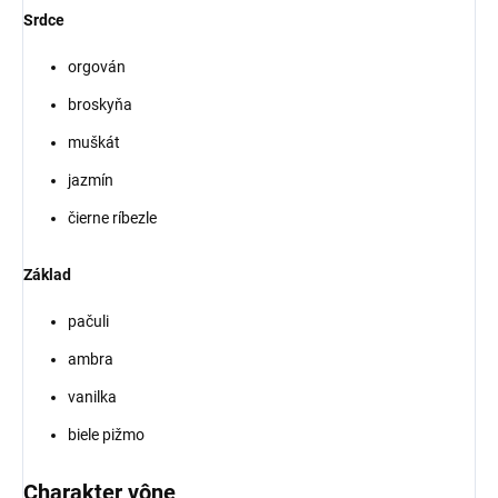
Srdce
orgován
broskyňa
muškát
jazmín
čierne ríbezle
Základ
pačuli
ambra
vanilka
biele pižmo
Charakter vône