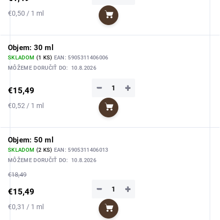
Jednotková
€0,50 / 1 ml
Do košíka
cena:
Objem: 30 ml
SKLADOM
(1 KS)
EAN:
5905311406006
MÔŽEME DORUČIŤ DO:
10.8.2026
−
+
€15,49
Jednotková
€0,52 / 1 ml
Do košíka
cena:
Objem: 50 ml
SKLADOM
(2 KS)
EAN:
5905311406013
MÔŽEME DORUČIŤ DO:
10.8.2026
€18,49
−
+
€15,49
Jednotková
€0,31 / 1 ml
Do košíka
cena: