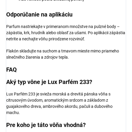
Odporúčanie na aplikáciu
Parfum nastriekajte v primeranom množstve na pulzné body –
zápästia, krk, hrudník alebo oblasť za ušami. Po aplikácii zápästia
netrite a nechajte vôňu prirodzene rozvinúť.
Flakón skladujte na suchom a tmavom mieste mimo priameho
slnečného žiarenia a zdrojov tepla.
FAQ
Aký typ vône je Lux Parfém 233?
Lux Parfém 233 je svieža morská a drevitá pánska vôňa s
citrusovým úvodom, aromatickým srdcom a základom z
guajakového dreva, ambrového akordu, pačuli a dubového
machu.
Pre koho je táto vôňa vhodná?