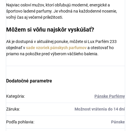
Najviac osloví mužov, ktorí obľubujú moderné, energické a
športovo ladené parfumy. Je vhodná na každodenné nosenie,
voľný čas aj večerné príležitosti.
Môžem si vôňu najskôr vyskúšať?
Ak je dostupná v aktuálnej ponuke, môžete si Lux Parfém 233
objednať v
sade vzoriek pánskych parfumov
a otestovať ho
priamo na pokožke pred výberom väčšieho balenia.
Dodatočné parametre
Kategória
:
Pánske Parfémy
Záruka
:
Možnost vrátenia do 14 dní
Podľa pohlavia
:
Pánske