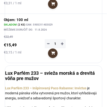
Jednotková
€0,31 / 1 ml
Do košíka
cena:
Objem: 100 ml
SKLADOM
(2 KS)
EAN:
5905311403029
MÔŽEME DORUČIŤ DO:
11.8.2026
€22,49
−
+
€15,49
Jednotková
€0,15 / 1 ml
Do košíka
cena:
Lux Parfém 233 – svieža morská a drevitá
vôňa pre mužov
Lux Parfém 233 – Inšpirovaný Paco Rabanne: Invictus
je
moderná pánska vôňa vytvorená pre mužov, ktorí vyhľadávajú
energiu, sviežosť a sebavedomý športový charakter.