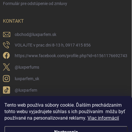
Formulár pre odstúpenie od zmluvy
KONTAKT
obchod
@
luxparfem.sk
VOLAJTE v prac.dni 8-13 h, 0917 415 856
https://www.facebook.com/profile.php?id=61561176692743
@luxperfums
luxparfem_sk
@luxparfem
Tento web používa súbory cookie. Ďalším prechádzaním
tohto webu vyjadrujete súhlas s ich používaním
môžu byť
LUX PARFÉM NOVÁKY
Lux Parfém Skupina na FB
používané na personalizované reklamy
.
Viac informácií
Lux Parfum - Česká Republika
Lux Parfumok - Hungary