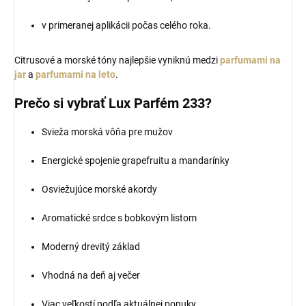
v primeranej aplikácii počas celého roka.
Citrusové a morské tóny najlepšie vyniknú medzi
parfumami na
jar
a
parfumami na leto
.
Prečo si vybrať Lux Parfém 233?
Svieža morská vôňa pre mužov
Energické spojenie grapefruitu a mandarínky
Osviežujúce morské akordy
Aromatické srdce s bobkovým listom
Moderný drevitý základ
Vhodná na deň aj večer
Viac veľkostí podľa aktuálnej ponuky