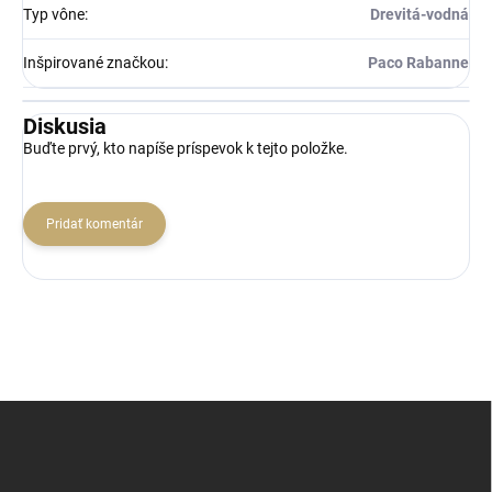
Typ vône
:
Drevitá-vodná
Inšpirované značkou
:
Paco Rabanne
Diskusia
Buďte prvý, kto napíše príspevok k tejto položke.
Pridať komentár
Z
á
p
ä