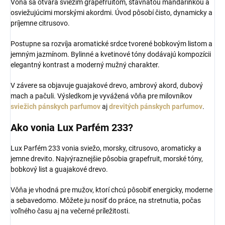
Vôňa sa otvára sviežim grapefruitom, šťavnatou mandarínkou a
osviežujúcimi morskými akordmi. Úvod pôsobí čisto, dynamicky a
príjemne citrusovo.
Postupne sa rozvíja aromatické srdce tvorené bobkovým listom a
jemným jazmínom. Bylinné a kvetinové tóny dodávajú kompozícii
elegantný kontrast a moderný mužný charakter.
V závere sa objavuje guajakové drevo, ambrový akord, dubový
mach a pačuli. Výsledkom je vyvážená vôňa pre milovníkov
sviežich pánskych parfumov
aj
drevitých pánskych parfumov
.
Ako vonia Lux Parfém 233?
Lux Parfém 233 vonia sviežo, morsky, citrusovo, aromaticky a
jemne drevito. Najvýraznejšie pôsobia grapefruit, morské tóny,
bobkový list a guajakové drevo.
Vôňa je vhodná pre mužov, ktorí chcú pôsobiť energicky, moderne
a sebavedomo. Môžete ju nosiť do práce, na stretnutia, počas
voľného času aj na večerné príležitosti.