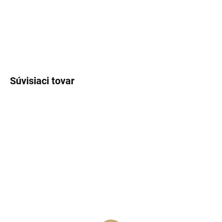
vône.
DETAILNÉ INFORMÁCIE
OPÝTAŤ SA
STRÁŽIŤ
Súvisiaci tovar
SKLADOM
(>5 KS)
SKLADOM
(>5 KS)
Lux Parfém 112 –
Lux Parfém 221 –
Inšpirovaný Chanel: