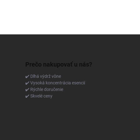
Prečo nakupovať u nás?
✔️ Dlhá výdrž vône
✔️ Vysoká koncentrácia esencií
✔️ Rýchle doručenie
✔️ Skvelé ceny