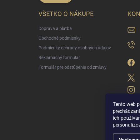
VŠETKO O NÁKUPE
KON
Doprava a platba
Obchodné podmienky
Podmienky ochrany osobných údajov
Reklamačný formular
Formulár pre odstúpenie od zmluvy
Tento web p
prechádzaní
ich použív
LUX PARFÉM NO
personalizo
Nastaven