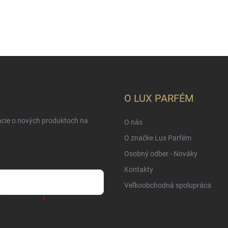
O LUX PARFÉM
ácie o nových produktoch na
O nás
O značke Lux Parfém
Osobný odber - Nováky
Kontakty
Veľkoobchodná spolupráca
sobných údajov