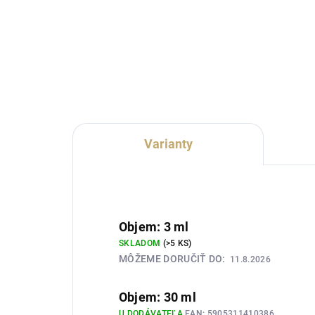
Lux Parfém 223 je intenzívna
Lux
pánska vôňa inšpirovaná
vôň
charakterom Paco Rabanne
Pac
Invictus Victory. Spája svieži
gra
citrón a pikantné ružové korenie s
ako
aromatickou levanduľou,
list
kadidlom...
Varianty
Objem: 3 ml
SKLADOM
(>5 KS)
MÔŽEME DORUČIŤ DO:
11.8.2026
Objem: 30 ml
U DODÁVATEĽA
EAN:
5905311410386