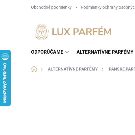
Prejsť
Obchodné podmienky
Podmienky ochrany osobnýc
na
obsah
ODPORÚČAME
ALTERNATÍVNE PARFÉMY
Domov
ALTERNATÍVNE PARFÉMY
PÁNSKE PAR
1 hodnotenie
Podrobnosti hodnotenia
ZN