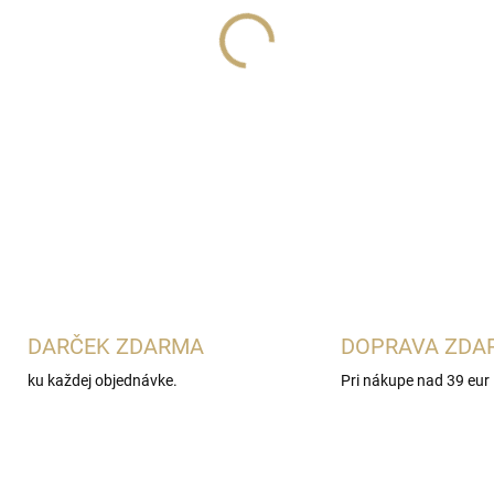
Lux Parfém 321
je moderná 
charakterom
Carolina Herre
korenie so šťavnatou čierno
vetiveru, cédrového dreva a 
obľubujú energické a seba
DETAILNÉ INFORMÁCIE
DARČEK ZDARMA
DOPRAVA ZDA
ku každej objednávke.
Pri nákupe nad 39 eur