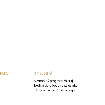
aromaticko-drevitá pánska vôňa inšpirovaná
ra Bad Boy Cobalt
. Spája levanduľu a ružové
u slivkou, pelargóniou a zemitým základom z
hľuzovkového akordu. Ideálna pre mužov, ktorí
vedomé vône s ovocným nádychom.
OPÝTAŤ SA
STRÁŽIŤ
RMA
10% SPÄŤ
Vernostný program zbieraj
body a tieto body využiješ ako
zľavu na svoje ďalšie nákupy.