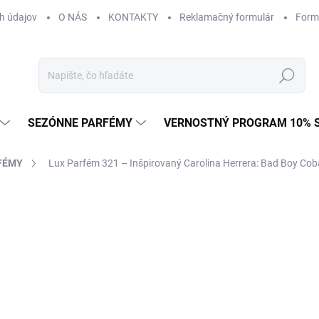
h údajov
O NÁS
KONTAKTY
Reklamačný formulár
Form
Hľadať
SEZÓNNE PARFÉMY
VERNOSTNÝ PROGRAM 10% 
FÉMY
Lux Parfém 321 – Inšpirovaný Carolina Herrera: Bad Boy Cob
AČKA:
CAROLINA HERRERA
od €1,49
od
€1
Jednotková
od €0,15 / 1 ml
cena:
Zvoľte variant