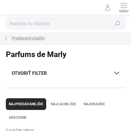
Prejsť
na
obsah
Hľadať
Predávané značky
Parfums de Marly
OTVORIŤ FILTER
R
a
NAJPREDÁVANEJŠIE
NAJLACNEJŠIE
NAJDRAHŠIE
d
e
ABECEDNE
n
i
1
položiek celkom