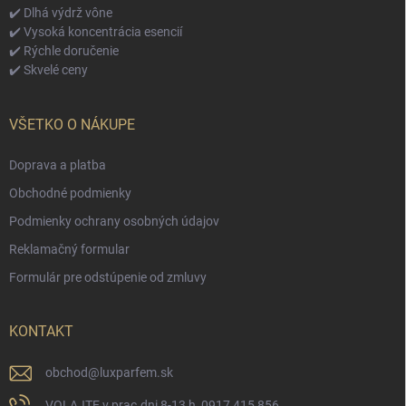
✔️ Dlhá výdrž vône
✔️ Vysoká koncentrácia esencií
✔️ Rýchle doručenie
✔️ Skvelé ceny
VŠETKO O NÁKUPE
Doprava a platba
Obchodné podmienky
Podmienky ochrany osobných údajov
Reklamačný formular
Formulár pre odstúpenie od zmluvy
KONTAKT
obchod
@
luxparfem.sk
VOLAJTE v prac.dni 8-13 h, 0917 415 856