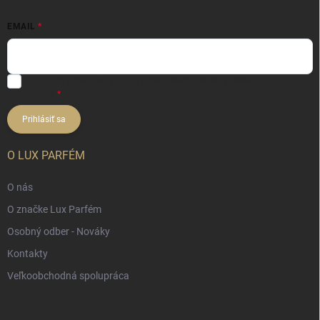
EMAIL
Vložením e-mailu súhlasíte s
podmienkami ochrany osobných
údajov
Prihlásiť sa
O LUX PARFÉM
O nás
O značke Lux Parfém
Osobný odber - Nováky
Kontakty
Veľkoobchodná spolupráca