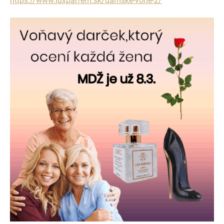
https://www.luxparfem.sk/damske-vone-2/