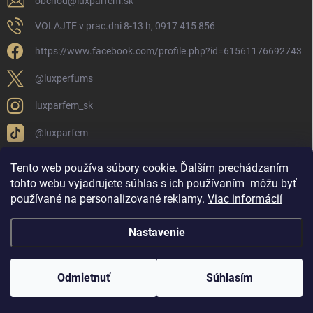
obchod
@
luxparfem.sk
VOLAJTE v prac.dni 8-13 h, 0917 415 856
https://www.facebook.com/profile.php?id=61561176692743
@luxperfums
luxparfem_sk
@luxparfem
Tento web používa súbory cookie. Ďalším prechádzaním
tohto webu vyjadrujete súhlas s ich používaním
môžu byť
LUX PARFÉM NOVÁKY
Lux Parfém Skupina na FB
používané na personalizované reklamy
.
Viac informácií
Lux Parfum - Česká Republika
Lux Parfumok - Hungary
Nastavenie
Copyright 2026
LUX PARFÉM
. Všetky práva vyhradené.
Upraviť nastavenie
cookies
Odmietnuť
Súhlasím
Vytvoril Shoptet