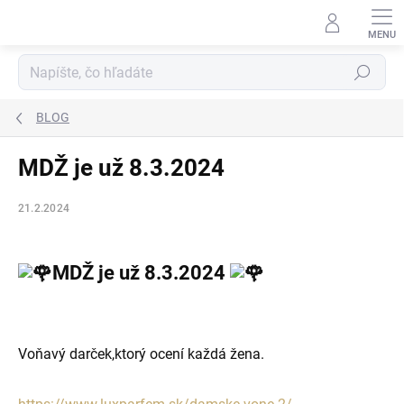
Prejsť
na
obsah
Hľadať
BLOG
MDŽ je už 8.3.2024
21.2.2024
MDŽ je už 8.3.2024
Voňavý darček,ktorý ocení každá žena.