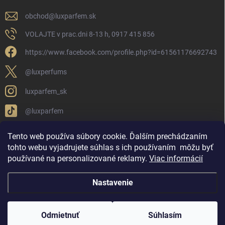
obchod
@
luxparfem.sk
VOLAJTE v prac.dni 8-13 h, 0917 415 856
https://www.facebook.com/profile.php?id=61561176692743
@luxperfums
luxparfem_sk
@luxparfem
Tento web používa súbory cookie. Ďalším prechádzaním
tohto webu vyjadrujete súhlas s ich používaním
môžu byť
LUX PARFÉM NOVÁKY
Lux Parfém Skupina na FB
používané na personalizované reklamy
.
Viac informácií
Lux Parfum - Česká Republika
Lux Parfumok - Hungary
Nastavenie
Copyright 2026
LUX PARFÉM
. Všetky práva vyhradené.
Upraviť nastavenie
cookies
Odmietnuť
Súhlasím