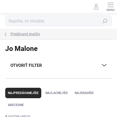
Prejsť
na
obsah
Hľadať
Predávané značky
Jo Malone
OTVORIŤ FILTER
R
a
NAJPREDÁVANEJŠIE
NAJLACNEJŠIE
NAJDRAHŠIE
d
e
ABECEDNE
n
i
4
položiek celkom