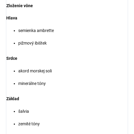
Zloženie vône
Hlava
semienka ambrette
pižmový ibištek
Srdce
akord morskej soli
minerálne tóny
Základ
šalvia
zemité tóny