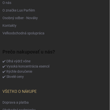
O nás
O značke Lux Parfém
Osobný odber - Nováky
Kontakty
Veľkoobchodná spolupráca
Prečo nakupovať u nás?
✔️ Dlhá výdrž vône
✔️ Vysoká koncentrácia esencií
✔️ Rýchle doručenie
✔️ Skvelé ceny
VŠETKO O NÁKUPE
Doprava a platba