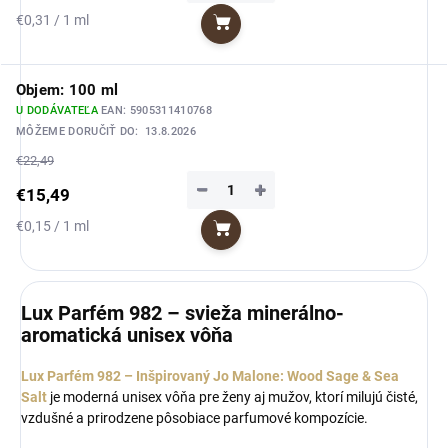
Jednotková
€0,31 / 1 ml
Do košíka
cena:
Objem: 100 ml
U DODÁVATEĽA
EAN:
5905311410768
MÔŽEME DORUČIŤ DO:
13.8.2026
€22,49
−
+
€15,49
Jednotková
€0,15 / 1 ml
Do košíka
cena:
Lux Parfém 982 – svieža minerálno-
aromatická unisex vôňa
Lux Parfém 982 – Inšpirovaný Jo Malone: Wood Sage & Sea
Salt
je moderná unisex vôňa pre ženy aj mužov, ktorí milujú čisté,
vzdušné a prirodzene pôsobiace parfumové kompozície.