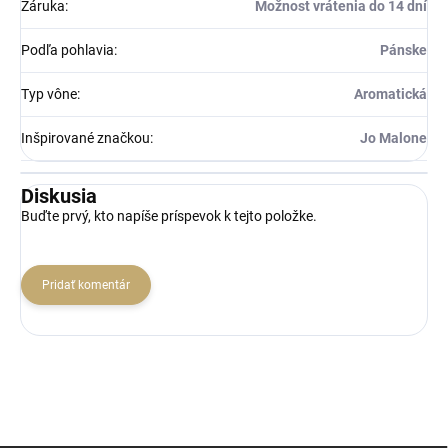
Záruka
:
Možnost vrátenia do 14 dní
Podľa pohlavia
:
Pánske
Typ vône
:
Aromatická
Inšpirované značkou
:
Jo Malone
Diskusia
Buďte prvý, kto napíše príspevok k tejto položke.
Pridať komentár