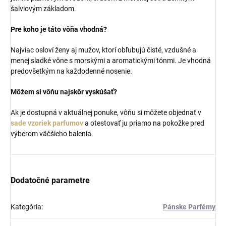
šalviovým základom.
Pre koho je táto vôňa vhodná?
Najviac osloví ženy aj mužov, ktorí obľubujú čisté, vzdušné a
menej sladké vône s morskými a aromatickými tónmi. Je vhodná
predovšetkým na každodenné nosenie.
Môžem si vôňu najskôr vyskúšať?
Ak je dostupná v aktuálnej ponuke, vôňu si môžete objednať v
sade vzoriek parfumov
a otestovať ju priamo na pokožke pred
výberom väčšieho balenia.
Dodatočné parametre
Kategória
:
Pánske Parfémy