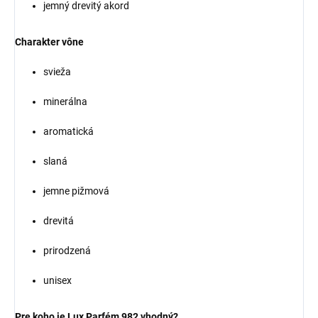
jemný drevitý akord
Charakter vône
svieža
minerálna
aromatická
slaná
jemne pižmová
drevitá
prirodzená
unisex
Pre koho je Lux Parfém 982 vhodný?