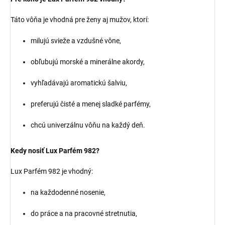
Táto vôňa je vhodná pre ženy aj mužov, ktorí:
milujú svieže a vzdušné vône,
obľubujú morské a minerálne akordy,
vyhľadávajú aromatickú šalviu,
preferujú čisté a menej sladké parfémy,
chcú univerzálnu vôňu na každý deň.
Kedy nosiť Lux Parfém 982?
Lux Parfém 982 je vhodný:
na každodenné nosenie,
do práce a na pracovné stretnutia,