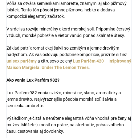
Vôňa sa otvára semienkami ambrette, známymi aj ako pižmový
ibištek. Tento tón pôsobí jemne pižmovo, hebko a dodáva
kompozícii elegantný začiatok.
V srdci sa rozvíja minerálny akord morskej soli. Pripomína čerstvý
vzduch, morské pobrežie a vietor vanúci ponad skalnaté útesy.
Základ patrí aromatickej šalvii so zemitým a jemne drevitým
nádychom. Ak vás oslovujú podobné kompozície, prezrite si tiež
unisex parfémy
a citrusovo-zelený
Lux Parfém 420 – Inšpirovaný
Maison Margiela: Under The Lemon Trees
.
Ako vonia Lux Parfém 982?
Lux Parfém 982 vonia sviežo, minerálne, slano, aromaticky a
jemne drevito. Najvýraznejšie pôsobia morská soľ, šalvia a
semienka ambrette.
Výsledkom je čistá a nenútene elegantná vôňa vhodná pre ženy aj
mužov. Môžete ju nosiť do práce, na stretnutie, počas voľného
času, cestovania aj dovolenky.