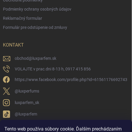
Obchodné podmienky
Podmienky ochrany osobných údajov
Reklamačný formular
Formulár pre odstúpenie od zmluvy
KONTAKT
obchod
@
luxparfem.sk
VOLAJTE v prac.dni 8-13 h, 0917 415 856
https://www.facebook.com/profile.php?id=61561176692743
@luxperfums
luxparfem_sk
@luxparfem
Tento web používa súbory cookie. Ďalším prechádzaním