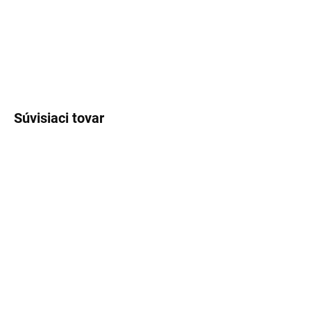
čisté, vzdušné a menej sladké vône.
DETAILNÉ INFORMÁCIE
OPÝTAŤ SA
STRÁŽIŤ
Súvisiaci tovar
SKLADOM
SKLADOM
(>5 KS)
(>5 KS)
Lux Parfém 246 –
Lux Parfém 817 –
Inšpirovaný Escada:
Inšpirovaný Amouage: