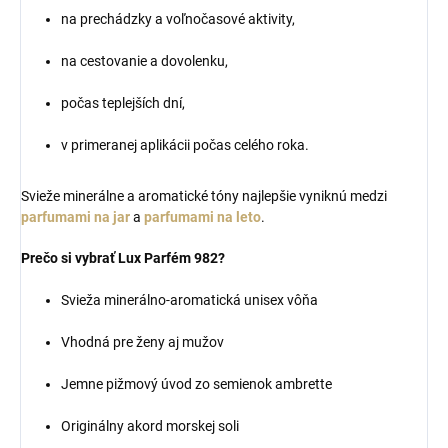
na prechádzky a voľnočasové aktivity,
na cestovanie a dovolenku,
počas teplejších dní,
v primeranej aplikácii počas celého roka.
Svieže minerálne a aromatické tóny najlepšie vyniknú medzi
parfumami na jar
a
parfumami na leto
.
Prečo si vybrať Lux Parfém 982?
Svieža minerálno-aromatická unisex vôňa
Vhodná pre ženy aj mužov
Jemne pižmový úvod zo semienok ambrette
Originálny akord morskej soli