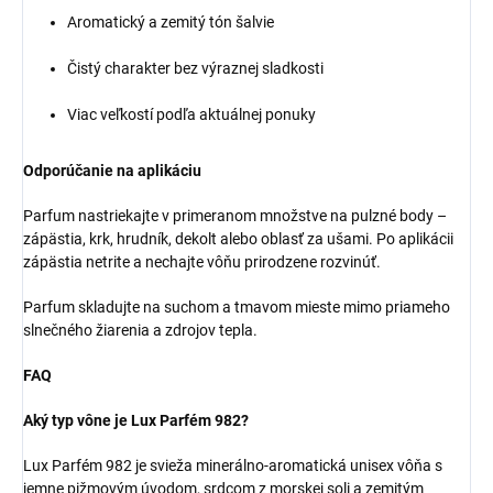
Aromatický a zemitý tón šalvie
Čistý charakter bez výraznej sladkosti
Viac veľkostí podľa aktuálnej ponuky
Odporúčanie na aplikáciu
Parfum nastriekajte v primeranom množstve na pulzné body –
zápästia, krk, hrudník, dekolt alebo oblasť za ušami. Po aplikácii
zápästia netrite a nechajte vôňu prirodzene rozvinúť.
Parfum skladujte na suchom a tmavom mieste mimo priameho
slnečného žiarenia a zdrojov tepla.
FAQ
Aký typ vône je Lux Parfém 982?
Lux Parfém 982 je svieža minerálno-aromatická unisex vôňa s
jemne pižmovým úvodom, srdcom z morskej soli a zemitým