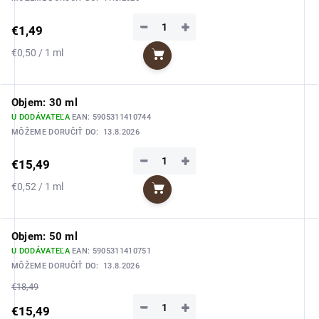
−
+
€1,49
Jednotková
€0,50 / 1 ml
Do košíka
cena:
Objem: 30 ml
U DODÁVATEĽA
EAN:
5905311410744
MÔŽEME DORUČIŤ DO:
13.8.2026
−
+
€15,49
Jednotková
€0,52 / 1 ml
Do košíka
cena:
Objem: 50 ml
U DODÁVATEĽA
EAN:
5905311410751
MÔŽEME DORUČIŤ DO:
13.8.2026
€18,49
−
+
€15,49