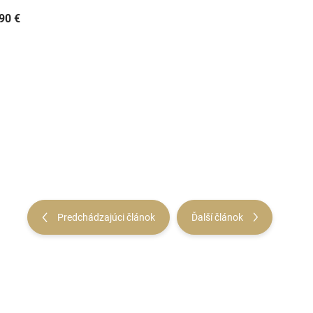
90 €
Predchádzajúci článok
Ďalší článok