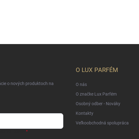
O LUX PARFÉM
ácie o nových produktoch na
O nás
O značke Lux Parfém
Osobný odber - Nováky
Kontakty
Veľkoobchodná spolupráca
sobných údajov