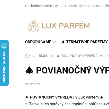
Prejsť
Obchodné podmienky
Podmienky ochrany osobnýc
na
obsah
ODPORÚČAME
ALTERNATÍVNE PARFÉMY
Domov
BLOG
🎄 POVIANOČNÝ VÝPREDAJ v Lux 
🎄 POVIANOČNÝ VÝPR
24.12.2025
🎄
POVIANOČNÝ VÝPREDAJ v Lux Parfém
🎄
✨ Teraz je ten správny čas doplniť si obľúbenú 