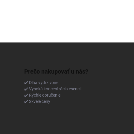
Prečo nakupovať u nás?
✔️ Dlhá výdrž vône
✔️ Vysoká koncentrácia esencií
✔️ Rýchle doručenie
✔️ Skvelé ceny