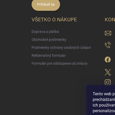
Prihlásiť sa
VŠETKO O NÁKUPE
KON
Doprava a platba
Obchodné podmienky
Podmienky ochrany osobných údajov
Reklamačný formular
Formulár pre odstúpenie od zmluvy
Tento web p
prechádzaní
ich použív
LUX PARFÉM NO
personalizo