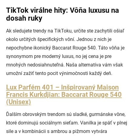
TikTok virálne hity: Vôňa luxusu na
dosah ruky
Ak sledujete trendy na TikToku, určite ste zachytili ošiaľ
okolo určitých špecifických vôní. Jednou z nich je
nepochybne ikonický Baccarat Rouge 540. Táto vôňa je
synonymom pre moderný luxus, no jej cena je pre
mnohých nedosiahnuteľná. Naša alternatíva vám však
umožní zažiť tento pocit výnimočnosti každý deň.
Lux Parfém 401 – Inšpirovaný Maison
Francis Kurkdjian: Baccarat Rouge 540
(Unisex)
Ďalším obrovským trendom sú sladké, gurmánske vône,
ktoré dominujú sociálnym sieťam. Vanilka je späť v plnej
sile a v kombinácii s ambrou a pižmom vytvára