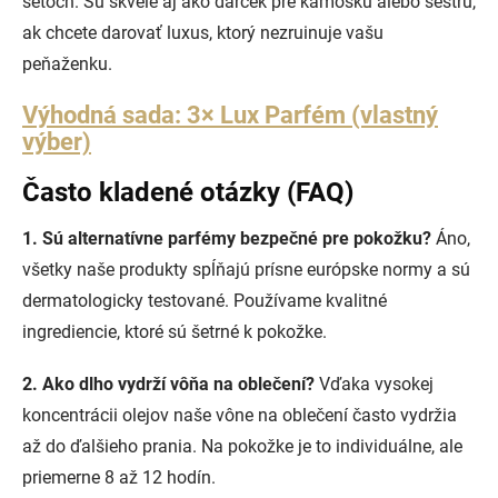
setoch. Sú skvelé aj ako darček pre kamošku alebo sestru,
ak chcete darovať luxus, ktorý nezruinuje vašu
peňaženku.
Výhodná sada: 3× Lux Parfém (vlastný
výber)
Často kladené otázky (FAQ)
1. Sú alternatívne parfémy bezpečné pre pokožku?
Áno,
všetky naše produkty spĺňajú prísne európske normy a sú
dermatologicky testované. Používame kvalitné
ingrediencie, ktoré sú šetrné k pokožke.
2. Ako dlho vydrží vôňa na oblečení?
Vďaka vysokej
koncentrácii olejov naše vône na oblečení často vydržia
až do ďalšieho prania. Na pokožke je to individuálne, ale
priemerne 8 až 12 hodín.