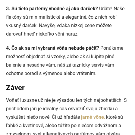
3. Sú tieto parfémy vhodné aj ako darček?
Určite! Naše
flakóny sú minimalistické a elegantné, čo z nich robí
vkusný darček. Navyše, vďaka nízkej cene môžete
darovať hneď niekoľko vôní naraz.
4. Čo ak sa mi vybraná vôňa nebude páčiť?
Ponúkame
možnosť objednať si vzorky, alebo ak si kúpite plné
balenie a nesadne vám, náš zákaznícky servis vám
ochotne poradí s výmenou alebo vrátením.
Záver
Voňať luxusne už nie je výsadou len tých najbohatších. S
príchodom jari je ideálny čas osviežiť svoju zbierku a
vyskúšať niečo nové. Či už hľadáte
jarné vône
,
ktoré sú
ľahké a kvetinové, alebo túžite po niečom odvážnom a
zmyselnom, svet alternatívnych parfémov vám otvára