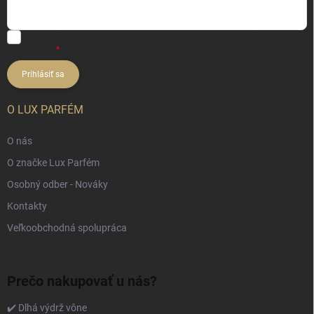
Vložením e-mailu súhlasíte s
podmienkami ochrany osobných
údajov
Prihlásiť sa
O LUX PARFÉM
O nás
O značke Lux Parfém
Osobný odber - Nováky
Kontakty
Veľkoobchodná spolupráca
Prečo nakupovať u nás?
✔️ Dlhá výdrž vône