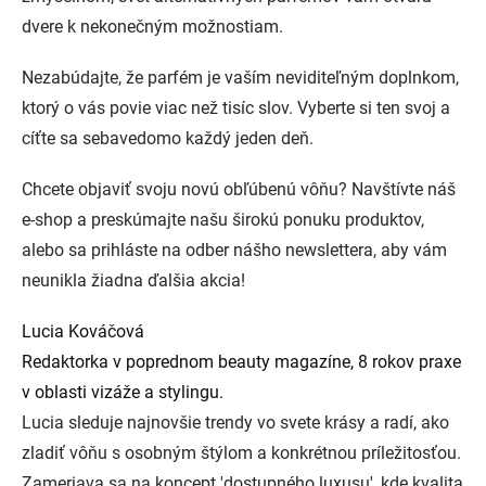
dvere k nekonečným možnostiam.
Nezabúdajte, že parfém je vaším neviditeľným doplnkom,
ktorý o vás povie viac než tisíc slov. Vyberte si ten svoj a
cíťte sa sebavedomo každý jeden deň.
Chcete objaviť svoju novú obľúbenú vôňu? Navštívte náš
e-shop a preskúmajte našu širokú ponuku produktov,
alebo sa prihláste na odber nášho newslettera, aby vám
neunikla žiadna ďalšia akcia!
Lucia Kováčová
Redaktorka v poprednom beauty magazíne, 8 rokov praxe
v oblasti vizáže a stylingu.
Lucia sleduje najnovšie trendy vo svete krásy a radí, ako
zladiť vôňu s osobným štýlom a konkrétnou príležitosťou.
Zameriava sa na koncept 'dostupného luxusu', kde kvalita