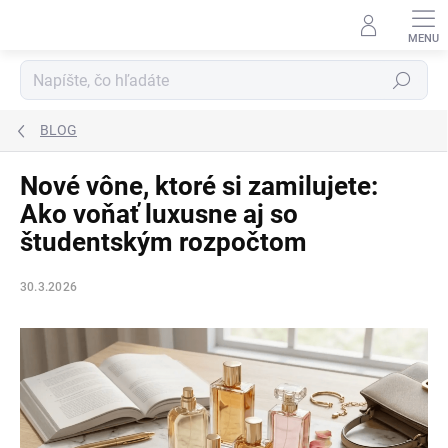
Prejsť
na
obsah
Hľadať
BLOG
Nové vône, ktoré si zamilujete:
Ako voňať luxusne aj so
študentským rozpočtom
30.3.2026