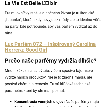
La Vie Est Belle L'Elixir
Pre milovníčky rebélie a nočného života je tu ikonická
„topánka“, ktorá nikdy nevyjde z módy. Je to ideálna vôňa
na párty, kde potrebujete, aby váš parfém vydržal až do
rána.
Lux Parfém 072 – Inšpirovaný Carolina
Herrera: Good Girl
Prečo naše parfémy vydržia dlhšie?
Mnohí zákazníci sa pýtajú, v čom spočíva tajomstvo
výdrže našich produktov. Nie je to žiadna mágia, ale
poctivá chémia a remeslo. Tu sú kľúčové technické
parametre, ktoré by ste mali poznať:
Koncentrácia vonných olejov:
Naše parfémy majú