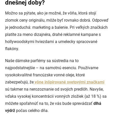
dnešnej doby?
Možno sa pýtate, ako je možné, že vôňa, ktorá stojí
zlomok ceny originálu, môže byť rovnako dobrá. Odpoveď
je jednoduchá: marketing a balenie. Pri veľkých značkách
platíte za meno dizajnéra, drahé reklamné kampane s
hollywoodskymi hviezdami a umelecky spracované
flakóny.
Naše dámske parfémy sa sústredia na to
najpodstatnejšie – na samotnú esenciu. Používame
vysokokvalitné francúzske vonné oleje, ktoré
zabezpečujú, že
vône inšpirované svetovými značkami
sú takmer na nerozoznanie od svojich predlôh. Navyše,
vďaka vysokej koncentrácii vonných zložiek (až 18 %) sa
môžete spoľahnúť na to, že vás bude sprevádzať
dlhá
výdrž
počas celého dňa.