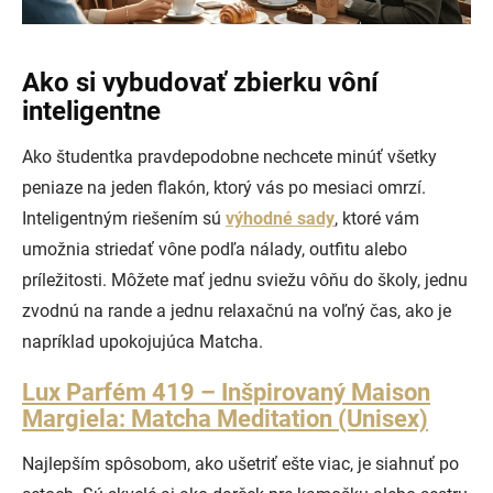
Ako si vybudovať zbierku vôní
inteligentne
Ako študentka pravdepodobne nechcete minúť všetky
peniaze na jeden flakón, ktorý vás po mesiaci omrzí.
Inteligentným riešením sú
výhodné sady
, ktoré vám
umožnia striedať vône podľa nálady, outfitu alebo
príležitosti. Môžete mať jednu sviežu vôňu do školy, jednu
zvodnú na rande a jednu relaxačnú na voľný čas, ako je
napríklad upokojujúca Matcha.
Lux Parfém 419 – Inšpirovaný Maison
Margiela: Matcha Meditation (Unisex)
Najlepším spôsobom, ako ušetriť ešte viac, je siahnuť po