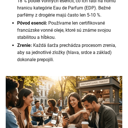
18 % podiel vonných esencií, čo ich radí na hornú
hranicu kategórie Eau de Parfum (EDP). Bežné
parfémy z drogérie majú často len 5-10 %.
Pôvod esencií:
Používame len certifikované
francúzske vonné oleje, ktoré sú známe svojou
stabilitou a hĺbkou.
Zrenie:
Každá šarža prechádza procesom zrenia,
aby sa jednotlivé zložky (hlava, srdce a základ)
dokonale prepojili.