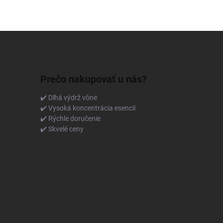
Prečo nakupovať u nás?
✔️ Dlhá výdrž vône
✔️ Vysoká koncentrácia esencií
✔️ Rýchle doručenie
✔️ Skvelé ceny