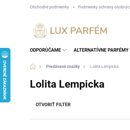
Prejsť
Obchodné podmienky
Podmienky ochrany osobnýc
na
obsah
ODPORÚČAME
ALTERNATÍVNE PARFÉMY
Domov
Predávané značky
Lolita Lempicka
Lolita Lempicka
OTVORIŤ FILTER
R