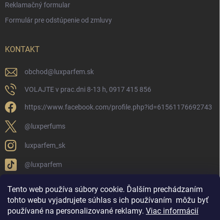
Reklamačný formular
Formulár pre odstúpenie od zmluvy
KONTAKT
obchod
@
luxparfem.sk
VOLAJTE v prac.dni 8-13 h, 0917 415 856
https://www.facebook.com/profile.php?id=61561176692743
@luxperfums
luxparfem_sk
@luxparfem
Tento web používa súbory cookie. Ďalším prechádzaním
tohto webu vyjadrujete súhlas s ich používaním
môžu byť
LUX PARFÉM NOVÁKY
Lux Parfém Skupina na FB
používané na personalizované reklamy
.
Viac informácií
Lux Parfum - Česká Republika
Lux Parfumok - Hungary