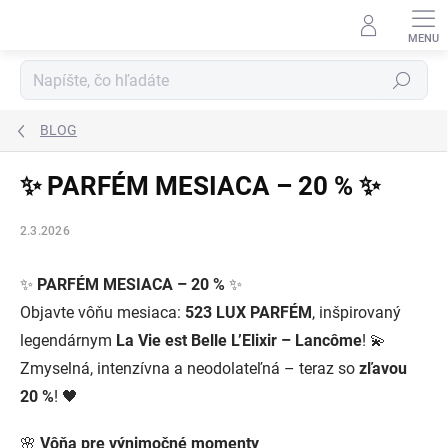
Prejsť
na
obsah
Hľadať
BLOG
✨ PARFÉM MESIACA – 20 % ✨
2.3.2026
✨
PARFÉM MESIACA – 20 %
✨
Objavte vôňu mesiaca:
523 LUX PARFÉM
, inšpirovaný
legendárnym
La Vie est Belle L’Elixir – Lancôme
! 💫
Zmyselná, intenzívna a neodolateľná – teraz so
zľavou
20 %
! 🖤
🌸
Vôňa pre výnimočné momenty