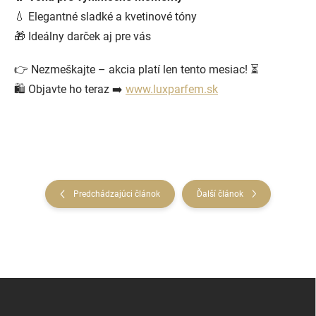
💧 Elegantné sladké a kvetinové tóny
🎁 Ideálny darček aj pre vás
👉 Nezmeškajte – akcia platí len tento mesiac! ⏳
🛍️ Objavte ho teraz ➡️
www.luxparfem.sk
Predchádzajúci článok
Ďalší článok
Z
á