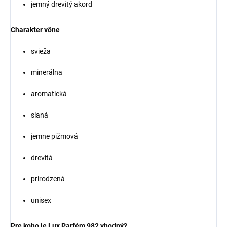
jemný drevitý akord
Charakter vône
svieža
minerálna
aromatická
slaná
jemne pižmová
drevitá
prirodzená
unisex
Pre koho je Lux Parfém 982 vhodný?