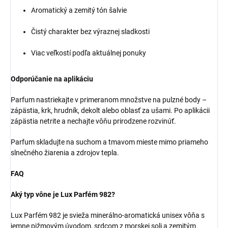
Aromatický a zemitý tón šalvie
Čistý charakter bez výraznej sladkosti
Viac veľkostí podľa aktuálnej ponuky
Odporúčanie na aplikáciu
Parfum nastriekajte v primeranom množstve na pulzné body –
zápästia, krk, hrudník, dekolt alebo oblasť za ušami. Po aplikácii
zápästia netrite a nechajte vôňu prirodzene rozvinúť.
Parfum skladujte na suchom a tmavom mieste mimo priameho
slnečného žiarenia a zdrojov tepla.
FAQ
Aký typ vône je Lux Parfém 982?
Lux Parfém 982 je svieža minerálno-aromatická unisex vôňa s
jemne pižmovým úvodom, srdcom z morskej soli a zemitým