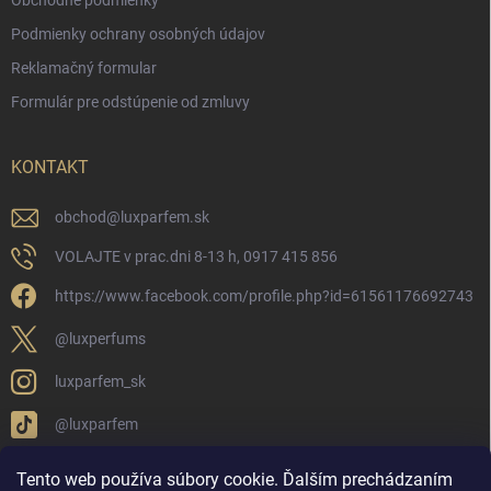
Obchodné podmienky
Podmienky ochrany osobných údajov
Reklamačný formular
Formulár pre odstúpenie od zmluvy
KONTAKT
obchod
@
luxparfem.sk
VOLAJTE v prac.dni 8-13 h, 0917 415 856
https://www.facebook.com/profile.php?id=61561176692743
@luxperfums
luxparfem_sk
@luxparfem
Tento web používa súbory cookie. Ďalším prechádzaním