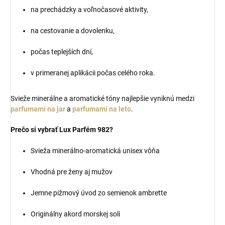
na prechádzky a voľnočasové aktivity,
na cestovanie a dovolenku,
počas teplejších dní,
v primeranej aplikácii počas celého roka.
Svieže minerálne a aromatické tóny najlepšie vyniknú medzi
parfumami na jar
a
parfumami na leto
.
Prečo si vybrať Lux Parfém 982?
Svieža minerálno-aromatická unisex vôňa
Vhodná pre ženy aj mužov
Jemne pižmový úvod zo semienok ambrette
Originálny akord morskej soli