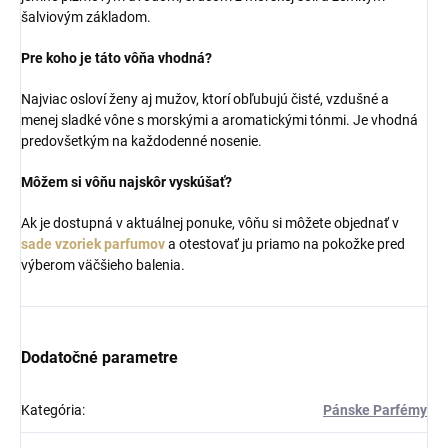
šalviovým základom.
Pre koho je táto vôňa vhodná?
Najviac osloví ženy aj mužov, ktorí obľubujú čisté, vzdušné a
menej sladké vône s morskými a aromatickými tónmi. Je vhodná
predovšetkým na každodenné nosenie.
Môžem si vôňu najskôr vyskúšať?
Ak je dostupná v aktuálnej ponuke, vôňu si môžete objednať v
sade vzoriek parfumov
a otestovať ju priamo na pokožke pred
výberom väčšieho balenia.
Dodatočné parametre
Kategória
:
Pánske Parfémy