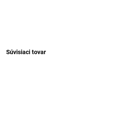
čisté, vzdušné a menej sladké vône.
DETAILNÉ INFORMÁCIE
OPÝTAŤ SA
STRÁŽIŤ
Súvisiaci tovar
SKLADOM
SKLADOM
(>5 KS)
(>5 KS)
Lux Parfém 246 –
Lux Parfém 817 –
Inšpirovaný Escada:
Inšpirovaný Amouage: