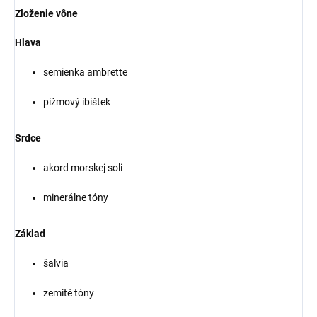
Zloženie vône
Hlava
semienka ambrette
pižmový ibištek
Srdce
akord morskej soli
minerálne tóny
Základ
šalvia
zemité tóny