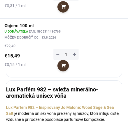
Jednotková
€0,31 / 1 ml
Do košíka
cena:
Objem: 100 ml
U DODÁVATEĽA
EAN:
5905311410768
MÔŽEME DORUČIŤ DO:
13.8.2026
€22,49
−
+
€15,49
Jednotková
€0,15 / 1 ml
Do košíka
cena:
Lux Parfém 982 – svieža minerálno-
aromatická unisex vôňa
Lux Parfém 982 – Inšpirovaný Jo Malone: Wood Sage & Sea
Salt
je moderná unisex vôňa pre ženy aj mužov, ktorí milujú čisté,
vzdušné a prirodzene pôsobiace parfumové kompozície.