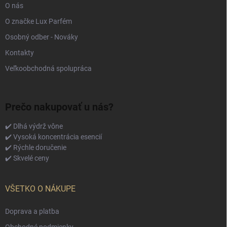
O nás
O značke Lux Parfém
Osobný odber - Nováky
Kontakty
Veľkoobchodná spolupráca
Prečo nakupovať u nás?
✔️ Dlhá výdrž vône
✔️ Vysoká koncentrácia esencií
✔️ Rýchle doručenie
✔️ Skvelé ceny
VŠETKO O NÁKUPE
Doprava a platba