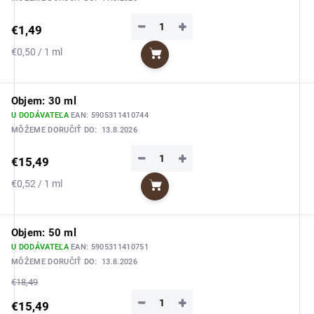
−
+
€1,49
Jednotková
€0,50 / 1 ml
Do košíka
cena:
Objem: 30 ml
U DODÁVATEĽA
EAN:
5905311410744
MÔŽEME DORUČIŤ DO:
13.8.2026
−
+
€15,49
Jednotková
€0,52 / 1 ml
Do košíka
cena:
Objem: 50 ml
U DODÁVATEĽA
EAN:
5905311410751
MÔŽEME DORUČIŤ DO:
13.8.2026
€18,49
−
+
€15,49