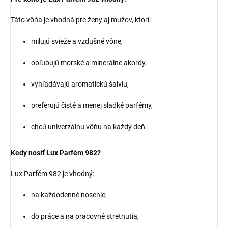
Táto vôňa je vhodná pre ženy aj mužov, ktorí:
milujú svieže a vzdušné vône,
obľubujú morské a minerálne akordy,
vyhľadávajú aromatickú šalviu,
preferujú čisté a menej sladké parfémy,
chcú univerzálnu vôňu na každý deň.
Kedy nosiť Lux Parfém 982?
Lux Parfém 982 je vhodný:
na každodenné nosenie,
do práce a na pracovné stretnutia,