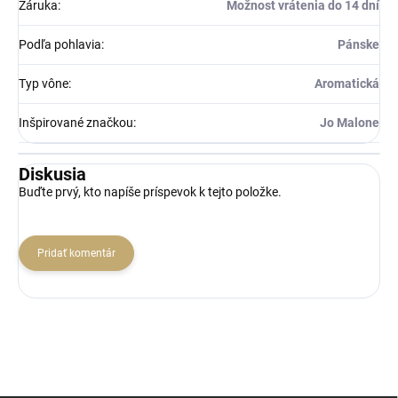
Záruka
:
Možnost vrátenia do 14 dní
Podľa pohlavia
:
Pánske
Typ vône
:
Aromatická
Inšpirované značkou
:
Jo Malone
Diskusia
Buďte prvý, kto napíše príspevok k tejto položke.
Pridať komentár