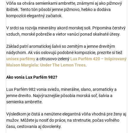
Vôňa sa otvára semienkami ambrette, známymi aj ako pižmový
ibištek. Tento tón pôsobí jemne pižmovo, hebko a dodáva
kompozícii elegantný začiatok.
V srdci sa rozvíja minerálny akord morskej soli. Pripomína čerstvý
vzduch, morské pobrežie a vietor vanúci ponad skalnaté útesy.
Základ patrí aromatickej šalvii so zemitým a jemne drevitým
nádychom. Ak vás oslovujú podobné kompozície, prezrite si tiež
unisex parfémy
a citrusovo-zelený
Lux Parfém 420 – Inšpirovaný
Maison Margiela: Under The Lemon Trees
.
Ako vonia Lux Parfém 982?
Lux Parfém 982 vonia sviežo, minerálne, slano, aromaticky a
jemne drevito. Najvýraznejšie pôsobia morská soľ, šalvia a
semienka ambrette.
Výsledkom je čistá a nenútene elegantná vôňa vhodná pre ženy aj
mužov. Môžete ju nosiť do práce, na stretnutie, počas voľného
času, cestovania aj dovolenky.