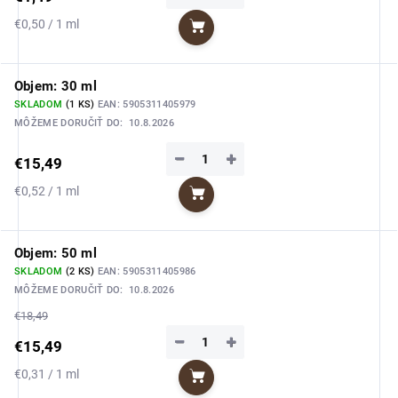
Jednotková
€0,50 / 1 ml
Do košíka
cena:
Objem: 30 ml
SKLADOM
(1 KS)
EAN:
5905311405979
MÔŽEME DORUČIŤ DO:
10.8.2026
−
+
€15,49
Jednotková
€0,52 / 1 ml
Do košíka
cena:
Objem: 50 ml
SKLADOM
(2 KS)
EAN:
5905311405986
MÔŽEME DORUČIŤ DO:
10.8.2026
€18,49
−
+
€15,49
Jednotková
€0,31 / 1 ml
Do košíka
cena: