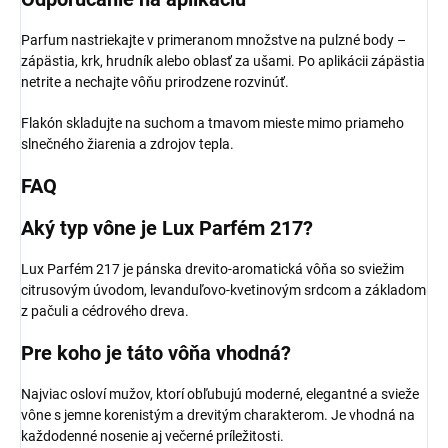
Parfum nastriekajte v primeranom množstve na pulzné body –
zápästia, krk, hrudník alebo oblasť za ušami. Po aplikácii zápästia
netrite a nechajte vôňu prirodzene rozvinúť.
Flakón skladujte na suchom a tmavom mieste mimo priameho
slnečného žiarenia a zdrojov tepla.
FAQ
Aký typ vône je Lux Parfém 217?
Lux Parfém 217 je pánska drevito-aromatická vôňa so sviežim
citrusovým úvodom, levanduľovo-kvetinovým srdcom a základom
z pačuli a cédrového dreva.
Pre koho je táto vôňa vhodná?
Najviac osloví mužov, ktorí obľubujú moderné, elegantné a svieže
vône s jemne korenistým a drevitým charakterom. Je vhodná na
každodenné nosenie aj večerné príležitosti.