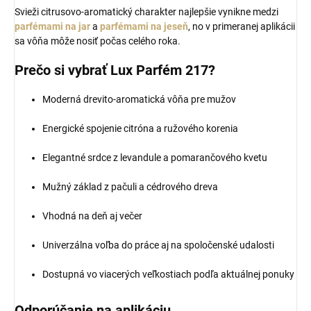
Svieži citrusovo-aromatický charakter najlepšie vynikne medzi
parfémami na jar
a
parfémami na jeseň
, no v primeranej aplikácii
sa vôňa môže nosiť počas celého roka.
Prečo si vybrať Lux Parfém 217?
Moderná drevito-aromatická vôňa pre mužov
Energické spojenie citróna a ružového korenia
Elegantné srdce z levandule a pomarančového kvetu
Mužný základ z pačuli a cédrového dreva
Vhodná na deň aj večer
Univerzálna voľba do práce aj na spoločenské udalosti
Dostupná vo viacerých veľkostiach podľa aktuálnej ponuky
Odporúčanie na aplikáciu