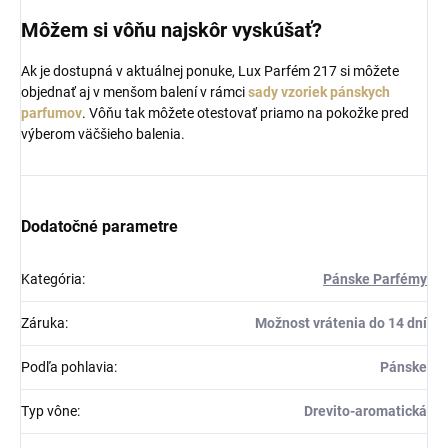
Môžem si vôňu najskôr vyskúšať?
Ak je dostupná v aktuálnej ponuke, Lux Parfém 217 si môžete
objednať aj v menšom balení v rámci
sady vzoriek pánskych
parfumov
. Vôňu tak môžete otestovať priamo na pokožke pred
výberom väčšieho balenia.
Dodatočné parametre
Kategória
:
Pánske Parfémy
Záruka
:
Možnost vrátenia do 14 dní
Podľa pohlavia
:
Pánske
Typ vône
:
Drevito-aromatická