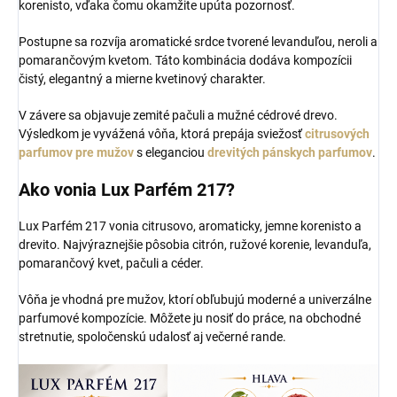
korenisto, vďaka čomu okamžite upúta pozornosť.
Postupne sa rozvíja aromatické srdce tvorené levanduľou, neroli a
pomarančovým kvetom. Táto kombinácia dodáva kompozícii
čistý, elegantný a mierne kvetinový charakter.
V závere sa objavuje zemité pačuli a mužné cédrové drevo.
Výsledkom je vyvážená vôňa, ktorá prepája sviežosť
citrusových
parfumov pre mužov
s eleganciou
drevitých pánskych parfumov
.
Ako vonia Lux Parfém 217?
Lux Parfém 217 vonia citrusovo, aromaticky, jemne korenisto a
drevito. Najvýraznejšie pôsobia citrón, ružové korenie, levanduľa,
pomarančový kvet, pačuli a céder.
Vôňa je vhodná pre mužov, ktorí obľubujú moderné a univerzálne
parfumové kompozície. Môžete ju nosiť do práce, na obchodné
stretnutie, spoločenskú udalosť aj večerné rande.