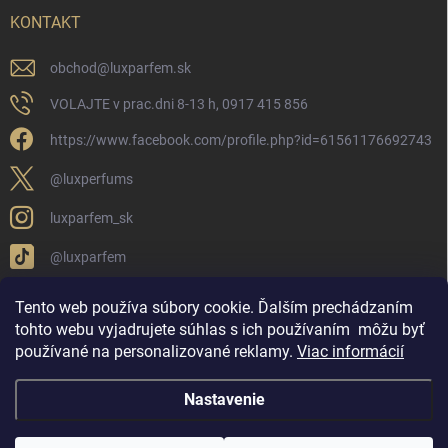
KONTAKT
obchod
@
luxparfem.sk
VOLAJTE v prac.dni 8-13 h, 0917 415 856
https://www.facebook.com/profile.php?id=61561176692743
@luxperfums
luxparfem_sk
@luxparfem
Tento web používa súbory cookie. Ďalším prechádzaním
tohto webu vyjadrujete súhlas s ich používaním
môžu byť
LUX PARFÉM NOVÁKY
Lux Parfém Skupina na FB
používané na personalizované reklamy
.
Viac informácií
Lux Parfum - Česká Republika
Lux Parfumok - Hungary
Nastavenie
Copyright 2026
LUX PARFÉM
. Všetky práva vyhradené.
Upraviť nastavenie