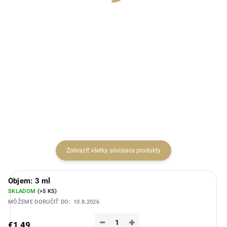
cena:
cena:
Lux Parfém 032 je elegantná
Lux Parfém 196 je výrazná
dámska vôňa inšpirovaná
dámska vôňa inšpirovaná
charakterom Gucci Guilty. Spája
charakterom Gucci Rush. Spája
ružové korenie, mandarínku a
sladkú broskyňu, kalifornskú
bergamot s orgovánom,
gardéniu a fréziu s damašskou
broskyňou, jazmínom a hrejivým
ružou, jazmínom a koriandrom.
základom z...
Pačuli,...
Zobraziť všetky súvisiace produkty
Objem: 3 ml
SKLADOM
(>5 KS)
MÔŽEME DORUČIŤ DO:
10.8.2026
−
+
€1,49