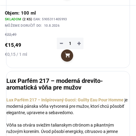
Objem: 100 ml
SKLADOM
(2 KS)
EAN:
5905311405993
MÔŽEME DORUČIŤ DO:
10.8.2026
€22,49
−
+
€15,49
Jednotková
€0,15 / 1 ml
Do košíka
cena:
Lux Parfém 217 – moderná drevito-
aromatická vôňa pre mužov
Lux Parfém 217 – Inšpirovaný Gucci: Guilty Eau Pour Homme
je
moderná pánska vôňa vytvorená pre mužov, ktorí chcú pôsobiť
elegantne, upravene a sebavedomo.
Vôňa sa otvára sviežim talianskym citrónom a pikantným
ružovým korením. Úvod pôsobí energicky, citrusovo a jemne