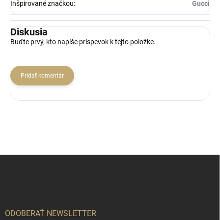
Inšpirované značkou
:
Gucci
Diskusia
Buďte prvý, kto napíše príspevok k tejto položke.
Pridať komentár
Z
á
p
ä
t
i
ODOBERAŤ NEWSLETTER