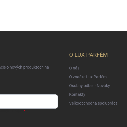
O LUX PARFÉM
ácie o nových produktoch na
O nás
O značke Lux Parfém
Osobný odber - Nováky
Kontakty
Veľkoobchodná spolupráca
sobných údajov