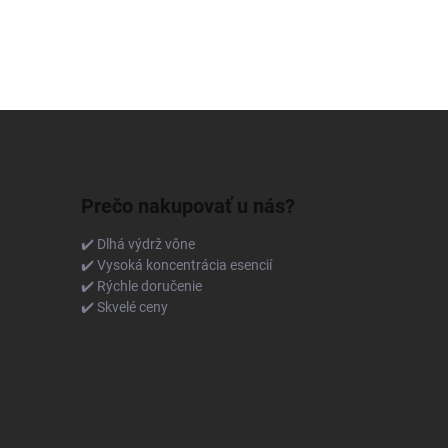
Prečo nakupovať u nás?
✔️ Dlhá výdrž vône
✔️ Vysoká koncentrácia esencií
✔️ Rýchle doručenie
✔️ Skvelé ceny