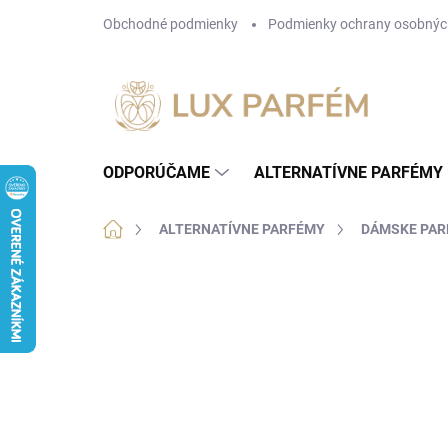
Prejsť
Obchodné podmienky
Podmienky ochrany osobnýc
na
obsah
ODPORÚČAME
ALTERNATÍVNE PARFÉMY
Domov
ALTERNATÍVNE PARFÉMY
DÁMSKE PA
Neohodnotené
Podrobnosti hodnotenia