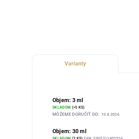
Lux Parfém 028 je moderná
Lux
dámska vôňa inšpirovaná
dám
charakterom Prada Paradoxe.
cha
Spája šťavnatú hrušku a
Goo
mandarínku s neroli,
káv
pomarančovým kvetom,
jaz
jazmínom a hrejivým základom
tonk
z...
Varianty
Objem: 3 ml
SKLADOM
(>5 KS)
MÔŽEME DORUČIŤ DO:
10.8.2026
Objem: 30 ml
SKLADOM
(3 KS)
EAN:
5905311402916