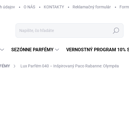
h údajov
O NÁS
KONTAKTY
Reklamačný formulár
Form
Hľadať
SEZÓNNE PARFÉMY
VERNOSTNÝ PROGRAM 10% 
RFÉMY
Lux Parfém 040 – Inšpirovaný Paco Rabanne: Olympéa
ZNAČKA:
PACO RABANNE
od €1,49
od
€1
Jednotková
od €0,15 / 1 ml
cena:
Zvoľte variant