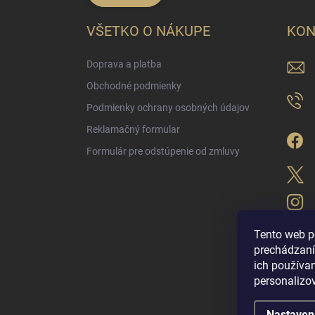
VŠETKO O NÁKUPE
KON
Doprava a platba
Obchodné podmienky
Podmienky ochrany osobných údajov
Reklamačný formular
Formulár pre odstúpenie od zmluvy
Tento web p
prechádzaní
ich použív
LUX PARFÉM NO
personalizo
Nastaven