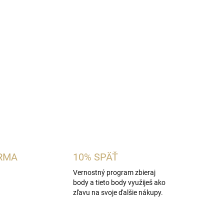
 dámska vôňa inšpirovaná charakterom
Paco
elenú mandarínku, vodný jazmín a zázvorový kvet
 hrejivými drevitými tónmi. Je vhodná pre ženy,
radičné sladko-slané vône.
OPÝTAŤ SA
STRÁŽIŤ
RMA
10% SPÄŤ
Vernostný program zbieraj
body a tieto body využiješ ako
zľavu na svoje ďalšie nákupy.