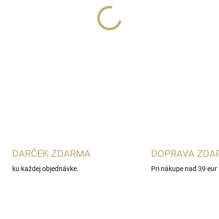
Lux Parfém 040
je zmyselná
Rabanne Olympéa
. Spája z
so slanou vanilkou, ambrou a
ktoré obľubujú výrazné a net
DETAILNÉ INFORMÁCIE
DARČEK ZDARMA
DOPRAVA ZDA
ku každej objednávke.
Pri nákupe nad 39 eur