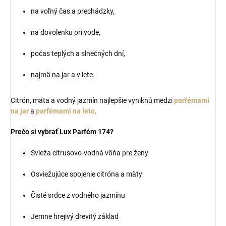
na voľný čas a prechádzky,
na dovolenku pri vode,
počas teplých a slnečných dní,
najmä na jar a v lete.
Citrón, mäta a vodný jazmín najlepšie vyniknú medzi
parfémami
na jar
a
parfémami na leto
.
Prečo si vybrať Lux Parfém 174?
Svieža citrusovo-vodná vôňa pre ženy
Osviežujúce spojenie citróna a mäty
Čisté srdce z vodného jazmínu
Jemne hrejivý drevitý základ