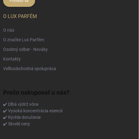
Prihlásiť sa
O LUX PARFÉM
O nás
O značke Lux Parfém
Osobný odber - Nováky
Kontakty
Veľkoobchodná spolupráca
Prečo nakupovať u nás?
✔️ Dlhá výdrž vône
✔️ Vysoká koncentrácia esencií
✔️ Rýchle doručenie
✔️ Skvelé ceny