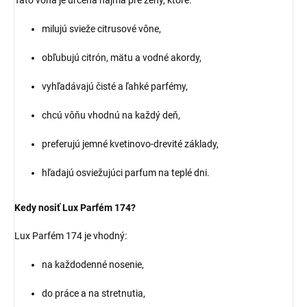
Táto vôňa je určená najmä pre ženy, ktoré:
milujú svieže citrusové vône,
obľubujú citrón, mätu a vodné akordy,
vyhľadávajú čisté a ľahké parfémy,
chcú vôňu vhodnú na každý deň,
preferujú jemné kvetinovo-drevité základy,
hľadajú osviežujúci parfum na teplé dni.
Kedy nosiť Lux Parfém 174?
Lux Parfém 174 je vhodný:
na každodenné nosenie,
do práce a na stretnutia,