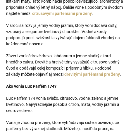
lístkami mäty. Táto kombinácia pôsobí osviežujúco, aromaticky a
pripomína chladivý letný nápoj. Ďalšie vône s podobným úvodom
nájdete medzi
citrusovými parfémami pre ženy
.
V srdci sa rozvíja jemný vodný jazmín, ktorý vôni dodáva čistý,
vzdušný a elegantne kvetinový charakter. Vodné akordy
podporujú pocit sviežosti a vytvárajú dojem ľahkosti vhodný na
každodenné nosenie.
Záver tvorí cédrové drevo, labdanum a jemne sladký akord
hnedého cukru. Drevité a hrejivé tóny vyvažujú citrusovo-vodný
úvod a dodávajú celej kompozícii príjemnú hĺbku. Podobné
základy môžete objaviť aj medzi
drevitými parfémami pre ženy
.
Ako vonia Lux Parfém 174?
Lux Parfém 174 vonia sviežo, citrusovo, vodne, zeleno a jemne
kvetinovo. Najvýraznejšie pôsobia citrón, mäta, vodný jazmín a
cédrové drevo.
Vôňa je vhodná pre ženy, ktoré vyhľadávajú čisté a osviežujúce
parfémy bez výraznej sladkosti. Môžete ju nosiť do práce, na