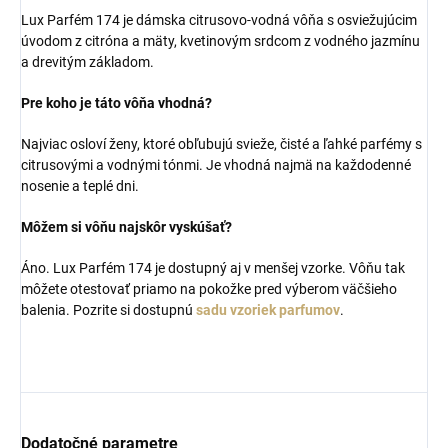
Lux Parfém 174 je dámska citrusovo-vodná vôňa s osviežujúcim
úvodom z citróna a mäty, kvetinovým srdcom z vodného jazmínu
a drevitým základom.
Pre koho je táto vôňa vhodná?
Najviac osloví ženy, ktoré obľubujú svieže, čisté a ľahké parfémy s
citrusovými a vodnými tónmi. Je vhodná najmä na každodenné
nosenie a teplé dni.
Môžem si vôňu najskôr vyskúšať?
Áno. Lux Parfém 174 je dostupný aj v menšej vzorke. Vôňu tak
môžete otestovať priamo na pokožke pred výberom väčšieho
balenia. Pozrite si dostupnú
sadu vzoriek parfumov
.
Dodatočné parametre