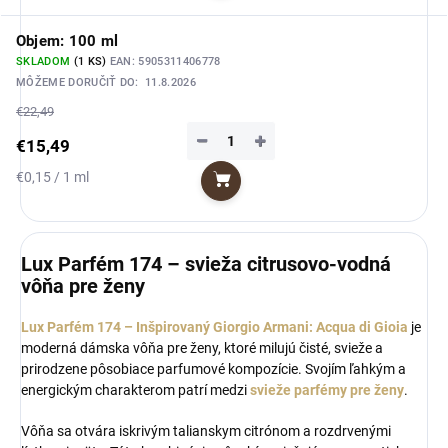
Objem: 100 ml
SKLADOM
(1 KS)
EAN:
5905311406778
MÔŽEME DORUČIŤ DO:
11.8.2026
€22,49
−
+
€15,49
Jednotková
€0,15 / 1 ml
Do košíka
cena:
Lux Parfém 174 – svieža citrusovo-vodná
vôňa pre ženy
Lux Parfém 174 – Inšpirovaný Giorgio Armani: Acqua di Gioia
je
moderná dámska vôňa pre ženy, ktoré milujú čisté, svieže a
prirodzene pôsobiace parfumové kompozície. Svojím ľahkým a
energickým charakterom patrí medzi
svieže parfémy pre ženy
.
Vôňa sa otvára iskrivým talianskym citrónom a rozdrvenými