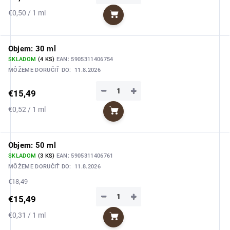
Jednotková
€0,50 / 1 ml
Do košíka
cena:
Objem: 30 ml
SKLADOM
(4 KS)
EAN:
5905311406754
MÔŽEME DORUČIŤ DO:
11.8.2026
−
+
€15,49
Jednotková
€0,52 / 1 ml
Do košíka
cena:
Objem: 50 ml
SKLADOM
(3 KS)
EAN:
5905311406761
MÔŽEME DORUČIŤ DO:
11.8.2026
€18,49
−
+
€15,49
Jednotková
€0,31 / 1 ml
Do košíka
cena: