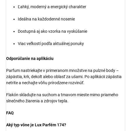
Ľahký, moderný a energický charakter
Ideálna na každodenné nosenie
Dostupná aj ako vzorka na vyskúšanie
Viac veľkostí podľa aktuálnej ponuky
Odporúčanie na aplikáciu
Parfum nastriekajte v primeranom množstve na pulzné body –
zápästia, krk, dekolt alebo oblasť za ušami. Po aplikácii zápästia
netrite a nechajte vôňu prirodzene rozvinúť.
Flakón skladujte na suchom a tmavom mieste mimo priameho
slnečného žiarenia a zdrojov tepla.
FAQ
Aký typ vône je Lux Parfém 174?