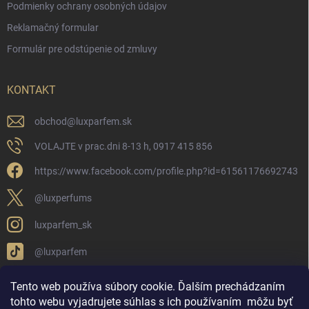
Podmienky ochrany osobných údajov
Reklamačný formular
Formulár pre odstúpenie od zmluvy
KONTAKT
obchod
@
luxparfem.sk
VOLAJTE v prac.dni 8-13 h, 0917 415 856
https://www.facebook.com/profile.php?id=61561176692743
@luxperfums
luxparfem_sk
@luxparfem
Tento web používa súbory cookie. Ďalším prechádzaním
tohto webu vyjadrujete súhlas s ich používaním
môžu byť
LUX PARFÉM NOVÁKY
Lux Parfém Skupina na FB