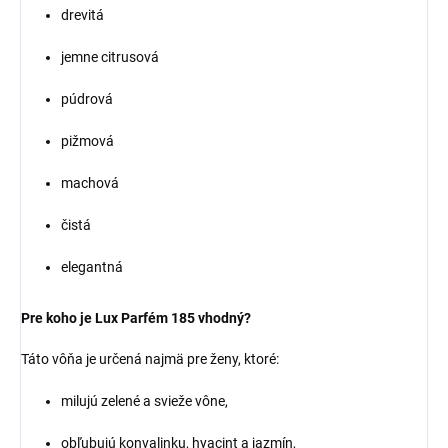
drevitá
jemne citrusová
púdrová
pižmová
machová
čistá
elegantná
Pre koho je Lux Parfém 185 vhodný?
Táto vôňa je určená najmä pre ženy, ktoré:
milujú zelené a svieže vône,
obľubujú konvalinku, hyacint a jazmín,