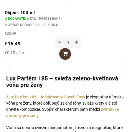
Objem: 100 ml
U DODÁVATEĽA
EAN:
5905311406174
MÔŽEME DORUČIŤ DO:
12.8.2026
€22,49
−
+
€15,49
Jednotková
€0,15 / 1 ml
Do košíka
cena:
Lux Parfém 185 – svieža zeleno-kvetinová
vôňa pre ženy
Lux Parfém 185 – Inšpirovaný Gucci: Envy
je elegantná dámska
vôňa pre ženy, ktoré obľubujú zelené tóny, svieže kvety a čisté
drevité kompozície. Svojím charakterom patrí medzi
kvetinové
parfémy pre ženy
.
Vôňa sa otvára sviežim bergamotom, fréziou a magnóliou, ktoré