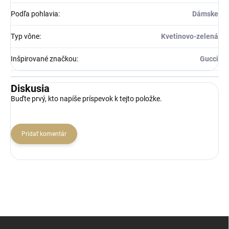
Podľa pohlavia
:
Dámske
Typ vône
:
Kvetinovo-zelená
Inšpirované značkou
:
Gucci
Diskusia
Buďte prvý, kto napíše príspevok k tejto položke.
Pridať komentár
Z