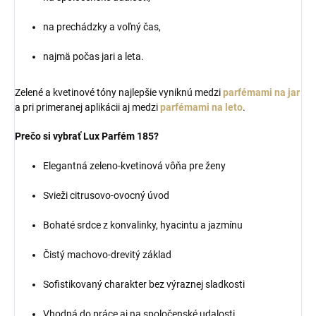
na prechádzky a voľný čas,
najmä počas jari a leta.
Zelené a kvetinové tóny najlepšie vyniknú medzi
parfémami na jar
a pri primeranej aplikácii aj medzi
parfémami na leto
.
Prečo si vybrať Lux Parfém 185?
Elegantná zeleno-kvetinová vôňa pre ženy
Svieži citrusovo-ovocný úvod
Bohaté srdce z konvalinky, hyacintu a jazmínu
Čistý machovo-drevitý základ
Sofistikovaný charakter bez výraznej sladkosti
Vhodná do práce aj na spoločenské udalosti