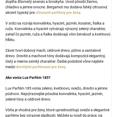
dopĺňa šťavnatý ananás a broskyňa. Úvod pôsobí žiarivo,
chladivo a jemne ovocne. Bergamot mu dodáva ľahký citrusový
akcent typický pre
citrusové parfémy pre ženy
.
V srdci sa rozvíja konvalinka, hyacint, jazmín, kosatec, fialka a
ruža. Konvalinka a hyacint vytvárajú výrazný zelený charakter,
zatiaľ čo jazmín, ruža a fialka dodávajú vôni ženskosť a kvetinovú
hĺbku.
Záver tvorí dubový mach, cédrové drevo, pižmo a santalové
drevo. Drevité a machové tóny dodávajú kompozícii elegantný,
čistý a mierne zemitý charakter. Ďalšie podobné vône nájdete
medzi
drevitými parfémami pre ženy
.
Ako vonia Lux Parfém 185?
Lux Parfém 185 vonia zeleno, kvetinovo, sviežo, drevito a jemne
púdrovo. Najvýraznejšie pôsobia konvalinka, hyacint, jazmín,
zelené tóny a cédrové drevo.
Vôňa je vhodná pre ženy, ktoré uprednostňujú svieže a elegantné
parfémy bez výraznej sladkosti. Môžete ju nosiť do práce, na