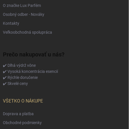
O značke Lux Parfém
Osobný odber - Nováky
Kontakty
Veľkoobchodná spolupráca
Prečo nakupovať u nás?
✔️ Dlhá výdrž vône
✔️ Vysoká koncentrácia esencií
✔️ Rýchle doručenie
✔️ Skvelé ceny
VŠETKO O NÁKUPE
Doprava a platba
Obchodné podmienky