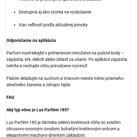
Dostupná aj ako vzorka na vyskúšanie
Viac veľkostí podľa aktuálnej ponuky
Odporúčanie na aplikáciu
Parfum nastriekajte v primeranom množstve na pulzné body –
zápästia, krk, dekolt alebo oblasť za ušami. Po aplikácii zápästia
netrite a nechajte vôňu prirodzene rozvinúť.
Flakón skladujte na suchom a tmavom mieste mimo priameho
slnečného žiarenia a zdrojov tepla.
FAQ
Aký typ vône je Lux Parfém 185?
Lux Parfém 185 je dámska zeleno-kvetinová vôňa so sviežim
citrusovo-ovocným úvodom, bohatým kvetinovým srdcom a
elegantným machovo-drevitým základom.