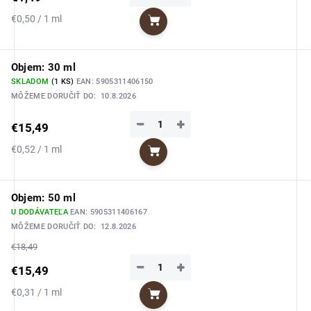
Jednotková
€0,50 / 1 ml
Do košíka
cena:
Objem: 30 ml
SKLADOM
(1 KS)
EAN:
5905311406150
MÔŽEME DORUČIŤ DO:
10.8.2026
−
+
€15,49
Jednotková
€0,52 / 1 ml
Do košíka
cena:
Objem: 50 ml
U DODÁVATEĽA
EAN:
5905311406167
MÔŽEME DORUČIŤ DO:
12.8.2026
€18,49
−
+
€15,49
Jednotková
€0,31 / 1 ml
Do košíka
cena: