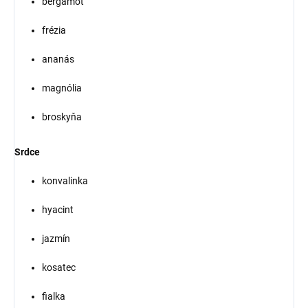
bergamot
frézia
ananás
magnólia
broskyňa
Srdce
konvalinka
hyacint
jazmín
kosatec
fialka