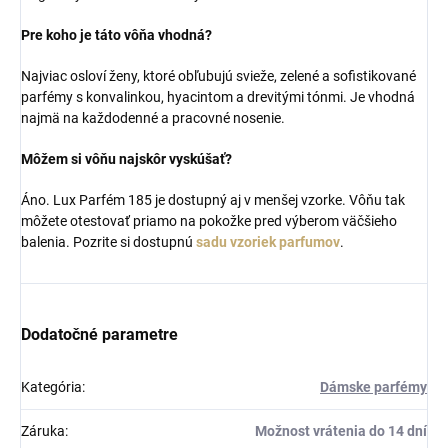
Pre koho je táto vôňa vhodná?
Najviac osloví ženy, ktoré obľubujú svieže, zelené a sofistikované
parfémy s konvalinkou, hyacintom a drevitými tónmi. Je vhodná
najmä na každodenné a pracovné nosenie.
Môžem si vôňu najskôr vyskúšať?
Áno. Lux Parfém 185 je dostupný aj v menšej vzorke. Vôňu tak
môžete otestovať priamo na pokožke pred výberom väčšieho
balenia. Pozrite si dostupnú
sadu vzoriek parfumov
.
Dodatočné parametre
Kategória
:
Dámske parfémy
Záruka
:
Možnost vrátenia do 14 dní