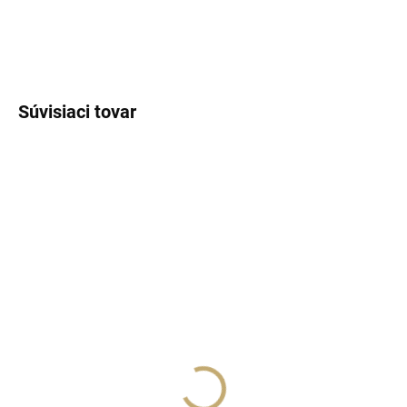
DETAILNÉ INFORMÁCIE
OPÝTAŤ SA
STRÁŽIŤ
Súvisiaci tovar
NÁŠ TIP
SKLADOM
(>5 KS)
SKLADOM
(>5 KS)
Lux Parfém 148 –
Lux Parfém 043 –
Inšpirovaný Versace:
Inšpirovaný Paco
Bright Crystal
Rabanne: Lady Million
€1,49
od