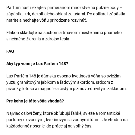
Parfum nastriekajte v primeranom množstve na pulzné body –
zápästia, krk, dekolt alebo oblasť za ušami. Po aplikácii zápästia
netrite a nechajte vôňu prirodzene rozvinúť.
Flakón skladujte na suchom a tmavom mieste mimo priameho
slnečného žiarenia a zdrojov tepla.
FAQ
Aký typ vône je Lux Parfém 148?
Lux Parfém 148 je dámska ovocno-kvetinová vôňa so sviežim
yuzu, granátovým jablkom a ľadovým akordom, srdcom z
pivonky, lotosu a magnólie a čistým pižmovo-drevitým základom.
Pre koho je táto vôňa vhodná?
Najviac osloví ženy, ktoré obľubujú ľahké, svieže a romantické
parfumy s ovocnými, kvetinovými a vodnými tónmi. Je vhodná na
každodenné nosenie, do práce aj na voľný čas.