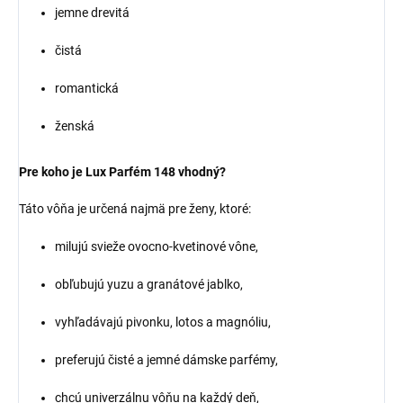
jemne drevitá
čistá
romantická
ženská
Pre koho je Lux Parfém 148 vhodný?
Táto vôňa je určená najmä pre ženy, ktoré:
milujú svieže ovocno-kvetinové vône,
obľubujú yuzu a granátové jablko,
vyhľadávajú pivonku, lotos a magnóliu,
preferujú čisté a jemné dámske parfémy,
chcú univerzálnu vôňu na každý deň,