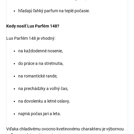
hľadajú ľahký parfum na teplé počasie.
Kedy nosiť Lux Parfém 148?
Lux Parfém 148 je vhodný:
na každodenné nosenie,
do práce a na stretnutia,
na romantické rande,
na prechádzky a voľný čas,
na dovolenku a letné oslavy,
najmä počas jari a leta.
Vďaka chladivému ovocno-kvetinovému charakteru je výbornou