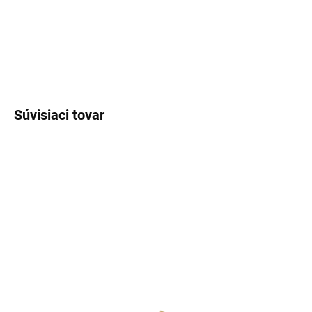
luxusnú vôňu na každý deň
.
DETAILNÉ INFORMÁCIE
OPÝTAŤ SA
STRÁŽIŤ
Súvisiaci tovar
SKLADOM
(>5 KS)
SKLADOM
(>5 KS)
Lux Parfém 088 –
Lux Parfém 083 –
Inšpirovaný Rihanna: