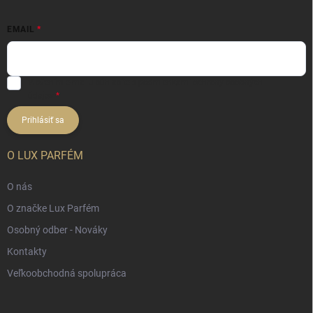
EMAIL
Vložením e-mailu súhlasíte s
podmienkami ochrany osobných
údajov
Prihlásiť sa
O LUX PARFÉM
O nás
O značke Lux Parfém
Osobný odber - Nováky
Kontakty
Veľkoobchodná spolupráca