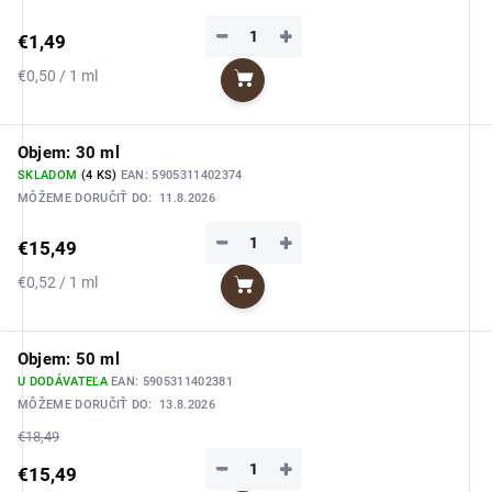
−
+
€1,49
Jednotková
€0,50 / 1 ml
Do košíka
cena:
Objem: 30 ml
SKLADOM
(4 KS)
EAN:
5905311402374
MÔŽEME DORUČIŤ DO:
11.8.2026
−
+
€15,49
Jednotková
€0,52 / 1 ml
Do košíka
cena:
Objem: 50 ml
U DODÁVATEĽA
EAN:
5905311402381
MÔŽEME DORUČIŤ DO:
13.8.2026
€18,49
−
+
€15,49