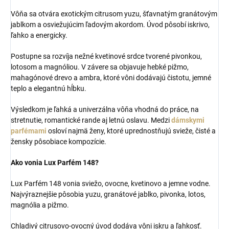
Vôňa sa otvára exotickým citrusom yuzu, šťavnatým granátovým
jablkom a osviežujúcim ľadovým akordom. Úvod pôsobí iskrivo,
ľahko a energicky.
Postupne sa rozvíja nežné kvetinové srdce tvorené pivonkou,
lotosom a magnóliou. V závere sa objavuje hebké pižmo,
mahagónové drevo a ambra, ktoré vôni dodávajú čistotu, jemné
teplo a elegantnú hĺbku.
Výsledkom je ľahká a univerzálna vôňa vhodná do práce, na
stretnutie, romantické rande aj letnú oslavu. Medzi
dámskymi
parfémami
osloví najmä ženy, ktoré uprednostňujú svieže, čisté a
žensky pôsobiace kompozície.
Ako vonia Lux Parfém 148?
Lux Parfém 148 vonia sviežo, ovocne, kvetinovo a jemne vodne.
Najvýraznejšie pôsobia yuzu, granátové jablko, pivonka, lotos,
magnólia a pižmo.
Chladivý citrusovo-ovocný úvod dodáva vôni iskru a ľahkosť.