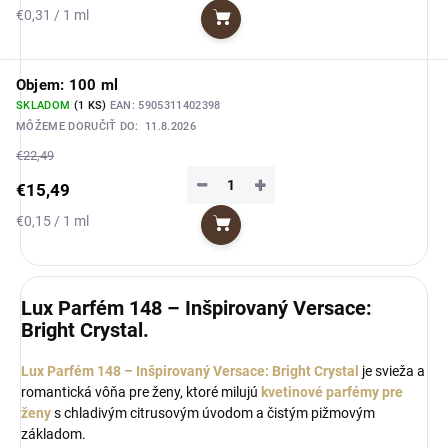
Jednotková
€0,31 / 1 ml
Do košíka
cena:
Objem: 100 ml
SKLADOM
(1 KS)
EAN:
5905311402398
MÔŽEME DORUČIŤ DO:
11.8.2026
€22,49
−
+
€15,49
Jednotková
€0,15 / 1 ml
Do košíka
cena:
Lux Parfém 148 – Inšpirovaný Versace:
Bright Crystal.
Lux Parfém 148 – Inšpirovaný Versace: Bright Crystal
je svieža a
romantická vôňa pre ženy, ktoré milujú
kvetinové parfémy pre
ženy
s chladivým citrusovým úvodom a čistým pižmovým
základom.