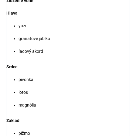
Zloženie vône
Hlava
yuzu
granátové jablko
ľadový akord
Srdce
pivonka
lotos
magnólia
Základ
pižmo