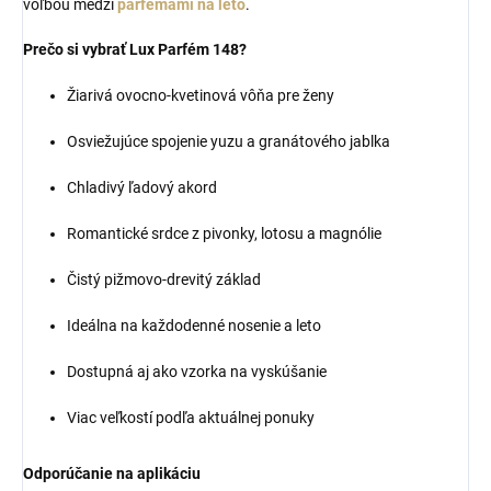
voľbou medzi
parfémami na leto
.
Prečo si vybrať Lux Parfém 148?
Žiarivá ovocno-kvetinová vôňa pre ženy
Osviežujúce spojenie yuzu a granátového jablka
Chladivý ľadový akord
Romantické srdce z pivonky, lotosu a magnólie
Čistý pižmovo-drevitý základ
Ideálna na každodenné nosenie a leto
Dostupná aj ako vzorka na vyskúšanie
Viac veľkostí podľa aktuálnej ponuky
Odporúčanie na aplikáciu