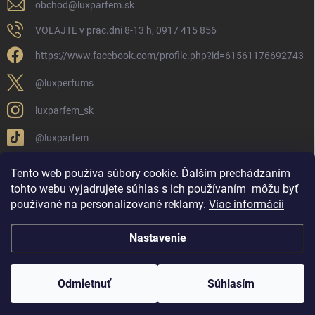
obchod
@
luxparfem.sk
VOLAJTE v prac.dni 8-13 h, 0917 415 856
https://www.facebook.com/profile.php?id=61561176692743
@luxperfums
luxparfem_sk
@luxparfem
Tento web používa súbory cookie. Ďalším prechádzaním
tohto webu vyjadrujete súhlas s ich používaním
môžu byť
LUX PARFÉM NOVÁKY
Lux Parfém Skupina na FB
používané na personalizované reklamy
.
Viac informácií
Lux Parfum - Česká Republika
Lux Parfumok - Hungary
Nastavenie
Copyright 2026
LUX PARFÉM
. Všetky práva vyhradené.
Upraviť nastavenie
cookies
Odmietnuť
Súhlasím
Vytvoril Shoptet