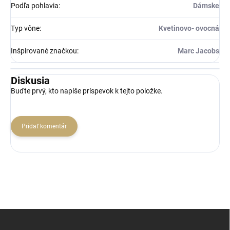
Podľa pohlavia
:
Dámske
Typ vône
:
Kvetinovo- ovocná
Inšpirované značkou
:
Marc Jacobs
Diskusia
Buďte prvý, kto napíše príspevok k tejto položke.
Pridať komentár
Z
á