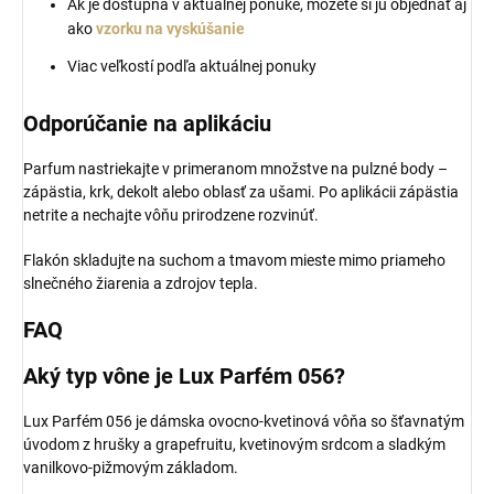
Ak je dostupná v aktuálnej ponuke, môžete si ju objednať aj
ako
vzorku na vyskúšanie
Viac veľkostí podľa aktuálnej ponuky
Odporúčanie na aplikáciu
Parfum nastriekajte v primeranom množstve na pulzné body –
zápästia, krk, dekolt alebo oblasť za ušami. Po aplikácii zápästia
netrite a nechajte vôňu prirodzene rozvinúť.
Flakón skladujte na suchom a tmavom mieste mimo priameho
slnečného žiarenia a zdrojov tepla.
FAQ
Aký typ vône je Lux Parfém 056?
Lux Parfém 056 je dámska ovocno-kvetinová vôňa so šťavnatým
úvodom z hrušky a grapefruitu, kvetinovým srdcom a sladkým
vanilkovo-pižmovým základom.