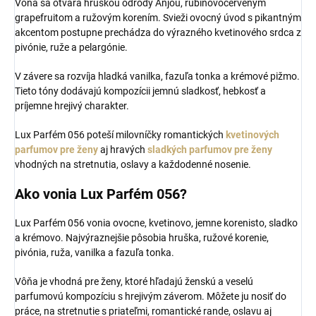
Vôňa sa otvára hruškou odrody Anjou, rubínovočerveným
grapefruitom a ružovým korením. Svieži ovocný úvod s pikantným
akcentom postupne prechádza do výrazného kvetinového srdca z
pivónie, ruže a pelargónie.
V závere sa rozvíja hladká vanilka, fazuľa tonka a krémové pižmo.
Tieto tóny dodávajú kompozícii jemnú sladkosť, hebkosť a
príjemne hrejivý charakter.
Lux Parfém 056 poteší milovníčky romantických
kvetinových
parfumov pre ženy
aj hravých
sladkých parfumov pre ženy
vhodných na stretnutia, oslavy a každodenné nosenie.
Ako vonia Lux Parfém 056?
Lux Parfém 056 vonia ovocne, kvetinovo, jemne korenisto, sladko
a krémovo. Najvýraznejšie pôsobia hruška, ružové korenie,
pivónia, ruža, vanilka a fazuľa tonka.
Vôňa je vhodná pre ženy, ktoré hľadajú ženskú a veselú
parfumovú kompozíciu s hrejivým záverom. Môžete ju nosiť do
práce, na stretnutie s priateľmi, romantické rande, oslavu aj