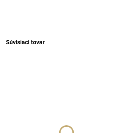
DETAILNÉ INFORMÁCIE
OPÝTAŤ SA
STRÁŽIŤ
Súvisiaci tovar
NÁŠ TIP
SKLADOM
(>5 KS)
SKLADOM
(>5 KS)
Lux Parfém 148 –
Lux Parfém 043 –
Inšpirovaný Versace:
Inšpirovaný Paco
Bright Crystal