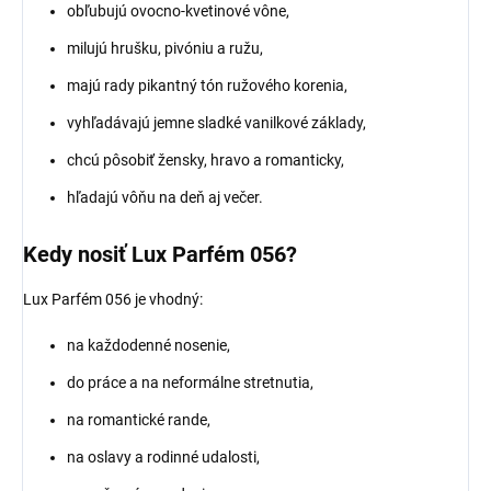
obľubujú ovocno-kvetinové vône,
milujú hrušku, pivóniu a ružu,
majú rady pikantný tón ružového korenia,
vyhľadávajú jemne sladké vanilkové základy,
chcú pôsobiť žensky, hravo a romanticky,
hľadajú vôňu na deň aj večer.
Kedy nosiť Lux Parfém 056?
Lux Parfém 056 je vhodný:
na každodenné nosenie,
do práce a na neformálne stretnutia,
na romantické rande,
na oslavy a rodinné udalosti,