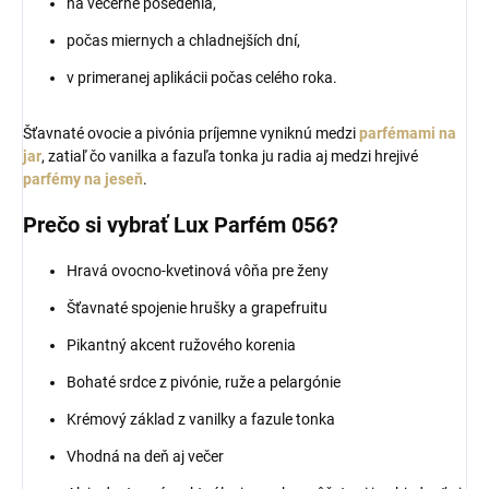
na večerné posedenia,
počas miernych a chladnejších dní,
v primeranej aplikácii počas celého roka.
Šťavnaté ovocie a pivónia príjemne vyniknú medzi
parfémami na
jar
, zatiaľ čo vanilka a fazuľa tonka ju radia aj medzi hrejivé
parfémy na jeseň
.
Prečo si vybrať Lux Parfém 056?
Hravá ovocno-kvetinová vôňa pre ženy
Šťavnaté spojenie hrušky a grapefruitu
Pikantný akcent ružového korenia
Bohaté srdce z pivónie, ruže a pelargónie
Krémový základ z vanilky a fazule tonka
Vhodná na deň aj večer