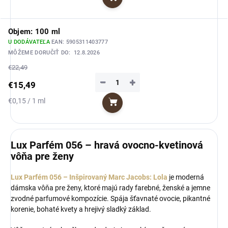
Do košíka
cena:
Objem: 100 ml
U DODÁVATEĽA
EAN:
5905311403777
MÔŽEME DORUČIŤ DO:
12.8.2026
€22,49
−
+
€15,49
Jednotková
€0,15 / 1 ml
Do košíka
cena:
Lux Parfém 056 – hravá ovocno-kvetinová
vôňa pre ženy
Lux Parfém 056 – Inšpirovaný Marc Jacobs: Lola
je moderná
dámska vôňa pre ženy, ktoré majú rady farebné, ženské a jemne
zvodné parfumové kompozície. Spája šťavnaté ovocie, pikantné
korenie, bohaté kvety a hrejivý sladký základ.