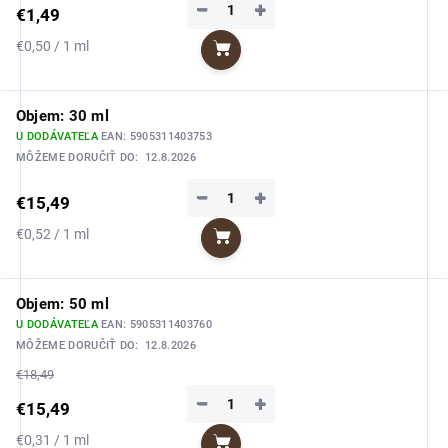
−
+
€1,49
Jednotková
€0,50 / 1 ml
Do košíka
cena:
Objem: 30 ml
U DODÁVATEĽA
EAN:
5905311403753
MÔŽEME DORUČIŤ DO:
12.8.2026
−
+
€15,49
Jednotková
€0,52 / 1 ml
Do košíka
cena:
Objem: 50 ml
U DODÁVATEĽA
EAN:
5905311403760
MÔŽEME DORUČIŤ DO:
12.8.2026
€18,49
−
+
€15,49
Jednotková
€0,31 / 1 ml