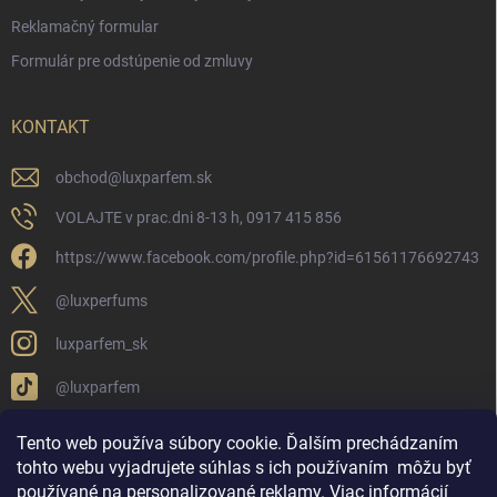
Reklamačný formular
Formulár pre odstúpenie od zmluvy
KONTAKT
obchod
@
luxparfem.sk
VOLAJTE v prac.dni 8-13 h, 0917 415 856
https://www.facebook.com/profile.php?id=61561176692743
@luxperfums
luxparfem_sk
@luxparfem
Tento web používa súbory cookie. Ďalším prechádzaním
tohto webu vyjadrujete súhlas s ich používaním
môžu byť
LUX PARFÉM NOVÁKY
Lux Parfém Skupina na FB
používané na personalizované reklamy
.
Viac informácií