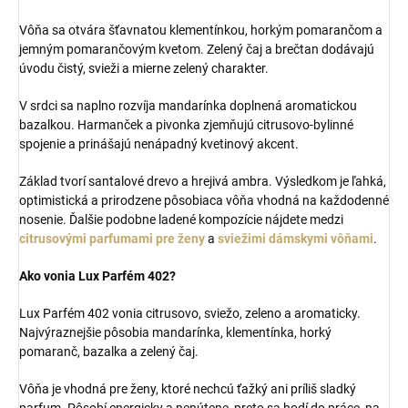
Vôňa sa otvára šťavnatou klementínkou, horkým pomarančom a
jemným pomarančovým kvetom. Zelený čaj a brečtan dodávajú
úvodu čistý, svieži a mierne zelený charakter.
V srdci sa naplno rozvíja mandarínka doplnená aromatickou
bazalkou. Harmanček a pivonka zjemňujú citrusovo-bylinné
spojenie a prinášajú nenápadný kvetinový akcent.
Základ tvorí santalové drevo a hrejivá ambra. Výsledkom je ľahká,
optimistická a prirodzene pôsobiaca vôňa vhodná na každodenné
nosenie. Ďalšie podobne ladené kompozície nájdete medzi
citrusovými parfumami pre ženy
a
sviežimi dámskymi vôňami
.
Ako vonia Lux Parfém 402?
Lux Parfém 402 vonia citrusovo, sviežo, zeleno a aromaticky.
Najvýraznejšie pôsobia mandarínka, klementínka, horký
pomaranč, bazalka a zelený čaj.
Vôňa je vhodná pre ženy, ktoré nechcú ťažký ani príliš sladký
parfum. Pôsobí energicky a nenútene, preto sa hodí do práce, na