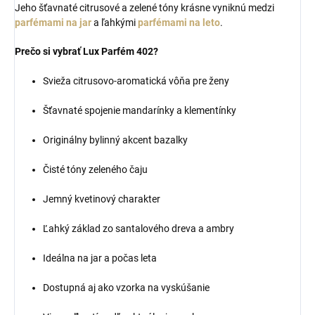
Jeho šťavnaté citrusové a zelené tóny krásne vyniknú medzi
parfémami na jar
a ľahkými
parfémami na leto
.
Prečo si vybrať Lux Parfém 402?
Svieža citrusovo-aromatická vôňa pre ženy
Šťavnaté spojenie mandarínky a klementínky
Originálny bylinný akcent bazalky
Čisté tóny zeleného čaju
Jemný kvetinový charakter
Ľahký základ zo santalového dreva a ambry
Ideálna na jar a počas leta
Dostupná aj ako vzorka na vyskúšanie