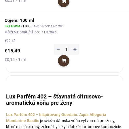
€0,31 / 1 ml
Do košíka
cena:
Objem: 100 ml
SKLADOM
(1 KS)
EAN:
5905311401285
MÔŽEME DORUČIŤ DO:
11.8.2026
€22,49
−
+
€15,49
Jednotková
€0,15 / 1 ml
Do košíka
cena:
Lux Parfém 402 – šťavnatá citrusovo-
aromatická vôňa pre ženy
Lux Parfém 402 – Inšpirovaný Guerlain: Aqua Allegoria
Mandarine Basilic
je svieža dámska vôňa vytvorená pre ženy,
ktoré milujú citrusy, zelené bylinky a ľahké parfumové kompozície.