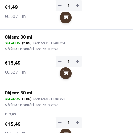
−
+
€1,49
Jednotková
€0,50 / 1 ml
Do košíka
cena:
Objem: 30 ml
SKLADOM
(2 KS)
EAN:
5905311401261
MÔŽEME DORUČIŤ DO:
11.8.2026
−
+
€15,49
Jednotková
€0,52 / 1 ml
Do košíka
cena:
Objem: 50 ml
SKLADOM
(1 KS)
EAN:
5905311401278
MÔŽEME DORUČIŤ DO:
11.8.2026
€18,49
−
+
€15,49
Jednotková