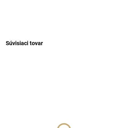
DETAILNÉ INFORMÁCIE
OPÝTAŤ SA
STRÁŽIŤ
Súvisiaci tovar
SKLADOM
(>5 KS)
SKLADOM
(>5 KS)
Lux Parfém 152 –
Lux Parfém 157 –
Inšpirovaný Davidoff:
Inšpirovaný Giorgio
Cool Water