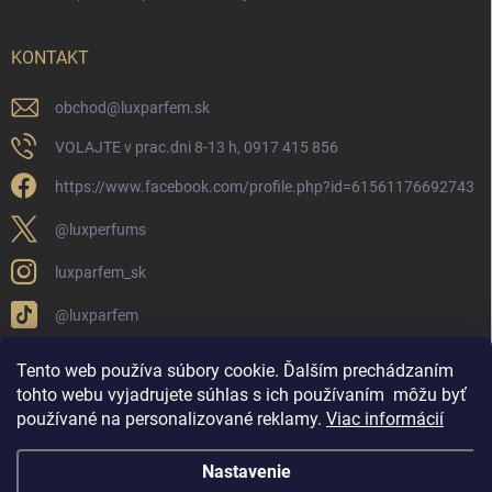
KONTAKT
obchod
@
luxparfem.sk
VOLAJTE v prac.dni 8-13 h, 0917 415 856
https://www.facebook.com/profile.php?id=61561176692743
@luxperfums
luxparfem_sk
@luxparfem
Tento web používa súbory cookie. Ďalším prechádzaním
tohto webu vyjadrujete súhlas s ich používaním
môžu byť
LUX PARFÉM NOVÁKY
Lux Parfém Skupina na FB
používané na personalizované reklamy
.
Viac informácií
Lux Parfum - Česká Republika
Lux Parfumok - Hungary
Nastavenie