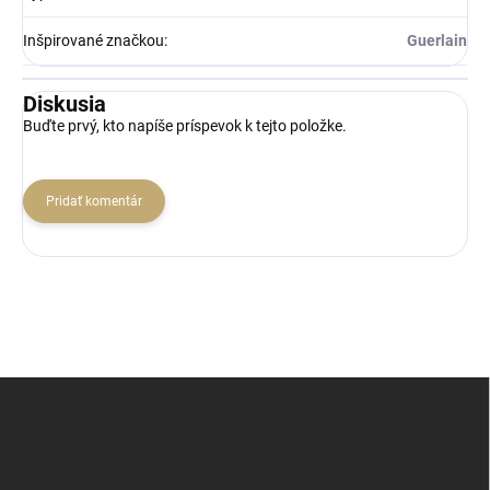
Inšpirované značkou
:
Guerlain
Diskusia
Buďte prvý, kto napíše príspevok k tejto položke.
Pridať komentár
Z
á
p
ä
t