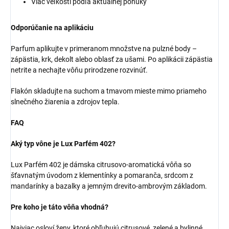
Viac veľkostí podľa aktuálnej ponuky
Odporúčanie na aplikáciu
Parfum aplikujte v primeranom množstve na pulzné body –
zápästia, krk, dekolt alebo oblasť za ušami. Po aplikácii zápästia
netrite a nechajte vôňu prirodzene rozvinúť.
Flakón skladujte na suchom a tmavom mieste mimo priameho
slnečného žiarenia a zdrojov tepla.
FAQ
Aký typ vône je Lux Parfém 402?
Lux Parfém 402 je dámska citrusovo-aromatická vôňa so
šťavnatým úvodom z klementínky a pomaranča, srdcom z
mandarínky a bazalky a jemným drevito-ambrovým základom.
Pre koho je táto vôňa vhodná?
Najviac osloví ženy, ktoré obľubujú citrusové, zelené a bylinné