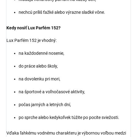
nechcú príliš ťažké alebo výrazne sladké vône.
Kedy nosiť Lux Parfém 152?
Lux Parfém 152 je vhodný:
na každodenné nosenie,
do práce alebo školy,
na dovolenku pri mori,
na športové a voľnočasové aktivity,
počas jarných a letných dní,
po sprche alebo kedykoľvek túžite po pocite sviežosti.
Vďaka ľahkému vodnému charakteru je výbornou voľbou medzi