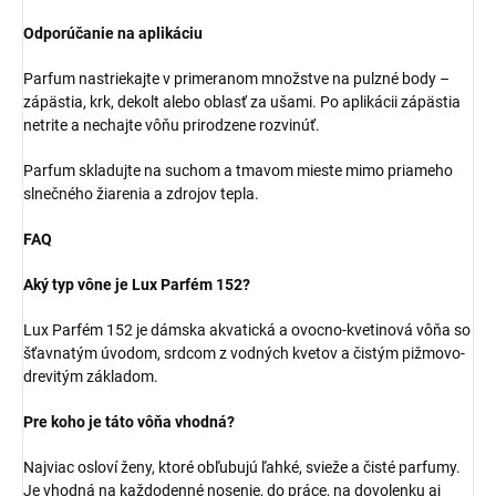
Odporúčanie na aplikáciu
Parfum nastriekajte v primeranom množstve na pulzné body –
zápästia, krk, dekolt alebo oblasť za ušami. Po aplikácii zápästia
netrite a nechajte vôňu prirodzene rozvinúť.
Parfum skladujte na suchom a tmavom mieste mimo priameho
slnečného žiarenia a zdrojov tepla.
FAQ
Aký typ vône je Lux Parfém 152?
Lux Parfém 152 je dámska akvatická a ovocno-kvetinová vôňa so
šťavnatým úvodom, srdcom z vodných kvetov a čistým pižmovo-
drevitým základom.
Pre koho je táto vôňa vhodná?
Najviac osloví ženy, ktoré obľubujú ľahké, svieže a čisté parfumy.
Je vhodná na každodenné nosenie, do práce, na dovolenku aj