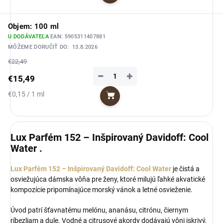
cena:
Objem: 100 ml
U DODÁVATEĽA
EAN:
5905311407881
MÔŽEME DORUČIŤ DO:
13.8.2026
€22,49
−
+
€15,49
Jednotková
€0,15 / 1 ml
Do košíka
cena:
Lux Parfém 152 – Inšpirovaný Davidoff: Cool
Water .
Lux Parfém 152 – Inšpirovaný Davidoff: Cool Water
je čistá a
osviežujúca dámska vôňa pre ženy, ktoré milujú ľahké akvatické
kompozície pripomínajúce morský vánok a letné osvieženie.
Úvod patrí šťavnatému melónu, ananásu, citrónu, čiernym
ríbezliam a dule. Vodné a citrusové akordy dodávajú vôni iskrivý,