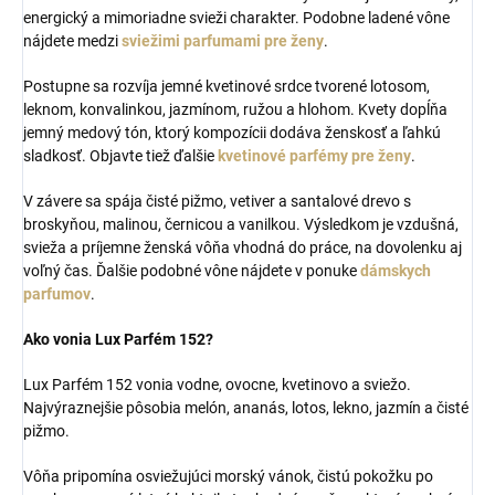
energický a mimoriadne svieži charakter. Podobne ladené vône
nájdete medzi
sviežimi parfumami pre ženy
.
Postupne sa rozvíja jemné kvetinové srdce tvorené lotosom,
leknom, konvalinkou, jazmínom, ružou a hlohom. Kvety dopĺňa
jemný medový tón, ktorý kompozícii dodáva ženskosť a ľahkú
sladkosť. Objavte tiež ďalšie
kvetinové parfémy pre ženy
.
V závere sa spája čisté pižmo, vetiver a santalové drevo s
broskyňou, malinou, černicou a vanilkou. Výsledkom je vzdušná,
svieža a príjemne ženská vôňa vhodná do práce, na dovolenku aj
voľný čas. Ďalšie podobné vône nájdete v ponuke
dámskych
parfumov
.
Ako vonia Lux Parfém 152?
Lux Parfém 152 vonia vodne, ovocne, kvetinovo a sviežo.
Najvýraznejšie pôsobia melón, ananás, lotos, lekno, jazmín a čisté
pižmo.
Vôňa pripomína osviežujúci morský vánok, čistú pokožku po