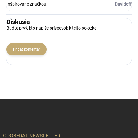
Inšpirované značkou
:
Davidoff
Diskusia
Buďte prvý, kto napíše príspevok k tejto položke.
Pridať komentár
Z
á
p
ä
t
i
ODOBERAŤ NEWSLETTER