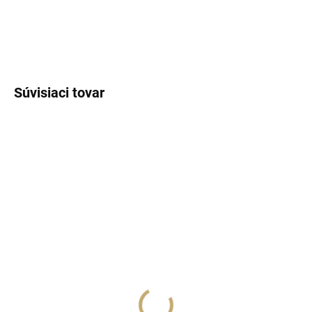
DETAILNÉ INFORMÁCIE
OPÝTAŤ SA
STRÁŽIŤ
Súvisiaci tovar
SKLADOM
SKLADOM
(>5 KS)
(>5 KS)
Lux Parfém 188 –
Lux Parfém 180 –
Inšpirovaný Carolina
Inšpirovaný Chloé: See
Herrera: 212
by Chloé