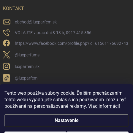
KONTAKT
obchod
@
luxparfem.sk
VOLAJTE v prac.dni 8-13 h, 0917 415 856
https://www.facebook.com/profile.php?id=61561176692743
@luxperfums
luxparfem_sk
@luxparfem
Tento web používa súbory cookie. Ďalším prechádzaním
tohto webu vyjadrujete súhlas s ich používaním
môžu byť
LUX PARFÉM NOVÁKY
Lux Parfém Skupina na FB
používané na personalizované reklamy
.
Viac informácií
Lux Parfum - Česká Republika
Lux Parfumok - Hungary
Nastavenie
Copyright 2026
LUX PARFÉM
. Všetky práva vyhradené.
Upraviť nastavenie