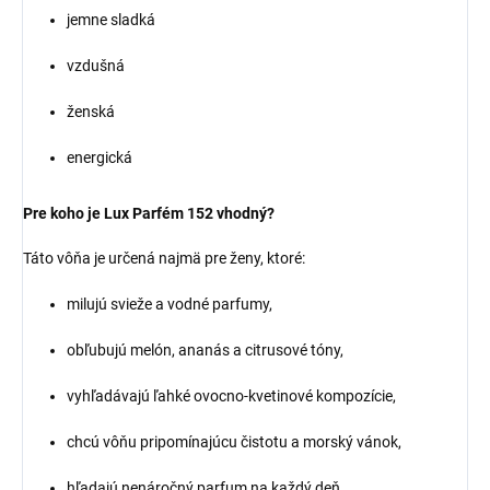
jemne sladká
vzdušná
ženská
energická
Pre koho je Lux Parfém 152 vhodný?
Táto vôňa je určená najmä pre ženy, ktoré:
milujú svieže a vodné parfumy,
obľubujú melón, ananás a citrusové tóny,
vyhľadávajú ľahké ovocno-kvetinové kompozície,
chcú vôňu pripomínajúcu čistotu a morský vánok,
hľadajú nenáročný parfum na každý deň,