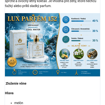
sprche a ovocný letný koktail. Je vhodná pre ženy, ktoré nechcú
ťažký alebo príliš sladký parfum.
Zloženie vône
Hlava
melón