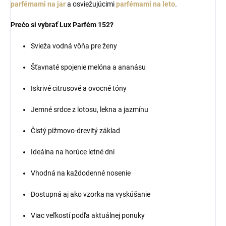
parfémami na jar
a osviežujúcimi
parfémami na leto
.
Prečo si vybrať Lux Parfém 152?
Svieža vodná vôňa pre ženy
Šťavnaté spojenie melóna a ananásu
Iskrivé citrusové a ovocné tóny
Jemné srdce z lotosu, lekna a jazmínu
Čistý pižmovo-drevitý základ
Ideálna na horúce letné dni
Vhodná na každodenné nosenie
Dostupná aj ako vzorka na vyskúšanie
Viac veľkostí podľa aktuálnej ponuky