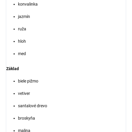
konvalinka
jazmín
ruža
hloh
med
Základ
biele pižmo
vetiver
santalové drevo
broskyňa
malina