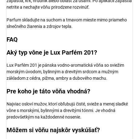
zápästia, krk, hrudník alebo oblasť za ušami. Po aplikácii zápästia
netrite a nechajte vôňu prirodzene rozvinúť.
Parfum skladujte na suchom a tmavom mieste mimo priameho
slnečného žiarenia a zdrojov tepla.
FAQ
Aký typ vône je Lux Parfém 201?
Lux Parfém 201 je pánska vodno-aromatická vôňa so sviežim
morským úvodom, bylinným a drevitým srdcom a mužným
základom z cédra, pižma, ambry a dubového machu.
Pre koho je táto vôňa vhodná?
Najviac osloví mužov, ktorí obľubujú čisté, svieže a menej sladké
vône s morskými, bylinnými a drevitými tónmi. Je vhodná
predovšetkým na každodenné nosenie.
Môžem si vôňu najskôr vyskúšať?