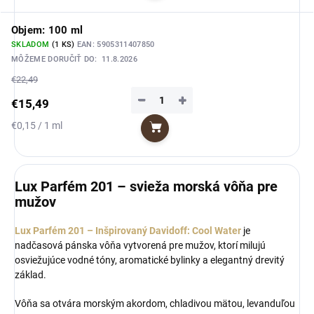
Objem: 100 ml
SKLADOM
(1 KS)
EAN:
5905311407850
MÔŽEME DORUČIŤ DO:
11.8.2026
€22,49
−
+
€15,49
Jednotková
€0,15 / 1 ml
Do košíka
cena:
Lux Parfém 201 – svieža morská vôňa pre
mužov
Lux Parfém 201 – Inšpirovaný Davidoff: Cool Water
je
nadčasová pánska vôňa vytvorená pre mužov, ktorí milujú
osviežujúce vodné tóny, aromatické bylinky a elegantný drevitý
základ.
Vôňa sa otvára morským akordom, chladivou mätou, levanduľou