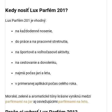
Kedy nosiť Lux Parfém 201?
Lux Parfém 201 je vhodný:
na každodenné nosenie,
do práce a na pracovné stretnutia,
na športové a voľnočasové aktivity,
na cestovanie a dovolenku,
najmä počas jari a leta,
v primeranej aplikácii počas celého roka.
Morské, zelené a aromatické tóny krásne vyniknú medzi
parfémami na jar
aj osviežujúcimi
parfémami na leto
.
Prečo si vybrať Lux Parfém 201?