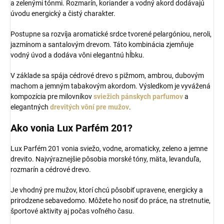
a zelenými tónmi. Rozmarín, koriander a vodný akord dodávajú
úvodu energický a čistý charakter.
Postupne sa rozvíja aromatické srdce tvorené pelargóniou, neroli,
jazmínom a santalovým drevom. Táto kombinácia zjemňuje
vodný úvod a dodáva vôni elegantnú hĺbku.
V základe sa spája cédrové drevo s pižmom, ambrou, dubovým
machom a jemným tabakovým akordom. Výsledkom je vyvážená
kompozícia pre milovníkov
sviežich pánskych parfumov
a
elegantných
drevitých vôní pre mužov
.
Ako vonia Lux Parfém 201?
Lux Parfém 201 vonia sviežo, vodne, aromaticky, zeleno a jemne
drevito. Najvýraznejšie pôsobia morské tóny, mäta, levanduľa,
rozmarín a cédrové drevo.
Je vhodný pre mužov, ktorí chcú pôsobiť upravene, energicky a
prirodzene sebavedomo. Môžete ho nosiť do práce, na stretnutie,
športové aktivity aj počas voľného času.