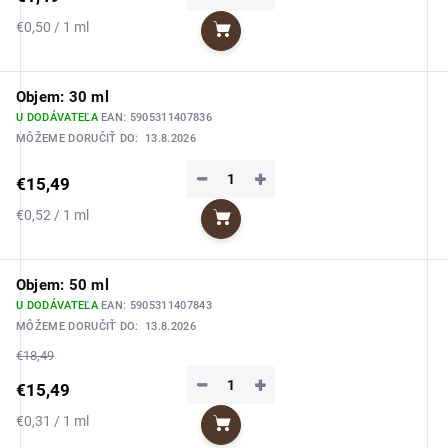
Jednotková
€0,50 / 1 ml
Do košíka
cena:
Objem: 30 ml
U DODÁVATEĽA
EAN:
5905311407836
MÔŽEME DORUČIŤ DO:
13.8.2026
−
+
€15,49
Jednotková
€0,52 / 1 ml
Do košíka
cena:
Objem: 50 ml
U DODÁVATEĽA
EAN:
5905311407843
MÔŽEME DORUČIŤ DO:
13.8.2026
€18,49
−
+
€15,49
Jednotková
€0,31 / 1 ml
Do košíka
cena: