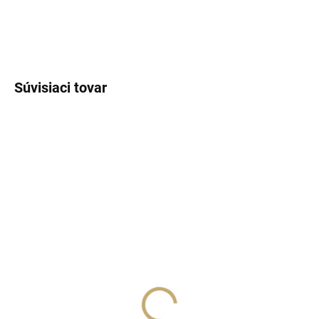
DETAILNÉ INFORMÁCIE
OPÝTAŤ SA
STRÁŽIŤ
Súvisiaci tovar
SKLADOM
SKLADOM
(>5 KS)
(>5 KS)
Lux Parfém 152 –
Lux Parfém 216 –
Inšpirovaný Davidoff:
Inšpirovaný Davidoff:
Cool Water
Adventure
€1,49
€1,49
od
od