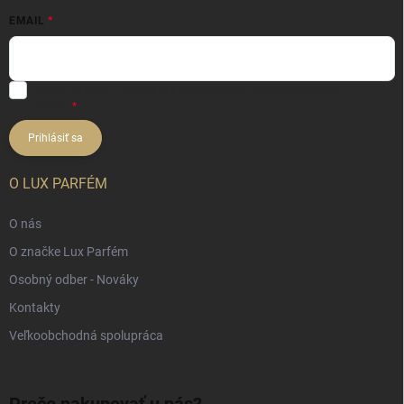
EMAIL
Vložením e-mailu súhlasíte s
podmienkami ochrany osobných
údajov
Prihlásiť sa
O LUX PARFÉM
O nás
O značke Lux Parfém
Osobný odber - Nováky
Kontakty
Veľkoobchodná spolupráca