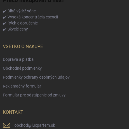
Prečo nakupovať u nás?
✔️ Dlhá výdrž vône
✔️ Vysoká koncentrácia esencií
✔️ Rýchle doručenie
✔️ Skvelé ceny
VŠETKO O NÁKUPE
Doprava a platba
Obchodné podmienky
Podmienky ochrany osobných údajov
Reklamačný formular
Formulár pre odstúpenie od zmluvy
KONTAKT
obchod
@
luxparfem.sk