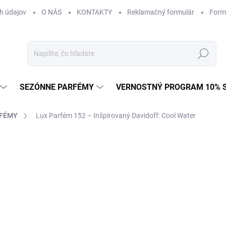
h údajov
O NÁS
KONTAKTY
Reklamačný formulár
Form
Hľadať
SEZÓNNE PARFÉMY
VERNOSTNÝ PROGRAM 10% 
RFÉMY
Lux Parfém 152 – Inšpirovaný Davidoff: Cool Water
ZNAČKA:
DAVIDOFF
od €1,49
od
€1
Jednotková
od €0,15 / 1 ml
cena:
Zvoľte variant