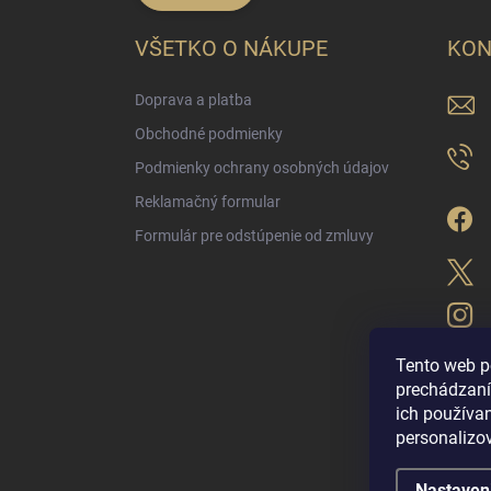
VŠETKO O NÁKUPE
KON
Doprava a platba
Obchodné podmienky
Podmienky ochrany osobných údajov
Reklamačný formular
Formulár pre odstúpenie od zmluvy
Tento web p
prechádzaní
ich použív
LUX PARFÉM NO
personalizo
Nastaven