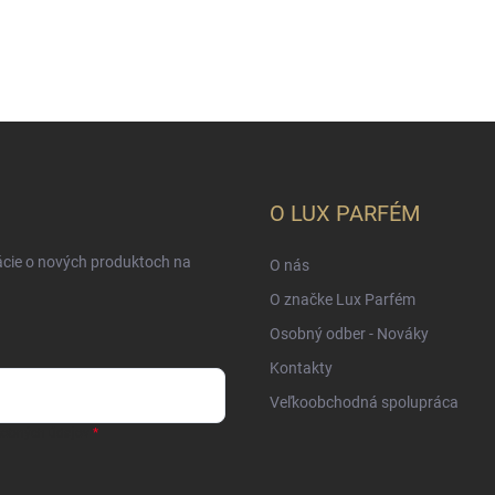
O LUX PARFÉM
ácie o nových produktoch na
O nás
O značke Lux Parfém
Osobný odber - Nováky
Kontakty
Veľkoobchodná spolupráca
sobných údajov