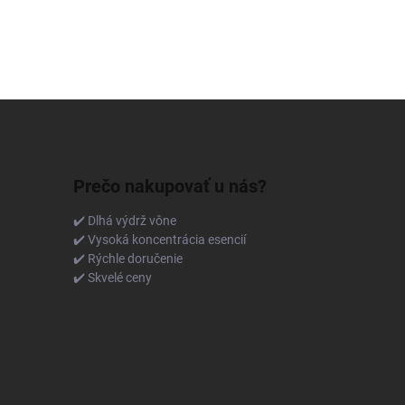
Prečo nakupovať u nás?
✔️ Dlhá výdrž vône
✔️ Vysoká koncentrácia esencií
✔️ Rýchle doručenie
✔️ Skvelé ceny