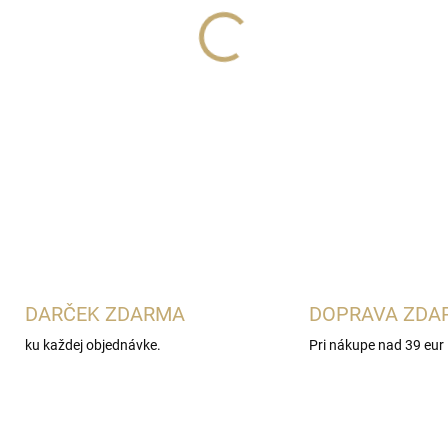
Lux Parfém 152 j
e svieža d
Cool Water
pre ženy. Spája š
kvetmi, jazmínom a jemným z
Ideálna na každodenné noseni
DETAILNÉ INFORMÁCIE
DARČEK ZDARMA
DOPRAVA ZDA
ku každej objednávke.
Pri nákupe nad 39 eur