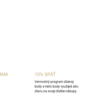
ámska vôňa inšpirovaná charakterom
Davidoff
ťavnatý melón, ananás a citrusy s vodnými
ákladom z pižma, santalového dreva a vanilky.
e a teplé letné dni.
OPÝTAŤ SA
STRÁŽIŤ
RMA
10% SPÄŤ
Vernostný program zbieraj
body a tieto body využiješ ako
zľavu na svoje ďalšie nákupy.