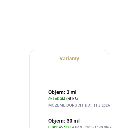
Lux Parfém 188 je moderná
Lux
dámska vôňa inšpirovaná
dám
charakterom Carolina Herrera
cha
212. Spája pomarančový a
svie
kaktusový kvet s bergamotom,
kvet
mandarínkou a bohatou
yla
kompozíciou bielych...
a...
Varianty
Objem: 3 ml
SKLADOM
(>5 KS)
MÔŽEME DORUČIŤ DO:
11.8.2026
Objem: 30 ml
U DODÁVATEĽA
EAN:
5905311407867