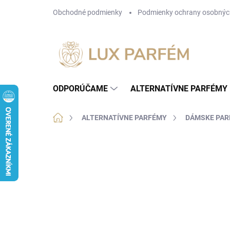
Prejsť
Obchodné podmienky
Podmienky ochrany osobnýc
na
obsah
ODPORÚČAME
ALTERNATÍVNE PARFÉMY
Domov
ALTERNATÍVNE PARFÉMY
DÁMSKE PA
Neohodnotené
Podrobnosti hodnotenia