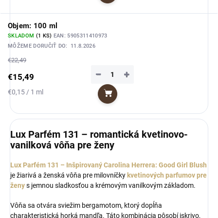
cena:
Objem: 100 ml
SKLADOM
(1 KS)
EAN:
5905311410973
MÔŽEME DORUČIŤ DO:
11.8.2026
€22,49
−
+
€15,49
Jednotková
€0,15 / 1 ml
Do košíka
cena:
Lux Parfém 131 – romantická kvetinovo-
vanilková vôňa pre ženy
Lux Parfém 131 – Inšpirovaný Carolina Herrera: Good Girl Blush
je žiarivá a ženská vôňa pre milovníčky
kvetinových parfumov pre
ženy
s jemnou sladkosťou a krémovým vanilkovým základom.
Vôňa sa otvára sviežim bergamotom, ktorý dopĺňa
charakteristická horká mandľa. Táto kombinácia pôsobí iskrivo,