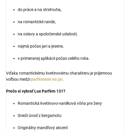
do práce a na stretnutia,
na romantické rande,
na oslavy a spoločenské udalosti,
najmä počas jari a jesene,
v primeranej aplikácii počas celého roka.
Vďaka romantickému kvetinovému charakteru je príjemnou
voľbou medzi
parfémami na jar
.
Prečo si vybrať Lux Parfém 131?
Romantická kvetinovo-vanilková vôňa pre ženy
Svieži úvod z bergamotu
Originálny mandľový akcent