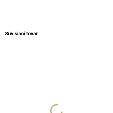
DETAILNÉ INFORMÁCIE
OPÝTAŤ SA
STRÁŽIŤ
Súvisiaci tovar
NÁŠ TIP
SKLADOM
SKLADOM
(>5 KS)
(>5 KS)
Lux Parfém 401 –
Lux Parfém 516 –
Inšpirovaný Maison
Inšpirovaný Versace:
Francis Kurkdjian:
Dylan Purple