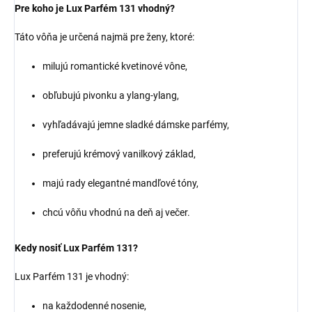
Pre koho je Lux Parfém 131 vhodný?
Táto vôňa je určená najmä pre ženy, ktoré:
milujú romantické kvetinové vône,
obľubujú pivonku a ylang-ylang,
vyhľadávajú jemne sladké dámske parfémy,
preferujú krémový vanilkový základ,
majú rady elegantné mandľové tóny,
chcú vôňu vhodnú na deň aj večer.
Kedy nosiť Lux Parfém 131?
Lux Parfém 131 je vhodný:
na každodenné nosenie,