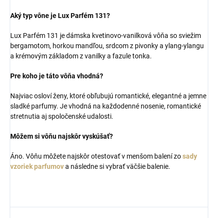
Aký typ vône je Lux Parfém 131?
Lux Parfém 131 je dámska kvetinovo-vanilková vôňa so sviežim
bergamotom, horkou mandľou, srdcom z pivonky a ylang-ylangu
a krémovým základom z vanilky a fazule tonka.
Pre koho je táto vôňa vhodná?
Najviac osloví ženy, ktoré obľubujú romantické, elegantné a jemne
sladké parfumy. Je vhodná na každodenné nosenie, romantické
stretnutia aj spoločenské udalosti.
Môžem si vôňu najskôr vyskúšať?
Áno. Vôňu môžete najskôr otestovať v menšom balení zo
sady
vzoriek parfumov
a následne si vybrať väčšie balenie.