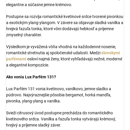
elegantne a súčasne jemne krémovo.
Postupne sa rozvíja romantické kvetinové srdce tvorené pivonkou
a exotickým ylang-ylangom. V závere sa objavuje sladká vanilka a
hrejivá fazuľa tonka, ktoré vôni dodávajú hebkosť a príjemne
zmyselný charakter.
Výsledkom je vyvážená vôňa vhodná na každodenné nosenie,
romantické stretnutia aj spoločenské udalosti. Medzi
dámskymi
parfémami
osloví najmä ženy, ktoré vyhľadávajú nežné, moderné
a elegantné kompozície.
Ako vonia Lux Parfém 131?
Lux Parfém 131 vonia kvetinovo, vanilkovo, jemne sladko a
púdrovo. Najvýraznejšie pôsobia bergamot, horká mandľa,
pivonka, ylang-ylang a vanilka.
Svieži citrusový úvod postupne prechádza do romantického
kvetinového srdca. Vanilka a fazuľa tonka vytvárajú krémový,
hrejivý a príjemne sladký záver.