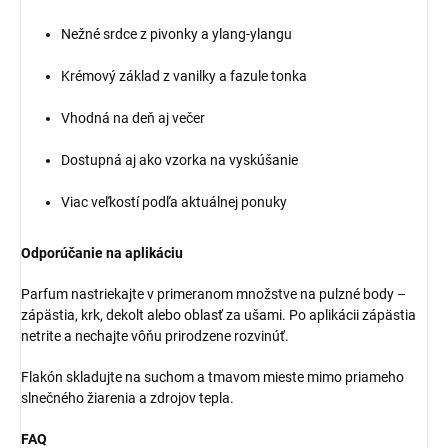
Nežné srdce z pivonky a ylang-ylangu
Krémový základ z vanilky a fazule tonka
Vhodná na deň aj večer
Dostupná aj ako vzorka na vyskúšanie
Viac veľkostí podľa aktuálnej ponuky
Odporúčanie na aplikáciu
Parfum nastriekajte v primeranom množstve na pulzné body –
zápästia, krk, dekolt alebo oblasť za ušami. Po aplikácii zápästia
netrite a nechajte vôňu prirodzene rozvinúť.
Flakón skladujte na suchom a tmavom mieste mimo priameho
slnečného žiarenia a zdrojov tepla.
FAQ