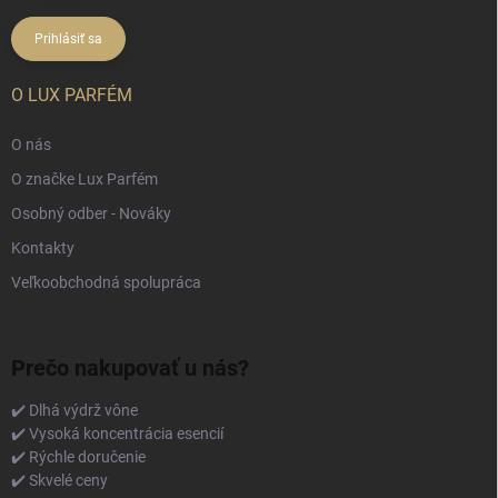
údajov
Prihlásiť sa
O LUX PARFÉM
O nás
O značke Lux Parfém
Osobný odber - Nováky
Kontakty
Veľkoobchodná spolupráca
Prečo nakupovať u nás?
✔️ Dlhá výdrž vône
✔️ Vysoká koncentrácia esencií
✔️ Rýchle doručenie
✔️ Skvelé ceny