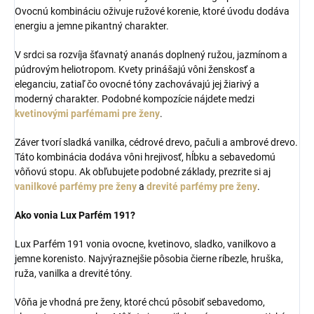
Ovocnú kombináciu oživuje ružové korenie, ktoré úvodu dodáva
energiu a jemne pikantný charakter.
V srdci sa rozvíja šťavnatý ananás doplnený ružou, jazmínom a
púdrovým heliotropom. Kvety prinášajú vôni ženskosť a
eleganciu, zatiaľ čo ovocné tóny zachovávajú jej žiarivý a
moderný charakter. Podobné kompozície nájdete medzi
kvetinovými parfémami pre ženy
.
Záver tvorí sladká vanilka, cédrové drevo, pačuli a ambrové drevo.
Táto kombinácia dodáva vôni hrejivosť, hĺbku a sebavedomú
vôňovú stopu. Ak obľubujete podobné základy, prezrite si aj
vanilkové parfémy pre ženy
a
drevité parfémy pre ženy
.
Ako vonia Lux Parfém 191?
Lux Parfém 191 vonia ovocne, kvetinovo, sladko, vanilkovo a
jemne korenisto. Najvýraznejšie pôsobia čierne ríbezle, hruška,
ruža, vanilka a drevité tóny.
Vôňa je vhodná pre ženy, ktoré chcú pôsobiť sebavedomo,