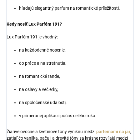
hľadajú elegantný parfum na romantické príležitosti.
Kedy nosiť Lux Parfém 191?
Lux Parfém 191 je vhodný:
na každodenné nosenie,
do práce a na stretnutia,
na romantické rande,
na oslavy a večierky,
na spoločenské udalosti,
v primeranej aplikácii počas celého roka.
Žiarivé ovocné a kvetinové tóny vyniknú medzi
parfémami na jar
,
zatiaľ čo vanilka, pačuli a drevité tóny sa krásne rozvíjajú medzi