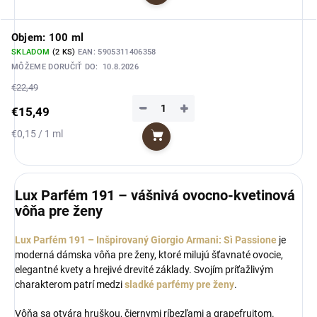
cena:
Objem: 100 ml
SKLADOM
(2 KS)
EAN:
5905311406358
MÔŽEME DORUČIŤ DO:
10.8.2026
€22,49
−
+
€15,49
Jednotková
€0,15 / 1 ml
Do košíka
cena:
Lux Parfém 191 – vášnivá ovocno-kvetinová
vôňa pre ženy
Lux Parfém 191 – Inšpirovaný Giorgio Armani: Sì Passione
je
moderná dámska vôňa pre ženy, ktoré milujú šťavnaté ovocie,
elegantné kvety a hrejivé drevité základy. Svojím príťažlivým
charakterom patrí medzi
sladké parfémy pre ženy
.
Vôňa sa otvára hruškou, čiernymi ríbezľami a grapefruitom.