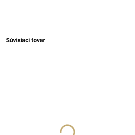
DETAILNÉ INFORMÁCIE
OPÝTAŤ SA
STRÁŽIŤ
Súvisiaci tovar
SKLADOM
SKLADOM
(>5 KS)
(>5 KS)
Lux Parfém 083 –
Lux Parfém 157 –
Inšpirovaný Chloé:
Inšpirovaný Giorgio
Nomade
Armani: Sì