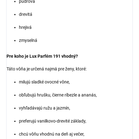
púdrová
drevitá
hrejivá
zmyselná
Pre koho je Lux Parfém 191 vhodný?
Táto vôňa je určená najmä pre ženy, ktoré:
milujú sladké ovocné vône,
obľubujú hrušku, čierne ríbezle a ananás,
vyhľadávajú ružu a jazmín,
preferujú vanilkovo-drevité základy,
chcú vôňu vhodnú na deň aj večer,