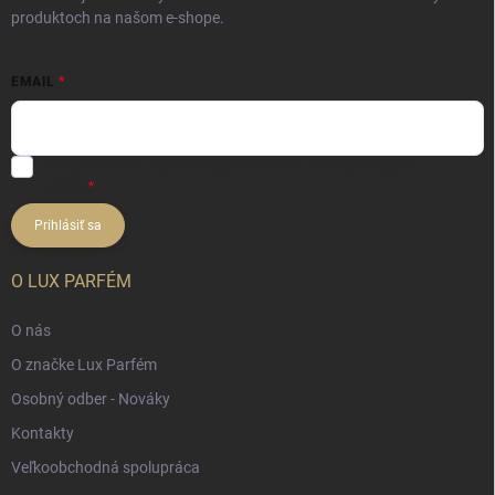
produktoch na našom e-shope.
EMAIL
Vložením e-mailu súhlasíte s
podmienkami ochrany osobných
údajov
Prihlásiť sa
O LUX PARFÉM
O nás
O značke Lux Parfém
Osobný odber - Nováky
Kontakty
Veľkoobchodná spolupráca