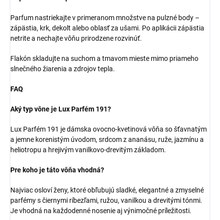
Parfum nastriekajte v primeranom množstve na pulzné body –
zápästia, krk, dekolt alebo oblasť za ušami. Po aplikácii zápästia
netrite a nechajte vôňu prirodzene rozvinúť.
Flakón skladujte na suchom a tmavom mieste mimo priameho
slnečného žiarenia a zdrojov tepla.
FAQ
Aký typ vône je Lux Parfém 191?
Lux Parfém 191 je dámska ovocno-kvetinová vôňa so šťavnatým
a jemne korenistým úvodom, srdcom z ananásu, ruže, jazmínu a
heliotropu a hrejivým vanilkovo-drevitým základom.
Pre koho je táto vôňa vhodná?
Najviac osloví ženy, ktoré obľubujú sladké, elegantné a zmyselné
parfémy s čiernymi ríbezľami, ružou, vanilkou a drevitými tónmi.
Je vhodná na každodenné nosenie aj výnimočné príležitosti.