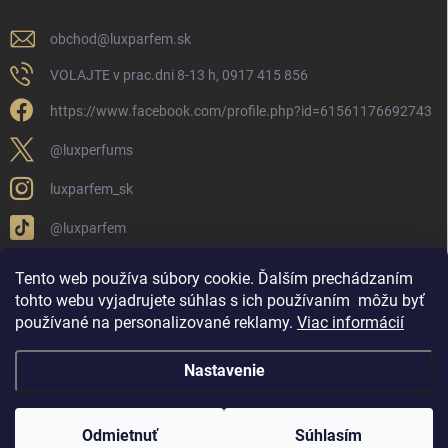
obchod
@
luxparfem.sk
VOLAJTE v prac.dni 8-13 h, 0917 415 856
https://www.facebook.com/profile.php?id=61561176692743
@luxperfums
luxparfem_sk
@luxparfem
Tento web používa súbory cookie. Ďalším prechádzaním
tohto webu vyjadrujete súhlas s ich používaním
môžu byť
LUX PARFÉM NOVÁKY
Lux Parfém Skupina na FB
používané na personalizované reklamy
.
Viac informácií
Lux Parfum - Česká Republika
Lux Parfumok - Hungary
Nastavenie
Copyright 2026
LUX PARFÉM
. Všetky práva vyhradené.
Upraviť nastavenie
cookies
Odmietnuť
Súhlasím