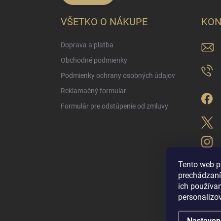
VŠETKO O NÁKUPE
KON
Doprava a platba
Obchodné podmienky
Podmienky ochrany osobných údajov
Reklamačný formular
Formulár pre odstúpenie od zmluvy
Tento web p
prechádzaní
ich použív
LUX PARFÉM NO
personalizo
Nastaven