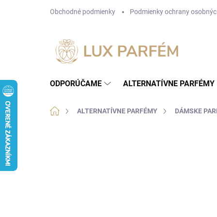
Prejsť
Obchodné podmienky
Podmienky ochrany osobnýc
na
obsah
ODPORÚČAME
ALTERNATÍVNE PARFÉMY
Domov
ALTERNATÍVNE PARFÉMY
DÁMSKE PA
2 hodnotenia
Podrobnosti hodnotenia
ZN