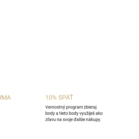
ámska vôňa inšpirovaná charakterom
Dolce &
. Spája šťavnatý citrón a zelené jablko s
m pižmovo-drevitým základom. Ideálna pre ženy,
rusovo-ovocné vône na teplé dni a každodenné
OPÝTAŤ SA
STRÁŽIŤ
RMA
10% SPÄŤ
Vernostný program zbieraj
body a tieto body využiješ ako
zľavu na svoje ďalšie nákupy.