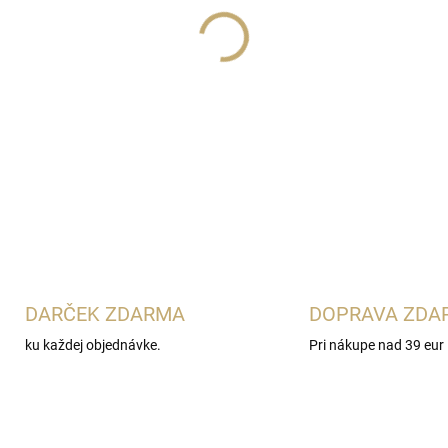
Lux Parfém 051
je svieža d
Gabbana Light Blue Intense
nechtíkom, jazmínom a čistý
ktoré obľubujú energické cit
nosenie.
DETAILNÉ INFORMÁCIE
DARČEK ZDARMA
DOPRAVA ZDA
ku každej objednávke.
Pri nákupe nad 39 eur