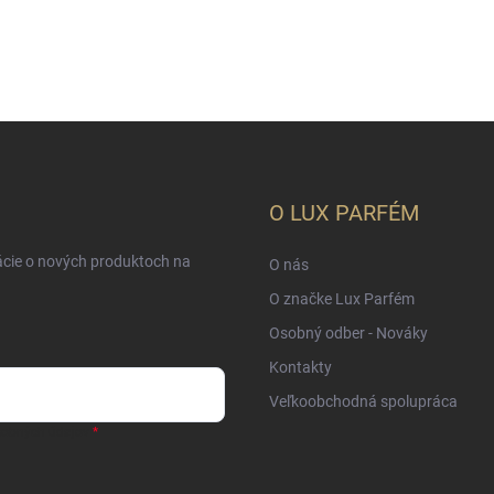
O LUX PARFÉM
ácie o nových produktoch na
O nás
O značke Lux Parfém
Osobný odber - Nováky
Kontakty
Veľkoobchodná spolupráca
sobných údajov