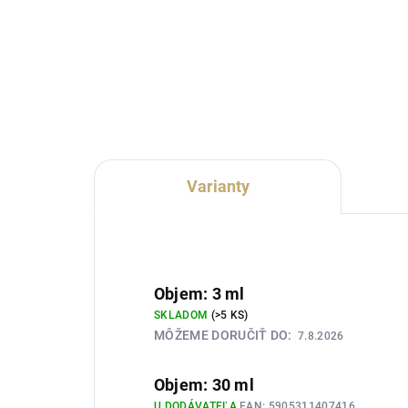
Lux Parfém 093 je zmyselná
Lux
dámska vôňa inšpirovaná
vôň
charakterom Hugo Boss The
Hug
Scent for Her. Spája šťavnatú
exo
broskyňu a jemnú fréziu s
man
orientálnym osmanthusom,
kore
praženým kakaom a...
zákl
Varianty
Objem: 3 ml
SKLADOM
(>5 KS)
MÔŽEME DORUČIŤ DO:
7.8.2026
Objem: 30 ml
U DODÁVATEĽA
EAN:
5905311407416