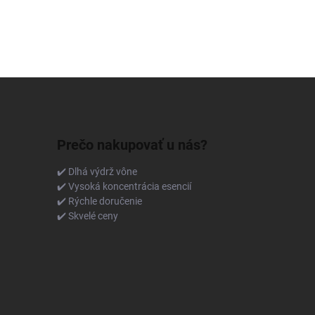
Prečo nakupovať u nás?
✔️ Dlhá výdrž vône
✔️ Vysoká koncentrácia esencií
✔️ Rýchle doručenie
✔️ Skvelé ceny