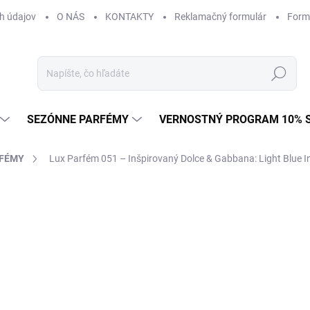
h údajov
O NÁS
KONTAKTY
Reklamačný formulár
Form
Hľadať
SEZÓNNE PARFÉMY
VERNOSTNÝ PROGRAM 10% 
RFÉMY
Lux Parfém 051 – Inšpirovaný Dolce & Gabbana: Light Blue I
AČKA:
DOLCE & GABBANA
od €1,49
od
€1
Jednotková
od €0,15 / 1 ml
cena:
Zvoľte variant