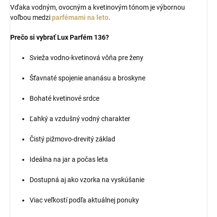
Vďaka vodným, ovocným a kvetinovým tónom je výbornou
voľbou medzi
parfémami na leto
.
Prečo si vybrať Lux Parfém 136?
Svieža vodno-kvetinová vôňa pre ženy
Šťavnaté spojenie ananásu a broskyne
Bohaté kvetinové srdce
Ľahký a vzdušný vodný charakter
Čistý pižmovo-drevitý základ
Ideálna na jar a počas leta
Dostupná aj ako vzorka na vyskúšanie
Viac veľkostí podľa aktuálnej ponuky