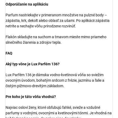
Odporúčanie na aplikáciu
Parfum nastriekajte v primeranom množstve na pulzné body –
zápästia, krk, dekolt alebo oblasť za ušami. Po aplikácii zápästia
netrite a nechajte vôňu prirodzene rozvinúť.
Flakón skladujte na suchom a tmavom mieste mimo priameho
slnečného žiarenia a zdrojov tepla.
FAQ
Aký typ vône je Lux Parfém 136?
Lux Parfém 136 je dámska vodno-kvetinová vôňa so sviežim
ovocným úvodom, bohatým srdcom z frézie, jazmínu a ľalie a
čistým pižmovo-drevitým základom.
Pre koho je táto vôňa vhodná?
Najviac osloví ženy, ktoré obľubujú ľahké, svieže a vzdušné
parfumy s vodnými, ovocnými a kvetinovými tónmi. Je vhodná na