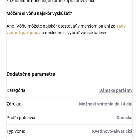
každodenné nosenie, do práce aj na dovolenku.
Môžem si vôňu najskôr vyskúšať?
Áno. Vôňu môžete najskôr otestovať v menšom balení zo
sady
vzoriek parfumov
a následne si vybrať väčšie balenie.
Dodatočné parametre
Kategória
:
Dámske parfémy
Záruka
:
Možnost vrátenia do 14 dní
Podľa pohlavia
:
Dámske
Typ vône
:
Kvetinovo-akvatická