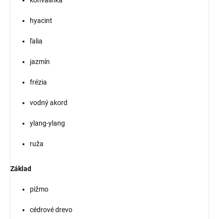
konvalinka
hyacint
ľalia
jazmín
frézia
vodný akord
ylang-ylang
ruža
Základ
pižmo
cédrové drevo