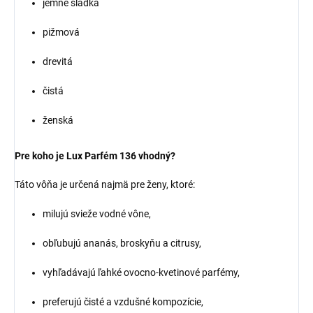
jemne sladká
pižmová
drevitá
čistá
ženská
Pre koho je Lux Parfém 136 vhodný?
Táto vôňa je určená najmä pre ženy, ktoré:
milujú svieže vodné vône,
obľubujú ananás, broskyňu a citrusy,
vyhľadávajú ľahké ovocno-kvetinové parfémy,
preferujú čisté a vzdušné kompozície,