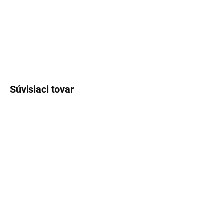
DETAILNÉ INFORMÁCIE
OPÝTAŤ SA
STRÁŽIŤ
Súvisiaci tovar
SKLADOM
SKLADOM
(>5 KS)
(>5 KS)
Lux Parfém 051 –
Lux Parfém 012 –