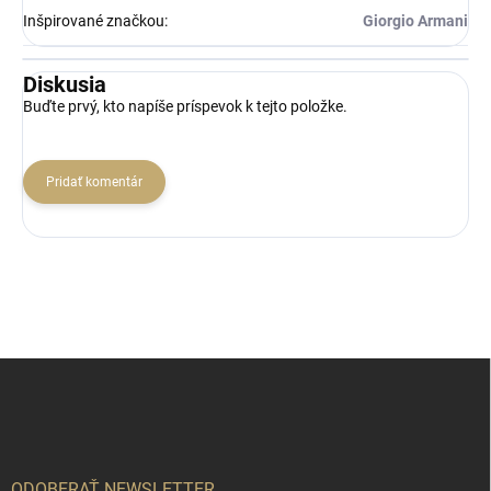
Inšpirované značkou
:
Giorgio Armani
Diskusia
Buďte prvý, kto napíše príspevok k tejto položke.
Pridať komentár
Z
á
p
ä
t
i
ODOBERAŤ NEWSLETTER