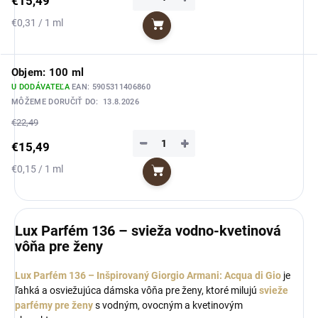
€15,49
Jednotková
€0,31 / 1 ml
Do košíka
cena:
Objem: 100 ml
U DODÁVATEĽA
EAN:
5905311406860
MÔŽEME DORUČIŤ DO:
13.8.2026
€22,49
−
+
€15,49
Jednotková
€0,15 / 1 ml
Do košíka
cena:
Lux Parfém 136 – svieža vodno-kvetinová
vôňa pre ženy
Lux Parfém 136 – Inšpirovaný Giorgio Armani: Acqua di Gio
je
ľahká a osviežujúca dámska vôňa pre ženy, ktoré milujú
svieže
parfémy pre ženy
s vodným, ovocným a kvetinovým