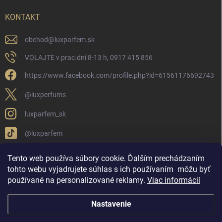
KONTAKT
obchod
@
luxparfem.sk
VOLAJTE v prac.dni 8-13 h, 0917 415 856
https://www.facebook.com/profile.php?id=61561176692743
@luxperfums
luxparfem_sk
@luxparfem
Tento web používa súbory cookie. Ďalším prechádzaním
tohto webu vyjadrujete súhlas s ich používaním
môžu byť
LUX PARFÉM NOVÁKY
Lux Parfém Skupina na FB
používané na personalizované reklamy
.
Viac informácií
Lux Parfum - Česká Republika
Lux Parfumok - Hungary
Nastavenie