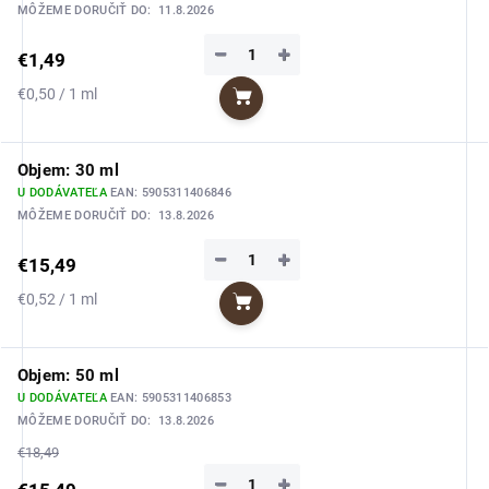
MÔŽEME DORUČIŤ DO:
11.8.2026
−
+
€1,49
Jednotková
€0,50 / 1 ml
Do košíka
cena:
Objem: 30 ml
U DODÁVATEĽA
EAN:
5905311406846
MÔŽEME DORUČIŤ DO:
13.8.2026
−
+
€15,49
Jednotková
€0,52 / 1 ml
Do košíka
cena:
Objem: 50 ml
U DODÁVATEĽA
EAN:
5905311406853
MÔŽEME DORUČIŤ DO:
13.8.2026
€18,49
−
+