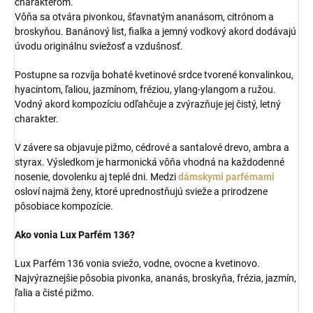
charakterom.
Vôňa sa otvára pivonkou, šťavnatým ananásom, citrónom a
broskyňou. Banánový list, fialka a jemný vodkový akord dodávajú
úvodu originálnu sviežosť a vzdušnosť.
Postupne sa rozvíja bohaté kvetinové srdce tvorené konvalinkou,
hyacintom, ľaliou, jazmínom, fréziou, ylang-ylangom a ružou.
Vodný akord kompozíciu odľahčuje a zvýrazňuje jej čistý, letný
charakter.
V závere sa objavuje pižmo, cédrové a santalové drevo, ambra a
styrax. Výsledkom je harmonická vôňa vhodná na každodenné
nosenie, dovolenku aj teplé dni. Medzi
dámskymi parfémami
osloví najmä ženy, ktoré uprednostňujú svieže a prirodzene
pôsobiace kompozície.
Ako vonia Lux Parfém 136?
Lux Parfém 136 vonia sviežo, vodne, ovocne a kvetinovo.
Najvýraznejšie pôsobia pivonka, ananás, broskyňa, frézia, jazmín,
ľalia a čisté pižmo.