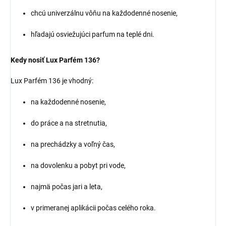
chcú univerzálnu vôňu na každodenné nosenie,
hľadajú osviežujúci parfum na teplé dni.
Kedy nosiť Lux Parfém 136?
Lux Parfém 136 je vhodný:
na každodenné nosenie,
do práce a na stretnutia,
na prechádzky a voľný čas,
na dovolenku a pobyt pri vode,
najmä počas jari a leta,
v primeranej aplikácii počas celého roka.