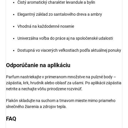
Čistý aromatický charakter levandule a bylín
Elegantný základ zo santalového dreva a ambry
Vhodná na každodenné nosenie
Univerzálna voľba do práce aj na spoločenské udalosti
Dostupná vo viacerých veľkostiach podľa aktuálnej ponuky
Odporúčanie na aplikáciu
Parfum nastriekajte v primeranom množstve na pulzné body –
zápästia, krk, hrudník alebo oblasť za ušami. Po aplikácii zápästia
netrite a nechajte vôňu prirodzene rozvinúť.
Flakón skladujte na suchom a tmavom mieste mimo priameho
slnečného žiarenia a zdrojov tepla.
FAQ