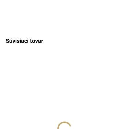
DETAILNÉ INFORMÁCIE
OPÝTAŤ SA
STRÁŽIŤ
Súvisiaci tovar
SKLADOM
(>5 KS)
SKLADOM
(>5 KS)
Lux Parfém 212 –
Lux Parfém 048 –
Inšpirovaný Calvin Klein:
Inšpirovaný Calvin Klein:
CK One (Unisex)