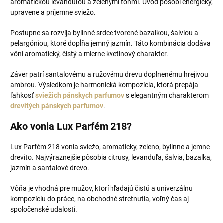
aromatickou levanduľou a zelenými tónmi. Úvod pôsobí energicky,
upravene a príjemne sviežo.
Postupne sa rozvíja bylinné srdce tvorené bazalkou, šalviou a
pelargóniou, ktoré dopĺňa jemný jazmín. Táto kombinácia dodáva
vôni aromatický, čistý a mierne kvetinový charakter.
Záver patrí santalovému a ružovému drevu doplnenému hrejivou
ambrou. Výsledkom je harmonická kompozícia, ktorá prepája
ľahkosť
sviežich pánskych parfumov
s elegantným charakterom
drevitých pánskych parfumov
.
Ako vonia Lux Parfém 218?
Lux Parfém 218 vonia sviežo, aromaticky, zeleno, bylinne a jemne
drevito. Najvýraznejšie pôsobia citrusy, levanduľa, šalvia, bazalka,
jazmín a santalové drevo.
Vôňa je vhodná pre mužov, ktorí hľadajú čistú a univerzálnu
kompozíciu do práce, na obchodné stretnutia, voľný čas aj
spoločenské udalosti.