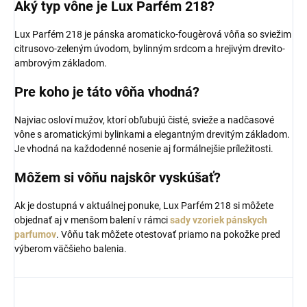
Aký typ vône je Lux Parfém 218?
Lux Parfém 218 je pánska aromaticko-fougèrová vôňa so sviežim
citrusovo-zeleným úvodom, bylinným srdcom a hrejivým drevito-
ambrovým základom.
Pre koho je táto vôňa vhodná?
Najviac osloví mužov, ktorí obľubujú čisté, svieže a nadčasové
vône s aromatickými bylinkami a elegantným drevitým základom.
Je vhodná na každodenné nosenie aj formálnejšie príležitosti.
Môžem si vôňu najskôr vyskúšať?
Ak je dostupná v aktuálnej ponuke, Lux Parfém 218 si môžete
objednať aj v menšom balení v rámci
sady vzoriek pánskych
parfumov
. Vôňu tak môžete otestovať priamo na pokožke pred
výberom väčšieho balenia.