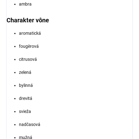
ambra
Charakter vône
aromatická
fougèrová
citrusová
zelená
bylinná
drevitá
svieža
nadčasová
mužná