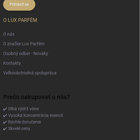
Prihlásiť sa
O LUX PARFÉM
O nás
O značke Lux Parfém
Osobný odber - Nováky
Kontakty
Veľkoobchodná spolupráca
Prečo nakupovať u nás?
✔️ Dlhá výdrž vône
✔️ Vysoká koncentrácia esencií
✔️ Rýchle doručenie
✔️ Skvelé ceny