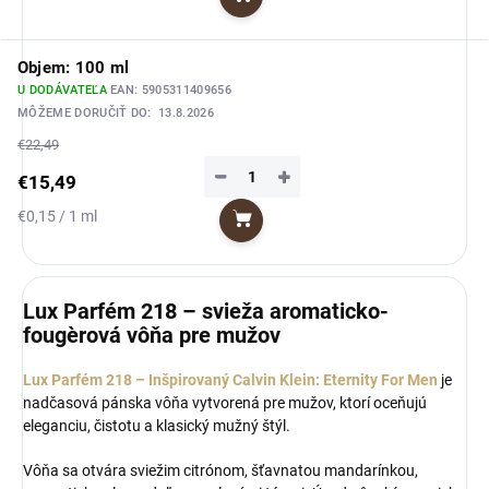
Do košíka
cena:
Objem: 100 ml
U DODÁVATEĽA
EAN:
5905311409656
MÔŽEME DORUČIŤ DO:
13.8.2026
€22,49
−
+
€15,49
Jednotková
€0,15 / 1 ml
Do košíka
cena:
Lux Parfém 218 – svieža aromaticko-
fougèrová vôňa pre mužov
Lux Parfém 218 – Inšpirovaný Calvin Klein: Eternity For Men
je
nadčasová pánska vôňa vytvorená pre mužov, ktorí oceňujú
eleganciu, čistotu a klasický mužný štýl.
Vôňa sa otvára sviežim citrónom, šťavnatou mandarínkou,