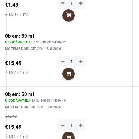
−
+
€1,49
Jednotková
€0,50 / 1 ml
Do košíka
cena:
Objem: 30 ml
U DODÁVATEĽA
EAN:
5905311409632
MÔŽEME DORUČIŤ DO:
13.8.2026
−
+
€15,49
Jednotková
€0,52 / 1 ml
Do košíka
cena:
Objem: 50 ml
U DODÁVATEĽA
EAN:
5905311409649
MÔŽEME DORUČIŤ DO:
13.8.2026
€18,49
−
+
€15,49
Jednotková
€0,31 / 1 ml