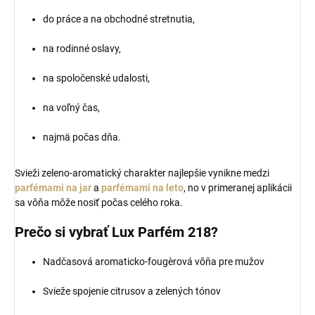
do práce a na obchodné stretnutia,
na rodinné oslavy,
na spoločenské udalosti,
na voľný čas,
najmä počas dňa.
Svieži zeleno-aromatický charakter najlepšie vynikne medzi
parfémami na jar
a
parfémami na leto
, no v primeranej aplikácii
sa vôňa môže nosiť počas celého roka.
Prečo si vybrať Lux Parfém 218?
Nadčasová aromaticko-fougèrová vôňa pre mužov
Svieže spojenie citrusov a zelených tónov