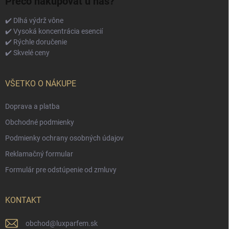
Prečo nakupovať u nás?
✔️ Dlhá výdrž vône
✔️ Vysoká koncentrácia esencií
✔️ Rýchle doručenie
✔️ Skvelé ceny
VŠETKO O NÁKUPE
Doprava a platba
Obchodné podmienky
Podmienky ochrany osobných údajov
Reklamačný formular
Formulár pre odstúpenie od zmluvy
KONTAKT
obchod
@
luxparfem.sk