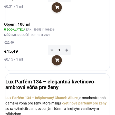
Jednotková
€0,31 / 1 ml
Do košíka
cena:
Objem: 100 ml
U DODÁVATEĽA
EAN:
5905311409236
MÔŽEME DORUČIŤ DO:
13.8.2026
€22,49
−
+
€15,49
Jednotková
€0,15 / 1 ml
Do košíka
cena:
Lux Parfém 134 – elegantná kvetinovo-
ambrová vôňa pre ženy
Lux Parfém 134 – Inšpirovaný Chanel: Allure
je mnohostranná
dámska vôňa pre ženy, ktoré milujú
kvetinové parfémy pre ženy
so sviežimi citrusmi, ovocnými tónmi a hrejivým vanilkovým
základom.