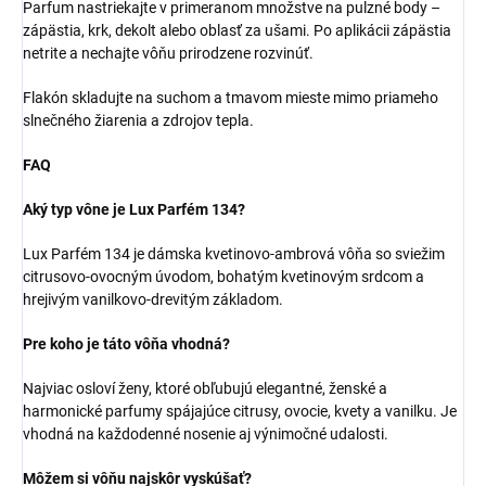
Parfum nastriekajte v primeranom množstve na pulzné body –
zápästia, krk, dekolt alebo oblasť za ušami. Po aplikácii zápästia
netrite a nechajte vôňu prirodzene rozvinúť.
Flakón skladujte na suchom a tmavom mieste mimo priameho
slnečného žiarenia a zdrojov tepla.
FAQ
Aký typ vône je Lux Parfém 134?
Lux Parfém 134 je dámska kvetinovo-ambrová vôňa so sviežim
citrusovo-ovocným úvodom, bohatým kvetinovým srdcom a
hrejivým vanilkovo-drevitým základom.
Pre koho je táto vôňa vhodná?
Najviac osloví ženy, ktoré obľubujú elegantné, ženské a
harmonické parfumy spájajúce citrusy, ovocie, kvety a vanilku. Je
vhodná na každodenné nosenie aj výnimočné udalosti.
Môžem si vôňu najskôr vyskúšať?