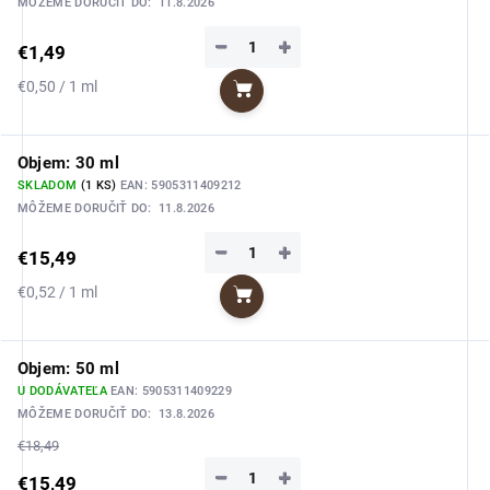
MÔŽEME DORUČIŤ DO:
11.8.2026
−
+
€1,49
Jednotková
€0,50 / 1 ml
Do košíka
cena:
Objem: 30 ml
SKLADOM
(1 KS)
EAN:
5905311409212
MÔŽEME DORUČIŤ DO:
11.8.2026
−
+
€15,49
Jednotková
€0,52 / 1 ml
Do košíka
cena:
Objem: 50 ml
U DODÁVATEĽA
EAN:
5905311409229
MÔŽEME DORUČIŤ DO:
13.8.2026
€18,49
−
+
€15,49