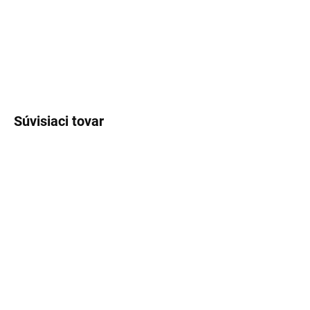
DETAILNÉ INFORMÁCIE
OPÝTAŤ SA
STRÁŽIŤ
Súvisiaci tovar
SKLADOM
SKLADOM
(>5 KS)
(>5 KS)
Lux Parfém 089 –
Lux Parfém 169 –
Inšpirovaný Calvin Klein:
Inšpirovaný Lancôme: