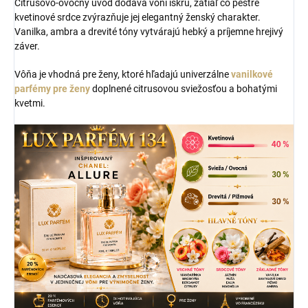
Citrusovo-ovocný úvod dodáva vôni iskru, zatiaľ čo pestré
kvetinové srdce zvýrazňuje jej elegantný ženský charakter.
Vanilka, ambra a drevité tóny vytvárajú hebký a príjemne hrejivý
záver.
Vôňa je vhodná pre ženy, ktoré hľadajú univerzálne
vanilkové
parfémy pre ženy
doplnené citrusovou sviežosťou a bohatými
kvetmi.