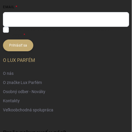
EMAIL
Vložením e-mailu súhlasíte s
podmienkami ochrany osobných
údajov
Prihlásiť sa
O LUX PARFÉM
O nás
O značke Lux Parfém
Osobný odber - Nováky
Kontakty
Veľkoobchodná spolupráca