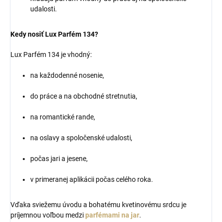
udalosti.
Kedy nosiť Lux Parfém 134?
Lux Parfém 134 je vhodný:
na každodenné nosenie,
do práce a na obchodné stretnutia,
na romantické rande,
na oslavy a spoločenské udalosti,
počas jari a jesene,
v primeranej aplikácii počas celého roka.
Vďaka sviežemu úvodu a bohatému kvetinovému srdcu je
príjemnou voľbou medzi
parfémami na jar
.