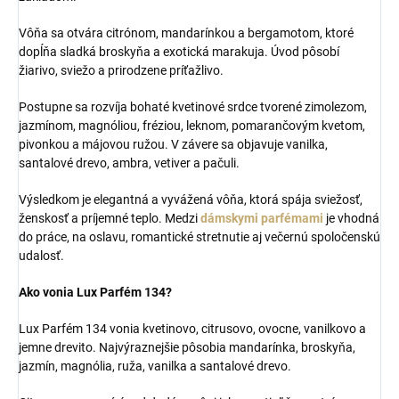
Vôňa sa otvára citrónom, mandarínkou a bergamotom, ktoré
dopĺňa sladká broskyňa a exotická marakuja. Úvod pôsobí
žiarivo, sviežo a prirodzene príťažlivo.
Postupne sa rozvíja bohaté kvetinové srdce tvorené zimolezom,
jazmínom, magnóliou, fréziou, lek­nom, pomarančovým kvetom,
pivonkou a májovou ružou. V závere sa objavuje vanilka,
santalové drevo, ambra, vetiver a pačuli.
Výsledkom je elegantná a vyvážená vôňa, ktorá spája sviežosť,
ženskosť a príjemné teplo. Medzi
dámskymi parfémami
je vhodná
do práce, na oslavu, romantické stretnutie aj večernú spoločenskú
udalosť.
Ako vonia Lux Parfém 134?
Lux Parfém 134 vonia kvetinovo, citrusovo, ovocne, vanilkovo a
jemne drevito. Najvýraznejšie pôsobia mandarínka, broskyňa,
jazmín, magnólia, ruža, vanilka a santalové drevo.