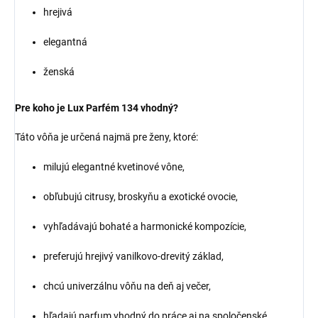
hrejivá
elegantná
ženská
Pre koho je Lux Parfém 134 vhodný?
Táto vôňa je určená najmä pre ženy, ktoré:
milujú elegantné kvetinové vône,
obľubujú citrusy, broskyňu a exotické ovocie,
vyhľadávajú bohaté a harmonické kompozície,
preferujú hrejivý vanilkovo-drevitý základ,
chcú univerzálnu vôňu na deň aj večer,
hľadajú parfum vhodný do práce aj na spoločenské