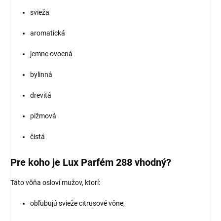
svieža
aromatická
jemne ovocná
bylinná
drevitá
pižmová
čistá
Pre koho je Lux Parfém 288 vhodný?
Táto vôňa osloví mužov, ktorí:
obľubujú svieže citrusové vône,