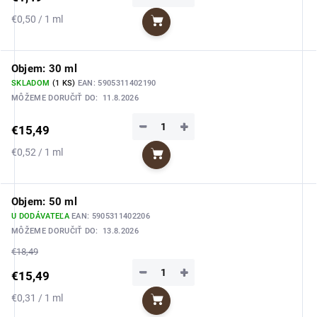
Jednotková
€0,50 / 1 ml
Do košíka
cena:
Objem: 30 ml
SKLADOM
(1 KS)
EAN:
5905311402190
MÔŽEME DORUČIŤ DO:
11.8.2026
−
+
€15,49
Jednotková
€0,52 / 1 ml
Do košíka
cena:
Objem: 50 ml
U DODÁVATEĽA
EAN:
5905311402206
MÔŽEME DORUČIŤ DO:
13.8.2026
€18,49
−
+
€15,49
Jednotková
€0,31 / 1 ml
Do košíka
cena: