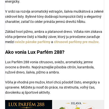
energicky.
V srdci sa rozvíja aromatický estragón, šalvia muškátová a zelené
cédrové listy. Bylinné tóny dodávajú kompozícii čistý a elegantný
charakter, zatiaľ čo céder prináša jemnú drevitú hĺbku.
Základ tvorí pižmo, ambra a platanové drevo. Vďaka nim získava
vôňa príjemne čistý a hladký záver, ktorý ju prirodzene zaraďuje
medzi
svieže pánske parfémy
a
citrusové parfémy pre mužov
.
Ako vonia Lux Parfém 288?
Lux Parfém 288 vonia citrusovo, sviežo, aromaticky, jemne
ovocne a drevito. Najvýraznejšie pôsobia citrón, karambola,
ružové drevo, šalvia, pižmo a ambra.
Vôňa je vhodná pre mužov, ktorí chcú pôsobiť čisto, energicky a
upravene. Môžete ju nosiť do práce, na stretnutia, voľný čas,
dovolenku aj športové aktivity.