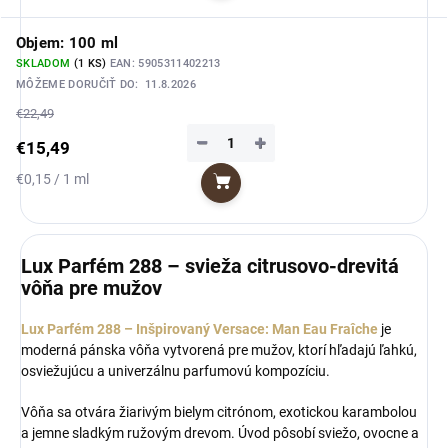
Objem: 100 ml
SKLADOM
(1 KS)
EAN:
5905311402213
MÔŽEME DORUČIŤ DO:
11.8.2026
€22,49
−
+
€15,49
Jednotková
€0,15 / 1 ml
Do košíka
cena:
Lux Parfém 288 – svieža citrusovo-drevitá
vôňa pre mužov
Lux Parfém 288 – Inšpirovaný Versace: Man Eau Fraîche
je
moderná pánska vôňa vytvorená pre mužov, ktorí hľadajú ľahkú,
osviežujúcu a univerzálnu parfumovú kompozíciu.
Vôňa sa otvára žiarivým bielym citrónom, exotickou karambolou
a jemne sladkým ružovým drevom. Úvod pôsobí sviežo, ovocne a