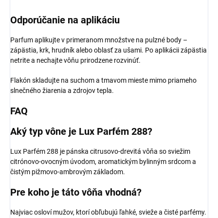
Odporúčanie na aplikáciu
Parfum aplikujte v primeranom množstve na pulzné body –
zápästia, krk, hrudník alebo oblasť za ušami. Po aplikácii zápästia
netrite a nechajte vôňu prirodzene rozvinúť.
Flakón skladujte na suchom a tmavom mieste mimo priameho
slnečného žiarenia a zdrojov tepla.
FAQ
Aký typ vône je Lux Parfém 288?
Lux Parfém 288 je pánska citrusovo-drevitá vôňa so sviežim
citrónovo-ovocným úvodom, aromatickým bylinným srdcom a
čistým pižmovo-ambrovým základom.
Pre koho je táto vôňa vhodná?
Najviac osloví mužov, ktorí obľubujú ľahké, svieže a čisté parfémy.