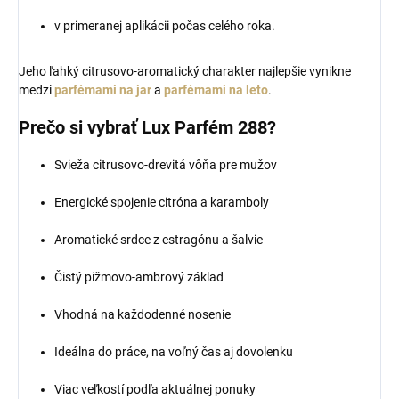
v primeranej aplikácii počas celého roka.
Jeho ľahký citrusovo-aromatický charakter najlepšie vynikne
medzi
parfémami na jar
a
parfémami na leto
.
Prečo si vybrať Lux Parfém 288?
Svieža citrusovo-drevitá vôňa pre mužov
Energické spojenie citróna a karamboly
Aromatické srdce z estragónu a šalvie
Čistý pižmovo-ambrový základ
Vhodná na každodenné nosenie
Ideálna do práce, na voľný čas aj dovolenku
Viac veľkostí podľa aktuálnej ponuky