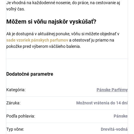
Je vhodná na každodenné nosenie, do práce, na cestovanie aj
voľný čas.
Môžem si vôňu najskôr vyskúšať?
Ak je dostupná v aktuálnej ponuke, vôňu si môžete objednať v
sade vzoriek pánskych parfumov
a otestovať ju priamo na
pokožke pred výberom väčšieho balenia.
Dodatočné parametre
Kategória
:
Pánske Parfémy
Záruka
:
Možnost vrátenia do 14 dní
Podľa pohlavia
:
Pánske
Typ vône
:
Drevitá-vodná