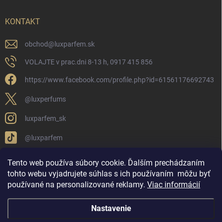
KONTAKT
obchod
@
luxparfem.sk
VOLAJTE v prac.dni 8-13 h, 0917 415 856
https://www.facebook.com/profile.php?id=61561176692743
@luxperfums
luxparfem_sk
@luxparfem
Tento web používa súbory cookie. Ďalším prechádzaním
tohto webu vyjadrujete súhlas s ich používaním
môžu byť
LUX PARFÉM NOVÁKY
Lux Parfém Skupina na FB
používané na personalizované reklamy
.
Viac informácií
Lux Parfum - Česká Republika
Lux Parfumok - Hungary
Nastavenie