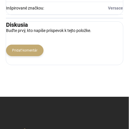
Inšpirované značkou
:
Versace
Diskusia
Buďte prvý, kto napíše príspevok k tejto položke.
Pridať komentár
Z
á
p
ä
t