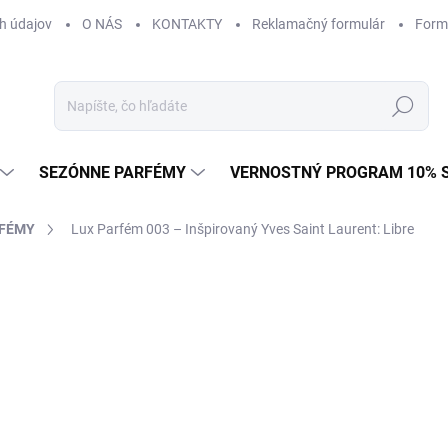
h údajov
O NÁS
KONTAKTY
Reklamačný formulár
Form
Hľadať
SEZÓNNE PARFÉMY
VERNOSTNÝ PROGRAM 10% 
RFÉMY
Lux Parfém 003 – Inšpirovaný Yves Saint Laurent: Libre
ČKA:
YVES SAINT LAURENT
od €1,49
od
€1
Jednotková
od €0,15 / 1 ml
cena:
Zvoľte variant