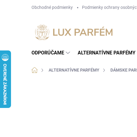
Prejsť
Obchodné podmienky
Podmienky ochrany osobnýc
na
obsah
ODPORÚČAME
ALTERNATÍVNE PARFÉMY
Domov
ALTERNATÍVNE PARFÉMY
DÁMSKE PA
5 hodnotení
Podrobnosti hodnotenia
ZNA
NÁŠ TIP