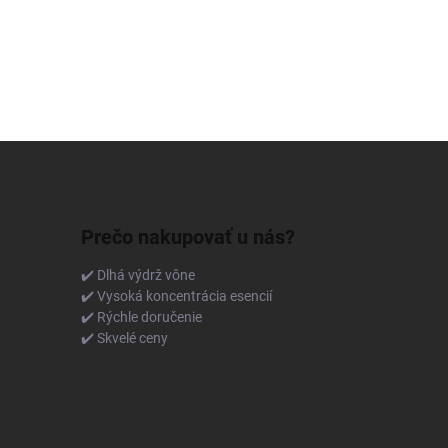
Prečo nakupovať u nás?
✔️ Dlhá výdrž vône
✔️ Vysoká koncentrácia esencií
✔️ Rýchle doručenie
✔️ Skvelé ceny