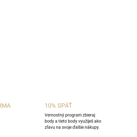
á kvetinovo-aromatická dámska vôňa inšpirovaná
ent Libre
. Spája sviežu levanduľu, mandarínku a
ým kvetom, jazmínom a hrejivou vanilkou. Je
bujú moderné vône na každý deň aj večerné
OPÝTAŤ SA
STRÁŽIŤ
RMA
10% SPÄŤ
Vernostný program zbieraj
body a tieto body využiješ ako
zľavu na svoje ďalšie nákupy.