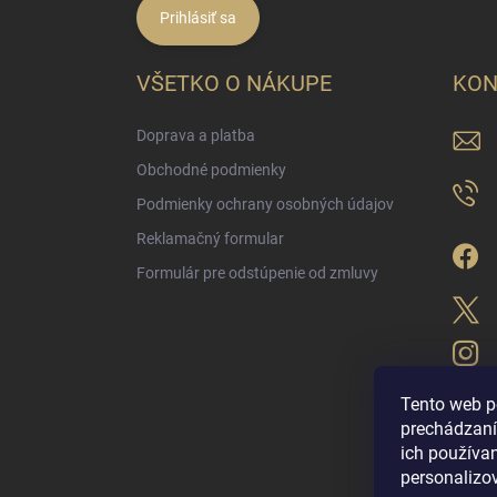
Prihlásiť sa
VŠETKO O NÁKUPE
KON
Doprava a platba
Obchodné podmienky
Podmienky ochrany osobných údajov
Reklamačný formular
Formulár pre odstúpenie od zmluvy
Tento web p
prechádzaní
ich použív
LUX PARFÉM NO
personalizo