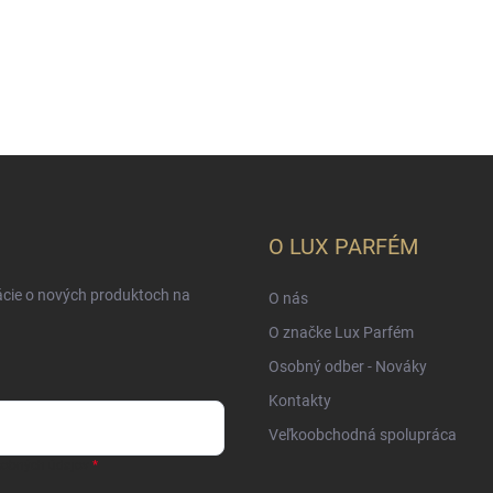
O LUX PARFÉM
ácie o nových produktoch na
O nás
O značke Lux Parfém
Osobný odber - Nováky
Kontakty
Veľkoobchodná spolupráca
sobných údajov