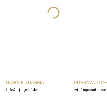
Lux Parfém 003
je elegantn
charakterom
Yves Saint Laur
čierne ríbezle s pomarančov
vhodná pre ženy, ktoré obľu
príležitosti.
DETAILNÉ INFORMÁCIE
DARČEK ZDARMA
DOPRAVA ZDA
ku každej objednávke.
Pri nákupe nad 39 eur