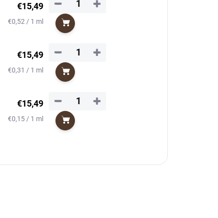
−
+
€15,49
Jednotková
€0,52 / 1 ml
Do košíka
cena:
−
+
€15,49
Jednotková
€0,31 / 1 ml
Do košíka
cena:
−
+
€15,49
Jednotková
€0,15 / 1 ml
Do košíka
cena: