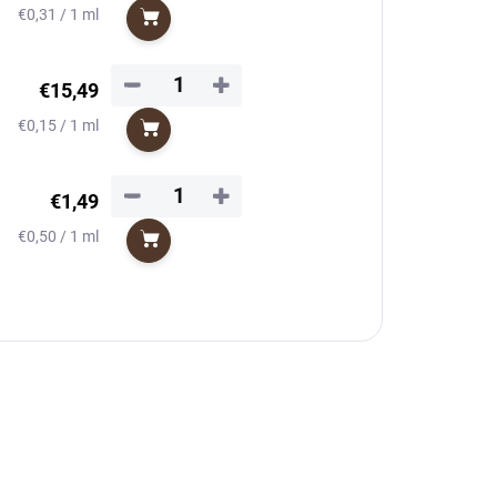
Jednotková
€0,31 / 1 ml
Do košíka
cena:
−
+
€15,49
Jednotková
€0,15 / 1 ml
Do košíka
cena:
−
+
€1,49
Jednotková
€0,50 / 1 ml
Do košíka
cena: