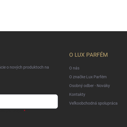
O LUX PARFÉM
ácie o nových produktoch na
O nás
O značke Lux Parfém
Osobný odber - Nováky
Kontakty
Veľkoobchodná spolupráca
sobných údajov