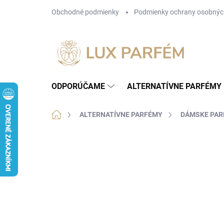
Prejsť
Obchodné podmienky
Podmienky ochrany osobnýc
na
obsah
ODPORÚČAME
ALTERNATÍVNE PARFÉMY
Domov
ALTERNATÍVNE PARFÉMY
DÁMSKE PA
3 hodnotenia
Podrobnosti hodnotenia
ZN