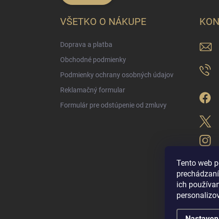
VŠETKO O NÁKUPE
KON
Doprava a platba
Obchodné podmienky
Podmienky ochrany osobných údajov
Reklamačný formular
Formulár pre odstúpenie od zmluvy
Tento web p
prechádzaní
ich použív
LUX PARFÉM NO
personalizo
Nastaven