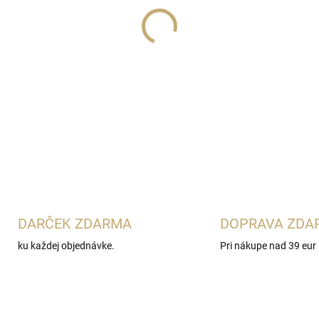
Lux Parfém 111
je svieža d
Euphoria Blossom
. Spája šť
lotosom, ružovou pivonkou
pre ženy, ktoré obľubujú ľa
nosenie.
DETAILNÉ INFORMÁCIE
DARČEK ZDARMA
DOPRAVA ZDA
ku každej objednávke.
Pri nákupe nad 39 eur