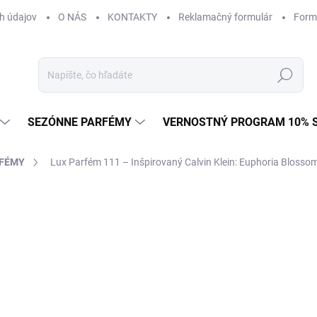
h údajov
O NÁS
KONTAKTY
Reklamačný formulár
Form
Hľadať
SEZÓNNE PARFÉMY
VERNOSTNÝ PROGRAM 10% 
RFÉMY
Lux Parfém 111 – Inšpirovaný Calvin Klein: Euphoria Blosso
AČKA:
CALVIN KLEIN
od €1,49
od
€1
Jednotková
od €0,15 / 1 ml
cena:
Zvoľte variant