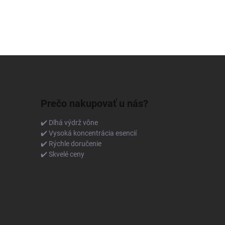
Prečo nakupovať u nás?
✔️ Dlhá výdrž vône
✔️ Vysoká koncentrácia esencií
✔️ Rýchle doručenie
✔️ Skvelé ceny