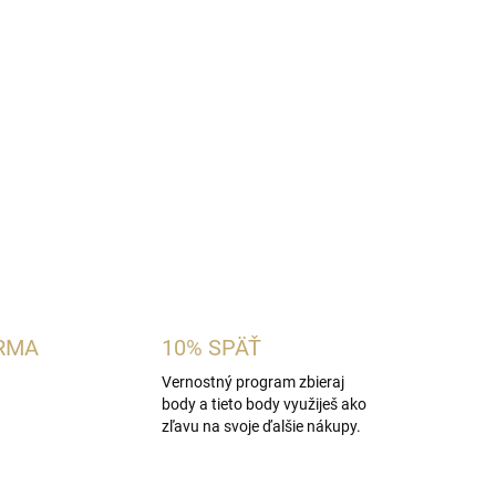
ámska vôňa inšpirovaná charakterom
Calvin Klein
avnaté granátové jablko a kumkvat s orchideou,
 a jemným pižmovo-ambrovým základom. Ideálna
hké ovocno-kvetinové vône na každodenné
OPÝTAŤ SA
STRÁŽIŤ
RMA
10% SPÄŤ
Vernostný program zbieraj
body a tieto body využiješ ako
zľavu na svoje ďalšie nákupy.