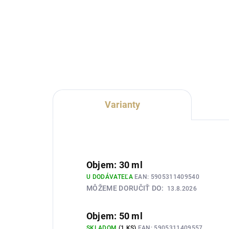
Lux
Lux Parfém 143 je hrejivá dámska
vôň
vôňa inšpirovaná charakterom
Dol
Dior Dolce Vita. Spája šťavnatú
svie
broskyňu, bergamot a grapefruit
bie
s kardamómom, škoricou,
vodn
marhuľou a magnóliou....
Varianty
Objem: 30 ml
U DODÁVATEĽA
EAN:
5905311409540
MÔŽEME DORUČIŤ DO:
13.8.2026
Objem: 50 ml
SKLADOM
(1 KS)
EAN:
5905311409557