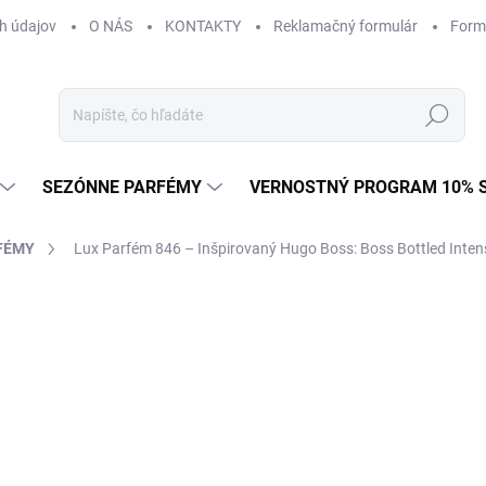
h údajov
O NÁS
KONTAKTY
Reklamačný formulár
Form
Hľadať
SEZÓNNE PARFÉMY
VERNOSTNÝ PROGRAM 10% 
FÉMY
Lux Parfém 846 – Inšpirovaný Hugo Boss: Boss Bottled Inten
AČKA:
HUGO BOSS
od €1,49
od
€1
Jednotková
od €0,15 / 1 ml
cena:
Zvoľte variant