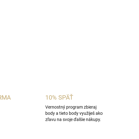
vocno-korenistá pánska vôňa inšpirovaná
 Bottled Intense
. Spája šťavnaté jablko a
u škoricou, klinčekom a pelargóniou. Vanilka,
ytvárajú elegantný základ vhodný na každý deň aj
OPÝTAŤ SA
STRÁŽIŤ
RMA
10% SPÄŤ
Vernostný program zbieraj
body a tieto body využiješ ako
zľavu na svoje ďalšie nákupy.