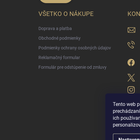
VŠETKO O NÁKUPE
KON
Doprava a platba
Obchodné podmienky
Podmienky ochrany osobných údajov
Reklamačný formular
Formulár pre odstúpenie od zmluvy
Tento web p
prechádzaní
ich použív
LUX PARFÉM NO
personalizo
Nastaven