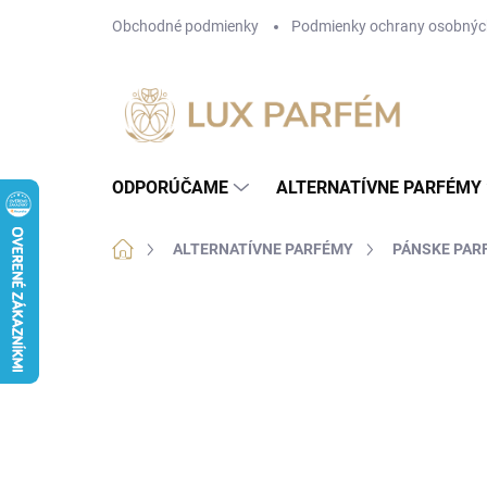
Prejsť
Obchodné podmienky
Podmienky ochrany osobnýc
na
obsah
ODPORÚČAME
ALTERNATÍVNE PARFÉMY
Domov
ALTERNATÍVNE PARFÉMY
PÁNSKE PAR
1 hodnotenie
Podrobnosti hodnotenia
ZN