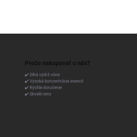
Prečo nakupovať u nás?
✔️ Dlhá výdrž vône
✔️ Vysoká koncentrácia esencií
✔️ Rýchle doručenie
✔️ Skvelé ceny