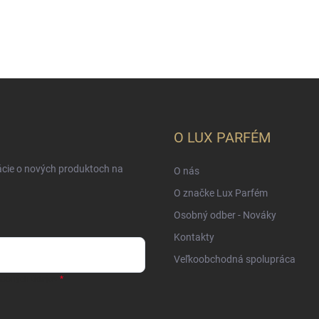
O LUX PARFÉM
ácie o nových produktoch na
O nás
O značke Lux Parfém
Osobný odber - Nováky
Kontakty
Veľkoobchodná spolupráca
sobných údajov