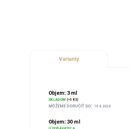
Lux Parfém 063 je zmyselná
Lux
dámska vôňa inšpirovaná
dám
charakterom Givenchy L’Interdit.
cha
Spája svieži bergamot a šťavnatú
Goo
hrušku s pomarančovým kvetom,
káv
jazmínom, tuberózou a hrejivým...
jaz
tonk
Varianty
Objem: 3 ml
SKLADOM
(>5 KS)
MÔŽEME DORUČIŤ DO:
10.8.2026
Objem: 30 ml
U DODÁVATEĽA