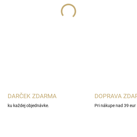
Lux Parfém 846
je hrejivá o
charakterom
Hugo Boss Boss
citrusovú sviežosť s výrazno
santalové a cédrové drevo v
večer.
DETAILNÉ INFORMÁCIE
DARČEK ZDARMA
DOPRAVA ZDA
ku každej objednávke.
Pri nákupe nad 39 eur