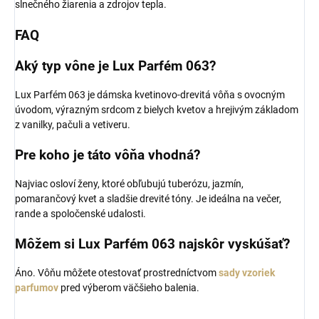
slnečného žiarenia a zdrojov tepla.
FAQ
Aký typ vône je Lux Parfém 063?
Lux Parfém 063 je dámska kvetinovo-drevitá vôňa s ovocným
úvodom, výrazným srdcom z bielych kvetov a hrejivým základom
z vanilky, pačuli a vetiveru.
Pre koho je táto vôňa vhodná?
Najviac osloví ženy, ktoré obľubujú tuberózu, jazmín,
pomarančový kvet a sladšie drevité tóny. Je ideálna na večer,
rande a spoločenské udalosti.
Môžem si Lux Parfém 063 najskôr vyskúšať?
Áno. Vôňu môžete otestovať prostredníctvom
sady vzoriek
parfumov
pred výberom väčšieho balenia.