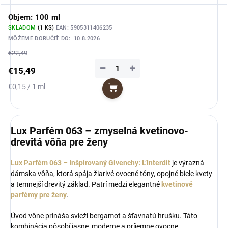
Objem: 100 ml
SKLADOM
(1 KS)
EAN:
5905311406235
MÔŽEME DORUČIŤ DO:
10.8.2026
€22,49
−
+
€15,49
Jednotková
€0,15 / 1 ml
Do košíka
cena:
Lux Parfém 063 – zmyselná kvetinovo-
drevitá vôňa pre ženy
Lux Parfém 063 – Inšpirovaný Givenchy: L’Interdit
je výrazná
dámska vôňa, ktorá spája žiarivé ovocné tóny, opojné biele kvety
a temnejší drevitý základ. Patrí medzi elegantné
kvetinové
parfémy pre ženy
.
Úvod vône prináša svieži bergamot a šťavnatú hrušku. Táto
kombinácia pôsobí jasne, moderne a príjemne ovocne.