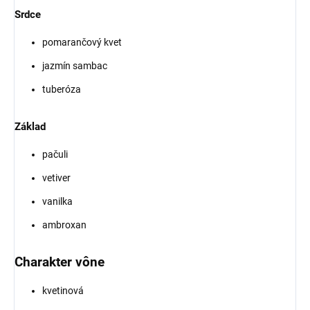
Srdce
pomarančový kvet
jazmín sambac
tuberóza
Základ
pačuli
vetiver
vanilka
ambroxan
Charakter vône
kvetinová