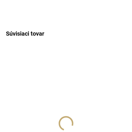
OPÝTAŤ SA
STRÁŽIŤ
Súvisiaci tovar
SKLADOM
(>5 KS)
SKLADOM
(>5 KS)
Lux Parfém 085 –
Lux Parfém 101 –
Inšpirovaný Elizabeth
Inšpirovaný Chanel: No.
Arden: Green Tea
5
€1,49
od