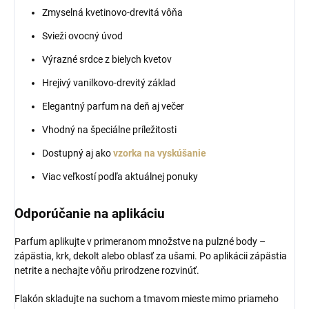
Zmyselná kvetinovo-drevitá vôňa
Svieži ovocný úvod
Výrazné srdce z bielych kvetov
Hrejivý vanilkovo-drevitý základ
Elegantný parfum na deň aj večer
Vhodný na špeciálne príležitosti
Dostupný aj ako
vzorka na vyskúšanie
Viac veľkostí podľa aktuálnej ponuky
Odporúčanie na aplikáciu
Parfum aplikujte v primeranom množstve na pulzné body –
zápästia, krk, dekolt alebo oblasť za ušami. Po aplikácii zápästia
netrite a nechajte vôňu prirodzene rozvinúť.
Flakón skladujte na suchom a tmavom mieste mimo priameho