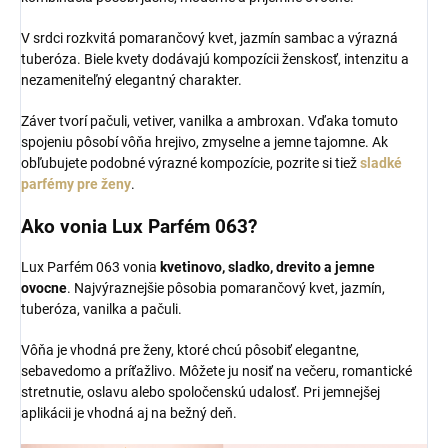
V srdci rozkvitá pomarančový kvet, jazmín sambac a výrazná
tuberóza. Biele kvety dodávajú kompozícii ženskosť, intenzitu a
nezameniteľný elegantný charakter.
Záver tvorí pačuli, vetiver, vanilka a ambroxan. Vďaka tomuto
spojeniu pôsobí vôňa hrejivo, zmyselne a jemne tajomne. Ak
obľubujete podobné výrazné kompozície, pozrite si tiež
sladké
parfémy pre ženy
.
Ako vonia Lux Parfém 063?
Lux Parfém 063 vonia
kvetinovo, sladko, drevito a jemne
ovocne
. Najvýraznejšie pôsobia pomarančový kvet, jazmín,
tuberóza, vanilka a pačuli.
Vôňa je vhodná pre ženy, ktoré chcú pôsobiť elegantne,
sebavedomo a príťažlivo. Môžete ju nosiť na večeru, romantické
stretnutie, oslavu alebo spoločenskú udalosť. Pri jemnejšej
aplikácii je vhodná aj na bežný deň.