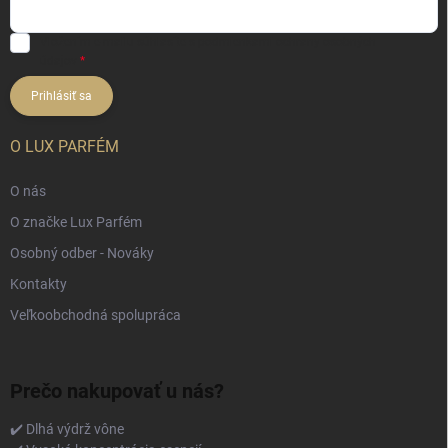
Vložením e-mailu súhlasíte s
podmienkami ochrany osobných
údajov
Prihlásiť sa
O LUX PARFÉM
O nás
O značke Lux Parfém
Osobný odber - Nováky
Kontakty
Veľkoobchodná spolupráca
Prečo nakupovať u nás?
✔️ Dlhá výdrž vône