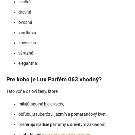
sladká
drevitá
ovocná
vanilková
zmyselná
výrazná
elegantná
Pre koho je Lux Parfém 063 vhodný?
Táto vôňa osloví ženy, ktoré:
milujú opojné biele kvety,
obľubujú tuberózu, jazmín a pomarančový kvet,
preferujú sladšie parfumy s drevitým základom,
vyhľadávajú
výrazné dámske parfémy
,