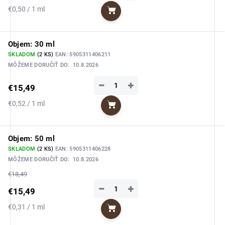
Jednotková
€0,50 / 1 ml
Do košíka
cena:
Objem: 30 ml
SKLADOM
(2 KS)
EAN:
5905311406211
MÔŽEME DORUČIŤ DO:
10.8.2026
−
+
€15,49
Jednotková
€0,52 / 1 ml
Do košíka
cena:
Objem: 50 ml
SKLADOM
(2 KS)
EAN:
5905311406228
MÔŽEME DORUČIŤ DO:
10.8.2026
€18,49
−
+
€15,49
Jednotková
€0,31 / 1 ml
Do košíka
cena: