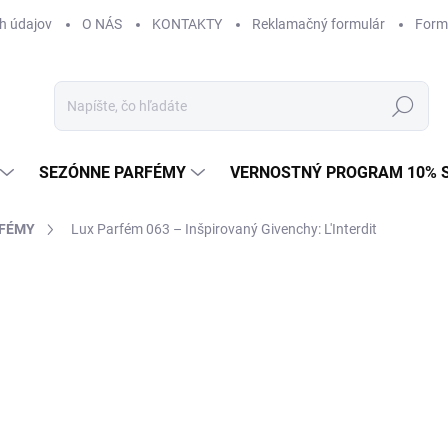
h údajov
O NÁS
KONTAKTY
Reklamačný formulár
Form
Hľadať
SEZÓNNE PARFÉMY
VERNOSTNÝ PROGRAM 10% 
RFÉMY
Lux Parfém 063 – Inšpirovaný Givenchy: L'Interdit
AČKA:
GIVENCHY
od €1,49
od
€1
Jednotková
od €0,15 / 1 ml
cena:
Zvoľte variant