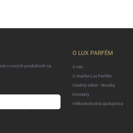
O LUX PARFÉM
ácie o nových produktoch na
O nás
O značke Lux Parfém
Osobný odber - Nováky
Kontakty
Veľkoobchodná spolupráca
sobných údajov