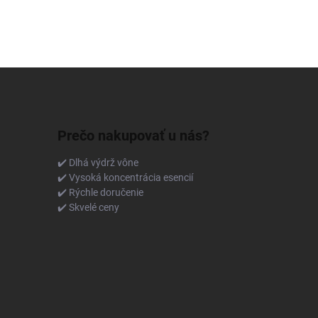
Prečo nakupovať u nás?
✔️ Dlhá výdrž vône
✔️ Vysoká koncentrácia esencií
✔️ Rýchle doručenie
✔️ Skvelé ceny