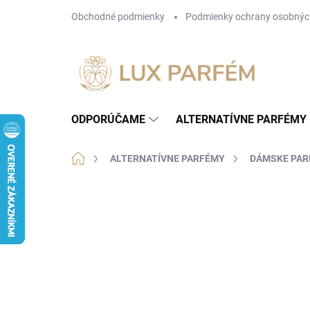
Prejsť
Obchodné podmienky
Podmienky ochrany osobnýc
na
obsah
ODPORÚČAME
ALTERNATÍVNE PARFÉMY
Domov
ALTERNATÍVNE PARFÉMY
DÁMSKE PA
2 hodnotenia
Podrobnosti hodnotenia
ZN