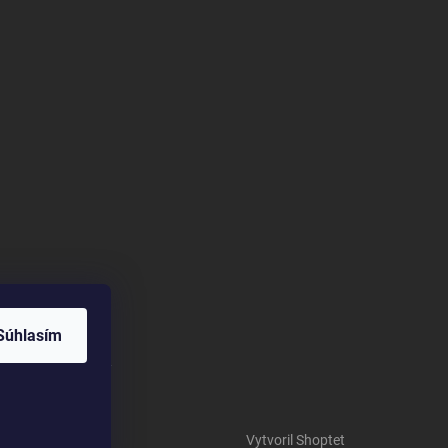
Súhlasím
arfumok - Hungary
Vytvoril Shoptet