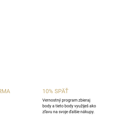
 dámska vôňa inšpirovaná charakterom
ieži bergamot a šťavnatú hrušku s
nom, tuberózou a hrejivým základom z vanilky,
 ženy, ktoré milujú výrazné biele kvety a
e.
OPÝTAŤ SA
STRÁŽIŤ
RMA
10% SPÄŤ
Vernostný program zbieraj
body a tieto body využiješ ako
zľavu na svoje ďalšie nákupy.