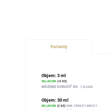
Lux
dámska vôňa inšpirovaná
dám
charakterom Chanel No. 5. Spája
cha
iskrivé aldehydy a svieže citrusy s
Gree
ružou, jazmínom, kosatcom a
ber
hrejivým základom zo...
zel
jem
Varianty
Objem: 3 ml
SKLADOM
(>5 KS)
MÔŽEME DORUČIŤ DO:
7.8.2026
Objem: 30 ml
SKLADOM
(2 KS)
EAN:
5905311406211