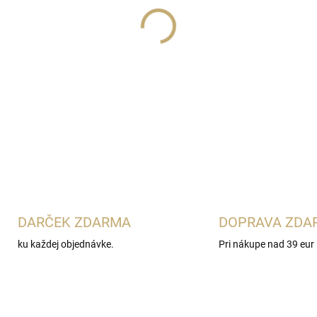
Lux Parfém 063
je zmyselná
Givenchy L’Interdit. Spája sv
pomarančovým kvetom, jazmí
pačuli a vetiveru. Ideálna pre
elegantné sladko-drevité vôn
DETAILNÉ INFORMÁCIE
DARČEK ZDARMA
DOPRAVA ZDA
ku každej objednávke.
Pri nákupe nad 39 eur