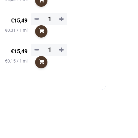
Do košíka
cena:
−
+
€15,49
Jednotková
€0,31 / 1 ml
Do košíka
cena:
−
+
€15,49
Jednotková
€0,15 / 1 ml
Do košíka
cena: