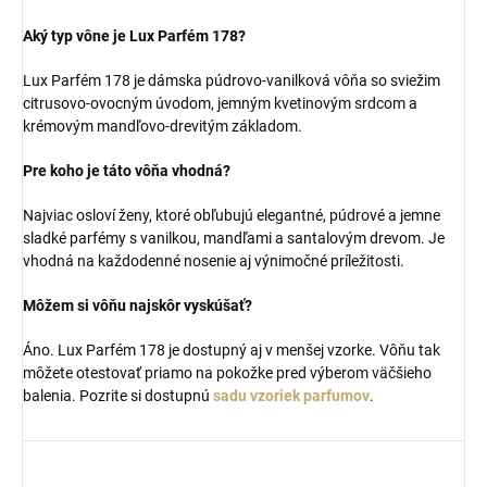
Aký typ vône je Lux Parfém 178?
Lux Parfém 178 je dámska púdrovo-vanilková vôňa so sviežim
citrusovo-ovocným úvodom, jemným kvetinovým srdcom a
krémovým mandľovo-drevitým základom.
Pre koho je táto vôňa vhodná?
Najviac osloví ženy, ktoré obľubujú elegantné, púdrové a jemne
sladké parfémy s vanilkou, mandľami a santalovým drevom. Je
vhodná na každodenné nosenie aj výnimočné príležitosti.
Môžem si vôňu najskôr vyskúšať?
Áno. Lux Parfém 178 je dostupný aj v menšej vzorke. Vôňu tak
môžete otestovať priamo na pokožke pred výberom väčšieho
balenia. Pozrite si dostupnú
sadu vzoriek parfumov
.