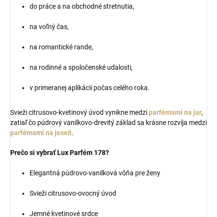
do práce a na obchodné stretnutia,
na voľný čas,
na romantické rande,
na rodinné a spoločenské udalosti,
v primeranej aplikácii počas celého roka.
Svieži citrusovo-kvetinový úvod vynikne medzi
parfémami na jar
,
zatiaľ čo púdrový vanilkovo-drevitý základ sa krásne rozvíja medzi
parfémami na jeseň
.
Prečo si vybrať Lux Parfém 178?
Elegantná púdrovo-vanilková vôňa pre ženy
Svieži citrusovo-ovocný úvod
Jemné kvetinové srdce