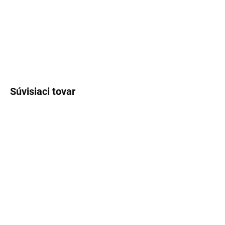
DETAILNÉ INFORMÁCIE
OPÝTAŤ SA
STRÁŽIŤ
Súvisiaci tovar
SKLADOM
SKLADOM
(>5 KS)
(>5 KS)
Lux Parfém 193 –
Lux Parfém 048 –