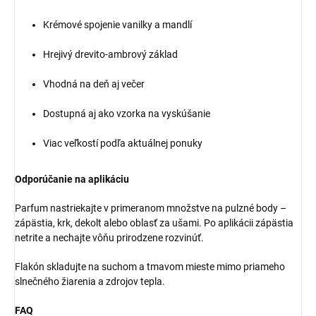
Krémové spojenie vanilky a mandlí
Hrejivý drevito-ambrový základ
Vhodná na deň aj večer
Dostupná aj ako vzorka na vyskúšanie
Viac veľkostí podľa aktuálnej ponuky
Odporúčanie na aplikáciu
Parfum nastriekajte v primeranom množstve na pulzné body –
zápästia, krk, dekolt alebo oblasť za ušami. Po aplikácii zápästia
netrite a nechajte vôňu prirodzene rozvinúť.
Flakón skladujte na suchom a tmavom mieste mimo priameho
slnečného žiarenia a zdrojov tepla.
FAQ