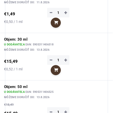
MÔŽEME DORUČIŤ DO:
11.8.2026
−
+
€1,49
Jednotková
€0,50 / 1 ml
Do košíka
cena:
Objem: 30 ml
U DODÁVATEĽA
EAN:
5905311406518
MÔŽEME DORUČIŤ DO:
13.8.2026
−
+
€15,49
Jednotková
€0,52 / 1 ml
Do košíka
cena:
Objem: 50 ml
U DODÁVATEĽA
EAN:
5905311406525
MÔŽEME DORUČIŤ DO:
13.8.2026
€18,49
−
+