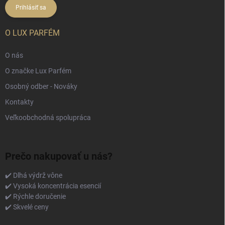
Prihlásiť sa
O LUX PARFÉM
O nás
O značke Lux Parfém
Osobný odber - Nováky
Kontakty
Veľkoobchodná spolupráca
Prečo nakupovať u nás?
✔️ Dlhá výdrž vône
✔️ Vysoká koncentrácia esencií
✔️ Rýchle doručenie
✔️ Skvelé ceny