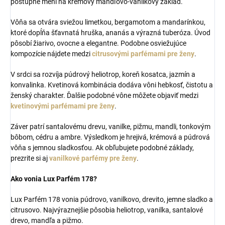
postupne mení na krémový mandľovo-vanilkový základ.
Vôňa sa otvára sviežou limetkou, bergamotom a mandarínkou,
ktoré dopĺňa šťavnatá hruška, ananás a výrazná tuberóza. Úvod
pôsobí žiarivo, ovocne a elegantne. Podobne osviežujúce
kompozície nájdete medzi
citrusovými parfémami pre ženy
.
V srdci sa rozvíja púdrový heliotrop, koreň kosatca, jazmín a
konvalinka. Kvetinová kombinácia dodáva vôni hebkosť, čistotu a
ženský charakter. Ďalšie podobné vône môžete objaviť medzi
kvetinovými parfémami pre ženy
.
Záver patrí santalovému drevu, vanilke, pižmu, mandli, tonkovým
bôbom, cédru a ambre. Výsledkom je hrejivá, krémová a púdrová
vôňa s jemnou sladkosťou. Ak obľubujete podobné základy,
prezrite si aj
vanilkové parfémy pre ženy
.
Ako vonia Lux Parfém 178?
Lux Parfém 178 vonia púdrovo, vanilkovo, drevito, jemne sladko a
citrusovo. Najvýraznejšie pôsobia heliotrop, vanilka, santalové
drevo, mandľa a pižmo.