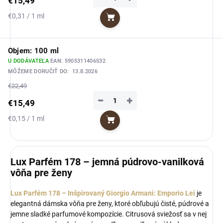
€15,49
Jednotková
€0,31 / 1 ml
Do košíka
cena:
Objem: 100 ml
U DODÁVATEĽA
EAN:
5905311406532
MÔŽEME DORUČIŤ DO:
13.8.2026
€22,49
−
+
€15,49
Jednotková
€0,15 / 1 ml
Do košíka
cena:
Lux Parfém 178 – jemná púdrovo-vanilková
vôňa pre ženy
Lux Parfém 178 – Inšpirovaný Giorgio Armani: Emporio Lei
je
elegantná dámska vôňa pre ženy, ktoré obľubujú čisté, púdrové a
jemne sladké parfumové kompozície. Citrusová sviežosť sa v nej