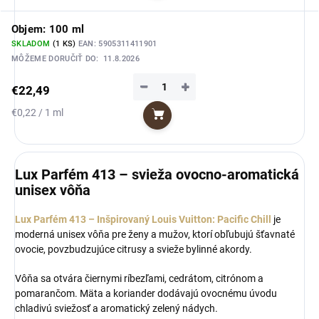
Objem: 100 ml
SKLADOM
(1 KS)
EAN:
5905311411901
MÔŽEME DORUČIŤ DO:
11.8.2026
−
+
€22,49
Jednotková
€0,22 / 1 ml
Do košíka
cena:
Lux Parfém 413 – svieža ovocno-aromatická
unisex vôňa
Lux Parfém 413 – Inšpirovaný Louis Vuitton: Pacific Chill
je
moderná unisex vôňa pre ženy a mužov, ktorí obľubujú šťavnaté
ovocie, povzbudzujúce citrusy a svieže bylinné akordy.
Vôňa sa otvára čiernymi ríbezľami, cedrátom, citrónom a
pomarančom. Mäta a koriander dodávajú ovocnému úvodu
chladivú sviežosť a aromatický zelený nádych.