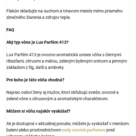
Flakón skladujte na suchom a tmavom mieste mimo priameho
slnečného žiarenia a zdrojov tepla.
FAQ
Aký typ vône je Lux Parfém 413?
Lux Parfém 413 je ovocno-aromatická unisex vôňa s čiernymi
ríbezľami, citrusmi a mätou, zeleným bylinným srdcom a jemným
základom z fíg, datlí a ambrety.
Pre koho je táto vôňa vhodná?
Najviac osloví ženy aj mužov, ktorí obľubujú svieže, ovocné a
zelené vône s citrusovým a aromatickým charakterom.
Môžem si vôňu najskôr vyskúšať?
Ak je dostupná v aktuálnej ponuke, môžete ju vyskúšať v menšom
balení alebo prostredníctvom
sady vzoriek parfumov
pred