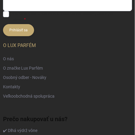
Vložením e-mailu súhlasíte s
podmienkami ochrany osobných
údajov
Prihlásiť sa
O LUX PARFÉM
O nás
O značke Lux Parfém
Osobný odber - Nováky
Kontakty
Veľkoobchodná spolupráca
Prečo nakupovať u nás?
✔️ Dlhá výdrž vône