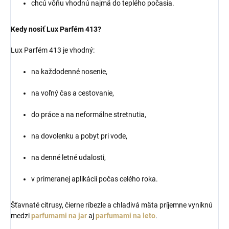
chcú vôňu vhodnú najmä do teplého počasia.
Kedy nosiť Lux Parfém 413?
Lux Parfém 413 je vhodný:
na každodenné nosenie,
na voľný čas a cestovanie,
do práce a na neformálne stretnutia,
na dovolenku a pobyt pri vode,
na denné letné udalosti,
v primeranej aplikácii počas celého roka.
Šťavnaté citrusy, čierne ríbezle a chladivá mäta príjemne vyniknú
medzi
parfumami na jar
aj
parfumami na leto
.