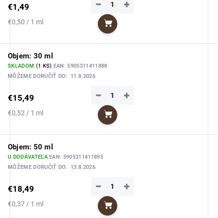
−
+
€1,49
Jednotková
€0,50 / 1 ml
Do košíka
cena:
Objem: 30 ml
SKLADOM
(1 KS)
EAN:
5905311411888
MÔŽEME DORUČIŤ DO:
11.8.2026
−
+
€15,49
Jednotková
€0,52 / 1 ml
Do košíka
cena:
Objem: 50 ml
U DODÁVATEĽA
EAN:
5905311411895
MÔŽEME DORUČIŤ DO:
13.8.2026
−
+
€18,49
Jednotková
€0,37 / 1 ml
Do košíka
cena: