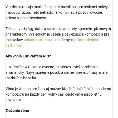
V srdci sa rozvíja marhuľa spolu s bazalkou, semienkami mrkvy a
májovou ružou. Táto netradičná kombinácia pôsobí ovocne,
zeleno a jemne kvetinovo.
Základ tvoria figy, datle a semienka ambrety s jemným pižmovým
charakterom. Výsledkom je veselá a osviežujúca kompozícia pre
milovníkov
unisex parfumov
a moderných
alternatívnych
parfumov
.
Ako vonia Lux Parfém 413?
Lux Parfém 413 vonia ovocne, citrusovo, sviežo, zeleno a
aromaticky. Najvýraznejšie pôsobia čierne ríbezle, citrusy, mäta,
marhuľa a bazalka.
Vôňa je vhodná pre ženy aj mužov, ktorí hľadajú ľahkú a modernú
kompozíciu na každý deň, voľný čas, cestovanie alebo letnú
dovolenku.
Zloženie vône