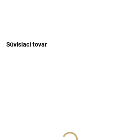
DETAILNÉ INFORMÁCIE
OPÝTAŤ SA
STRÁŽIŤ
Súvisiaci tovar
SKLADOM
(>5 KS)
SKLADOM
(>5 KS)
Lux Parfém 007 –
Lux Parfém 126 –
Inšpirovaný Mugler:
Inšpirovaný Lancôme: La
Angel (2019)