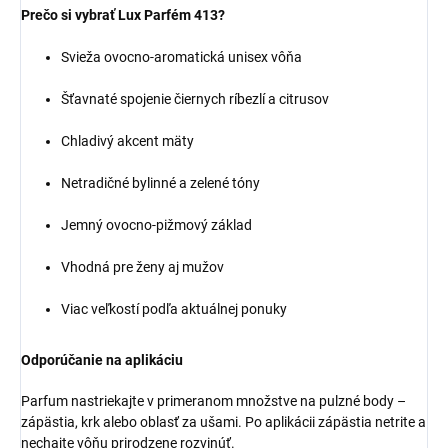
Prečo si vybrať Lux Parfém 413?
Svieža ovocno-aromatická unisex vôňa
Šťavnaté spojenie čiernych ríbezlí a citrusov
Chladivý akcent mäty
Netradičné bylinné a zelené tóny
Jemný ovocno-pižmový základ
Vhodná pre ženy aj mužov
Viac veľkostí podľa aktuálnej ponuky
Odporúčanie na aplikáciu
Parfum nastriekajte v primeranom množstve na pulzné body –
zápästia, krk alebo oblasť za ušami. Po aplikácii zápästia netrite a
nechajte vôňu prirodzene rozvinúť.