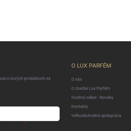
O LUX PARFÉM
ácie o nových produktoch na
O nás
O značke Lux Parfém
Osobný odber - Nováky
Kontakty
Veľkoobchodná spolupráca
sobných údajov