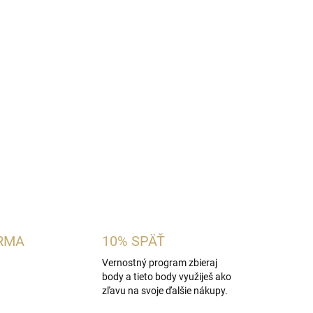
ánska vôňa inšpirovaná charakterom
Dior
bergamot a korenie s levanduľou, vetiverom,
ovo-drevitým základom. Ideálna pre mužov,
tické vône na deň aj večer.
OPÝTAŤ SA
STRÁŽIŤ
RMA
10% SPÄŤ
Vernostný program zbieraj
body a tieto body využiješ ako
zľavu na svoje ďalšie nákupy.