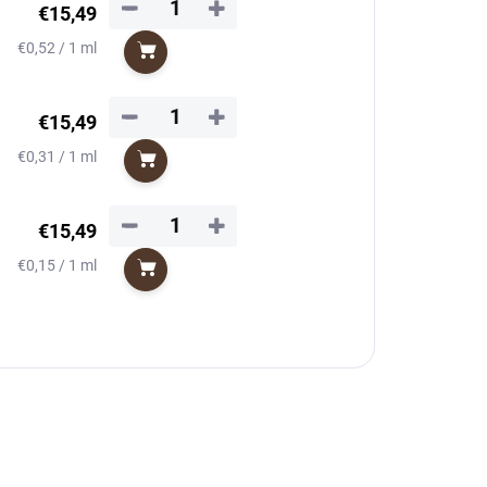
−
+
€15,49
Jednotková
€0,52 / 1 ml
Do košíka
cena:
−
+
€15,49
Jednotková
€0,31 / 1 ml
Do košíka
cena:
−
+
€15,49
Jednotková
€0,15 / 1 ml
Do košíka
cena: