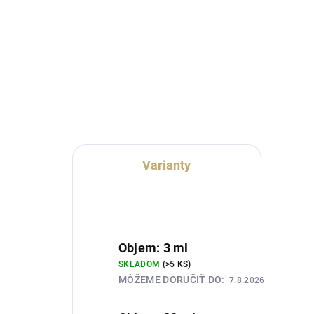
cena:
cena
Lux Parfém 076 je zvodná
Lux
dámska vôňa inšpirovaná
vôň
charakterom Carolina Herrera
Mar
Very Good Girl. Spája šťavnaté liči
šťav
a červené ríbezle s romantickou
ruž
ružou a hrejivým základom z...
a k
Varianty
Objem: 3 ml
SKLADOM
(>5 KS)
MÔŽEME DORUČIŤ DO:
7.8.2026