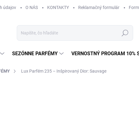
h údajov
O NÁS
KONTAKTY
Reklamačný formulár
Form
Hľadať
SEZÓNNE PARFÉMY
VERNOSTNÝ PROGRAM 10% 
FÉMY
Lux Parfém 235 – Inšpirovaný Dior: Sauvage
AČKA:
DIOR
od €1,49
od
€1
Jednotková
od €0,15 / 1 ml
cena:
Zvoľte variant