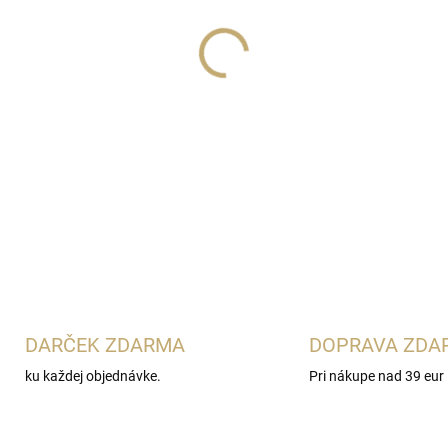
Lux Parfém 235
je svieža p
Sauvage
. Spája kalábrijský 
pačuli a moderným ambroxan
ktorí obľubujú výrazné aroma
DETAILNÉ INFORMÁCIE
DARČEK ZDARMA
DOPRAVA ZDA
ku každej objednávke.
Pri nákupe nad 39 eur