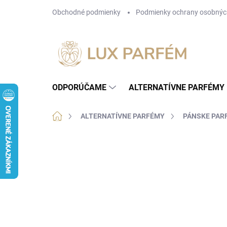
Prejsť
Obchodné podmienky
Podmienky ochrany osobnýc
na
obsah
ODPORÚČAME
ALTERNATÍVNE PARFÉMY
Domov
ALTERNATÍVNE PARFÉMY
PÁNSKE PAR
15 hodnotení
Podrobnosti hodnotenia
ZN
NÁŠ TIP