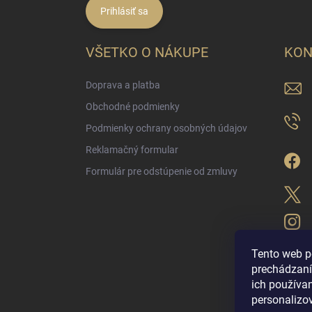
Prihlásiť sa
VŠETKO O NÁKUPE
KON
Doprava a platba
Obchodné podmienky
Podmienky ochrany osobných údajov
Reklamačný formular
Formulár pre odstúpenie od zmluvy
Tento web p
prechádzaní
ich použív
LUX PARFÉM NO
personalizo