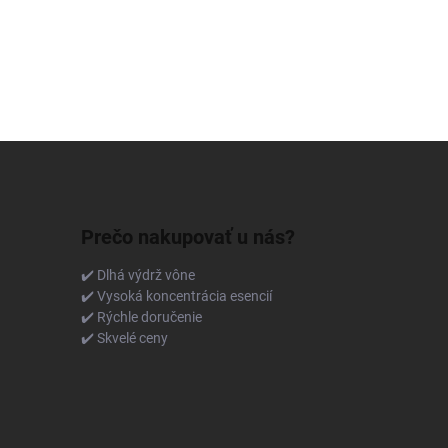
Prečo nakupovať u nás?
✔️ Dlhá výdrž vône
✔️ Vysoká koncentrácia esencií
✔️ Rýchle doručenie
✔️ Skvelé ceny