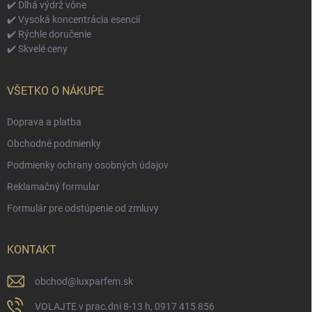
✔️ Dlhá výdrž vône
✔️ Vysoká koncentrácia esencií
✔️ Rýchle doručenie
✔️ Skvelé ceny
VŠETKO O NÁKUPE
Doprava a platba
Obchodné podmienky
Podmienky ochrany osobných údajov
Reklamačný formular
Formulár pre odstúpenie od zmluvy
KONTAKT
obchod
@
luxparfem.sk
VOLAJTE v prac.dni 8-13 h, 0917 415 856