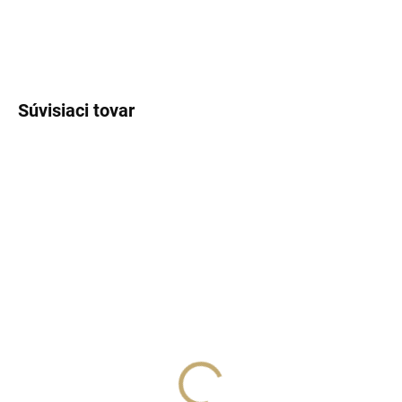
DETAILNÉ INFORMÁCIE
OPÝTAŤ SA
STRÁŽIŤ
Súvisiaci tovar
SKLADOM
SKLADOM
(>5 KS)
(>5 KS)
Lux Parfém 250 –
Lux Parfém 245 –
Inšpirovaný Giorgio
Inšpirovaný Tom Ford:
Armani: Emporio He / Lui
For Men Extreme
€1,49
€1,49
od
od