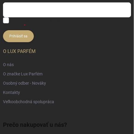
Vložením e-mailu súhlasíte s
podmienkami ochrany osobných
údajov
Prihlásiť sa
O LUX PARFÉM
O nás
O značke Lux Parfém
Osobný odber - Nováky
Kontakty
Veľkoobchodná spolupráca
Prečo nakupovať u nás?