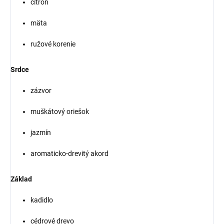
citrón
mäta
ružové korenie
Srdce
zázvor
muškátový oriešok
jazmín
aromaticko-drevitý akord
Základ
kadidlo
cédrové drevo