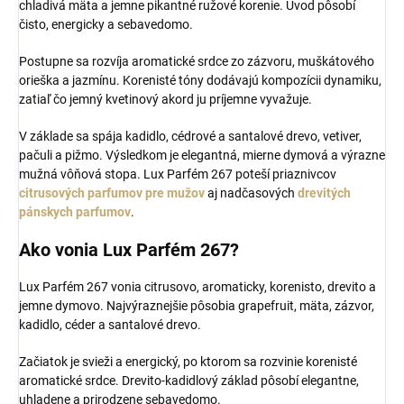
chladivá mäta a jemne pikantné ružové korenie. Úvod pôsobí
čisto, energicky a sebavedomo.
Postupne sa rozvíja aromatické srdce zo zázvoru, muškátového
orieška a jazmínu. Korenisté tóny dodávajú kompozícii dynamiku,
zatiaľ čo jemný kvetinový akord ju príjemne vyvažuje.
V základe sa spája kadidlo, cédrové a santalové drevo, vetiver,
pačuli a pižmo. Výsledkom je elegantná, mierne dymová a výrazne
mužná vôňová stopa. Lux Parfém 267 poteší priaznivcov
citrusových parfumov pre mužov
aj nadčasových
drevitých
pánskych parfumov
.
Ako vonia Lux Parfém 267?
Lux Parfém 267 vonia citrusovo, aromaticky, korenisto, drevito a
jemne dymovo. Najvýraznejšie pôsobia grapefruit, mäta, zázvor,
kadidlo, céder a santalové drevo.
Začiatok je svieži a energický, po ktorom sa rozvinie korenisté
aromatické srdce. Drevito-kadidlový základ pôsobí elegantne,
uhladene a prirodzene sebavedomo.