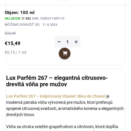
Objem: 100 ml
SKLADOM
(1 KS)
EAN:
5905311409113
MÔŽEME DORUČIŤ DO:
11.8.2026
€22,49
−
+
€15,49
Jednotková
€0,15 / 1 ml
Do košíka
cena:
Lux Parfém 267 – elegantná citrusovo-
drevitá vôňa pre mužov
Lux Parfém 267 – Inšpirovaný Chanel: Bleu de Chanel
je
moderná pánska vôňa vytvorená pre mužov, ktorí preferujú
spojenie citrusovej sviežosti, aromatického korenia a elegantných
drevitých tónov.
Vôňa sa otvára sviežim grapefruitom a citrónom, ktoré dopĺňa