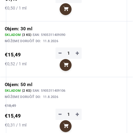
Jednotková
€0,50 / 1 ml
Do košíka
cena:
Objem: 30 ml
SKLADOM
(3 KS)
EAN:
5905311409090
MÔŽEME DORUČIŤ DO:
11.8.2026
−
+
€15,49
Jednotková
€0,52 / 1 ml
Do košíka
cena:
Objem: 50 ml
SKLADOM
(2 KS)
EAN:
5905311409106
MÔŽEME DORUČIŤ DO:
11.8.2026
€18,49
−
+
€15,49
Jednotková
€0,31 / 1 ml
Do košíka
cena: