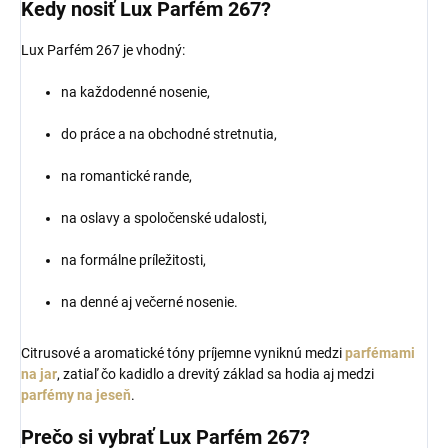
Kedy nosiť Lux Parfém 267?
Lux Parfém 267 je vhodný:
na každodenné nosenie,
do práce a na obchodné stretnutia,
na romantické rande,
na oslavy a spoločenské udalosti,
na formálne príležitosti,
na denné aj večerné nosenie.
Citrusové a aromatické tóny príjemne vyniknú medzi
parfémami
na jar
, zatiaľ čo kadidlo a drevitý základ sa hodia aj medzi
parfémy na jeseň
.
Prečo si vybrať Lux Parfém 267?