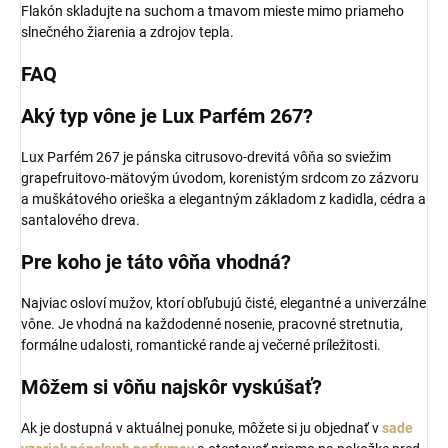
Flakón skladujte na suchom a tmavom mieste mimo priameho
slnečného žiarenia a zdrojov tepla.
FAQ
Aký typ vône je Lux Parfém 267?
Lux Parfém 267 je pánska citrusovo-drevitá vôňa so sviežim
grapefruitovo-mätovým úvodom, korenistým srdcom zo zázvoru
a muškátového orieška a elegantným základom z kadidla, cédra a
santalového dreva.
Pre koho je táto vôňa vhodná?
Najviac osloví mužov, ktorí obľubujú čisté, elegantné a univerzálne
vône. Je vhodná na každodenné nosenie, pracovné stretnutia,
formálne udalosti, romantické rande aj večerné príležitosti.
Môžem si vôňu najskôr vyskúšať?
Ak je dostupná v aktuálnej ponuke, môžete si ju objednať v
sade