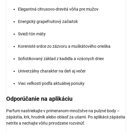
Elegantná citrusovo-drevitá vôňa pre mužov
Energický grapefruitový začiatok
Svieži tón mäty
Korenisté srdce zo zázvoru a muškátového orieška
Sofistikovaný základ z kadidla a vzácnych driev
Univerzálny charakter na deň aj večer
Viac veľkostí podľa aktuálnej ponuky
Odporúčanie na aplikáciu
Parfum nastriekajte v primeranom množstve na pulzné body –
zápästia, krk, hrudník alebo oblasť za ušami. Po aplikácii zápästia
netrite a nechajte vôňu prirodzene rozvinúť.