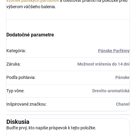
vzoriek pánskych parfumov
a otestovať priamo na pokožke pred
výberom väčšieho balenia.
Dodatočné parametre
Kategória
:
Pánske Parfémy
Záruka
:
Možnost vrátenia do 14 dní
Podľa pohlavia
:
Pánske
Typ vône
:
Drevito-aromatická
Inšpirované značkou
:
Chanel
Diskusia
Buďte prvý, kto napíše príspevok k tejto položke.