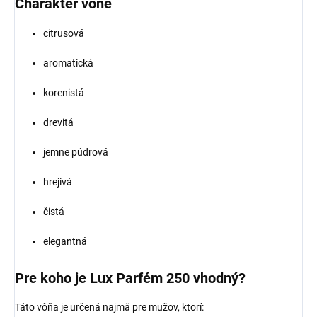
Charakter vône
citrusová
aromatická
korenistá
drevitá
jemne púdrová
hrejivá
čistá
elegantná
Pre koho je Lux Parfém 250 vhodný?
Táto vôňa je určená najmä pre mužov, ktorí: