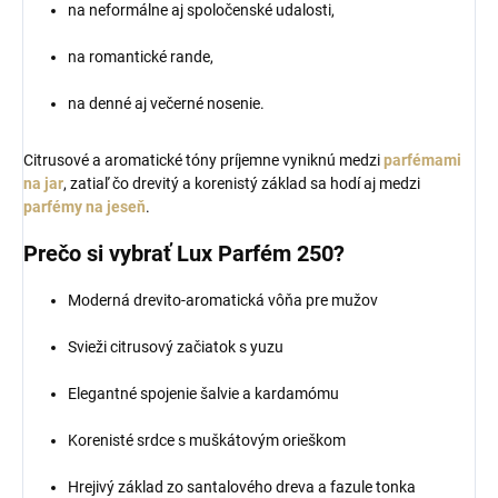
na neformálne aj spoločenské udalosti,
na romantické rande,
na denné aj večerné nosenie.
Citrusové a aromatické tóny príjemne vyniknú medzi
parfémami
na jar
, zatiaľ čo drevitý a korenistý základ sa hodí aj medzi
parfémy na jeseň
.
Prečo si vybrať Lux Parfém 250?
Moderná drevito-aromatická vôňa pre mužov
Svieži citrusový začiatok s yuzu
Elegantné spojenie šalvie a kardamómu
Korenisté srdce s muškátovým orieškom
Hrejivý základ zo santalového dreva a fazule tonka