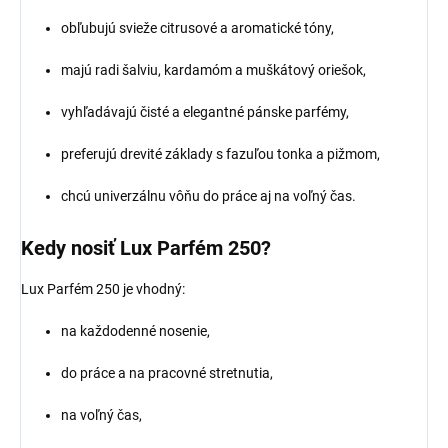
obľubujú svieže citrusové a aromatické tóny,
majú radi šalviu, kardamóm a muškátový oriešok,
vyhľadávajú čisté a elegantné pánske parfémy,
preferujú drevité základy s fazuľou tonka a pižmom,
chcú univerzálnu vôňu do práce aj na voľný čas.
Kedy nosiť Lux Parfém 250?
Lux Parfém 250 je vhodný:
na každodenné nosenie,
do práce a na pracovné stretnutia,
na voľný čas,