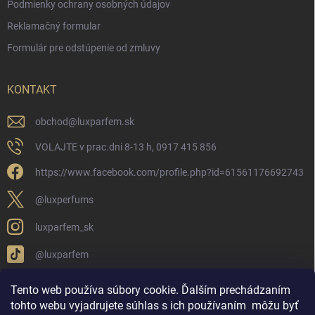
Podmienky ochrany osobných údajov
Reklamačný formular
Formulár pre odstúpenie od zmluvy
KONTAKT
obchod
@
luxparfem.sk
VOLAJTE v prac.dni 8-13 h, 0917 415 856
https://www.facebook.com/profile.php?id=61561176692743
@luxperfums
luxparfem_sk
@luxparfem
Tento web používa súbory cookie. Ďalším prechádzaním
tohto webu vyjadrujete súhlas s ich používaním
môžu byť
LUX PARFÉM NOVÁKY
Lux Parfém Skupina na FB