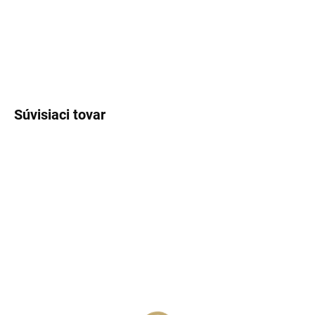
ktorí obľubujú čisté, korenisté a elegantne drevité vône.
DETAILNÉ INFORMÁCIE
OPÝTAŤ SA
STRÁŽIŤ
Súvisiaci tovar
SKLADOM
SKLADOM
(>5 KS)
(>5 KS)
Lux Parfém 234 –
Lux Parfém 202 –