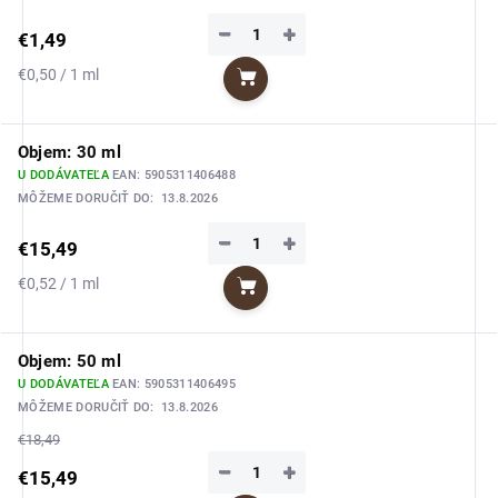
−
+
€1,49
Jednotková
€0,50 / 1 ml
Do košíka
cena:
Objem: 30 ml
U DODÁVATEĽA
EAN:
5905311406488
MÔŽEME DORUČIŤ DO:
13.8.2026
−
+
€15,49
Jednotková
€0,52 / 1 ml
Do košíka
cena:
Objem: 50 ml
U DODÁVATEĽA
EAN:
5905311406495
MÔŽEME DORUČIŤ DO:
13.8.2026
€18,49
−
+
€15,49