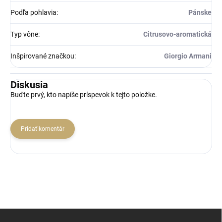
Podľa pohlavia
:
Pánske
Typ vône
:
Citrusovo-aromatická
Inšpirované značkou
:
Giorgio Armani
Diskusia
Buďte prvý, kto napíše príspevok k tejto položke.
Pridať komentár
Z