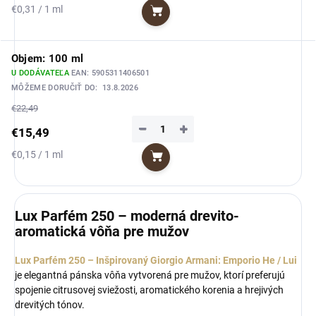
Jednotková
€0,31 / 1 ml
Do košíka
cena:
Objem: 100 ml
U DODÁVATEĽA
EAN:
5905311406501
MÔŽEME DORUČIŤ DO:
13.8.2026
€22,49
−
+
€15,49
Jednotková
€0,15 / 1 ml
Do košíka
cena:
Lux Parfém 250 – moderná drevito-
aromatická vôňa pre mužov
Lux Parfém 250 – Inšpirovaný Giorgio Armani: Emporio He / Lui
je elegantná pánska vôňa vytvorená pre mužov, ktorí preferujú
spojenie citrusovej sviežosti, aromatického korenia a hrejivých
drevitých tónov.