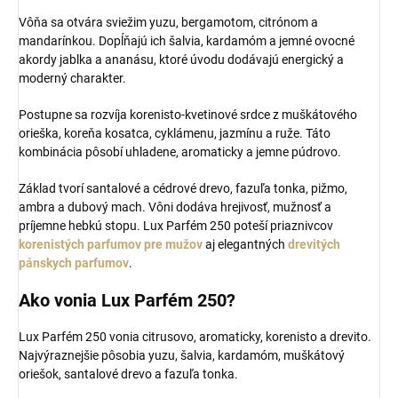
Vôňa sa otvára sviežim yuzu, bergamotom, citrónom a
mandarínkou. Dopĺňajú ich šalvia, kardamóm a jemné ovocné
akordy jablka a ananásu, ktoré úvodu dodávajú energický a
moderný charakter.
Postupne sa rozvíja korenisto-kvetinové srdce z muškátového
orieška, koreňa kosatca, cyklámenu, jazmínu a ruže. Táto
kombinácia pôsobí uhladene, aromaticky a jemne púdrovo.
Základ tvorí santalové a cédrové drevo, fazuľa tonka, pižmo,
ambra a dubový mach. Vôni dodáva hrejivosť, mužnosť a
príjemne hebkú stopu. Lux Parfém 250 poteší priaznivcov
korenistých parfumov pre mužov
aj elegantných
drevitých
pánskych parfumov
.
Ako vonia Lux Parfém 250?
Lux Parfém 250 vonia citrusovo, aromaticky, korenisto a drevito.
Najvýraznejšie pôsobia yuzu, šalvia, kardamóm, muškátový
oriešok, santalové drevo a fazuľa tonka.