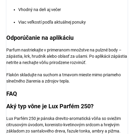
Vhodný na deň aj večer
Viac veľkostí podľa aktuálnej ponuky
Odporúčanie na aplikáciu
Parfum nastriekajte v primeranom množstve na pulzné body –
zápästia, krk, hrudník alebo oblasť za ušami. Po aplikácii zápästia
netrite a nechajte vôňu prirodzene rozvinúť.
Flakón skladujte na suchom a tmavom mieste mimo priameho
slnečného žiarenia a zdrojov tepla.
FAQ
Aký typ vône je Lux Parfém 250?
Lux Parfém 250 je pánska drevito-aromatická vôňa so sviežim
citrusovým úvodom, korenisto-kvetinovým srdcom a hrejivým
základom zo santalového dreva, fazule tonka, ambry a pižma.