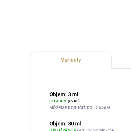
Lux Parfém 282 je temná unisex
Lux
vôňa inšpirovaná charakterom
uni
Nasomatto Black Afgano. Spája
cha
zelený konopný akord, korenie a
Woo
živice s tabakom, kávou,
a s
oudovým drevom a dymovým...
oud
drev
Varianty
Objem: 3 ml
SKLADOM
(>5 KS)
MÔŽEME DORUČIŤ DO:
7.8.2026
Objem: 30 ml
U DODÁVATEĽA
EAN:
5905311402466