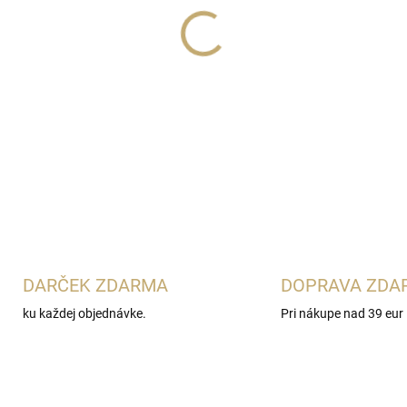
Lux Parfém 245
je sofistik
Ford for Men Extreme
. Spáj
figovým akordom, šafranom,
pačuli, rumu a čiernej hľuzov
nekonvenčné vône.
DETAILNÉ INFORMÁCIE
DARČEK ZDARMA
DOPRAVA ZDA
ku každej objednávke.
Pri nákupe nad 39 eur