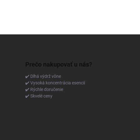
Prečo nakupovať u nás?
✔️ Dlhá výdrž vône
✔️ Vysoká koncentrácia esencií
✔️ Rýchle doručenie
✔️ Skvelé ceny