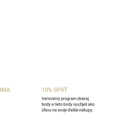
ovaná pánska vôňa inšpirovaná charakterom
Tom
a citrón, bergamot a aromatické korenie s
 drevom a hlbokým základom z kože, tabaku,
ky. Ideálna pre mužov, ktorí obľubujú výrazné a
OPÝTAŤ SA
STRÁŽIŤ
RMA
10% SPÄŤ
Vernostný program zbieraj
body a tieto body využiješ ako
zľavu na svoje ďalšie nákupy.