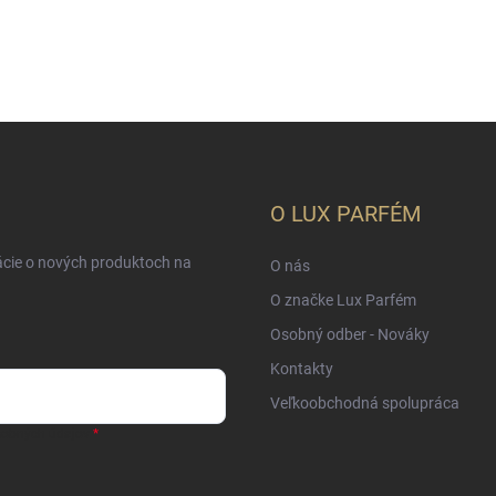
O LUX PARFÉM
ácie o nových produktoch na
O nás
O značke Lux Parfém
Osobný odber - Nováky
Kontakty
Veľkoobchodná spolupráca
sobných údajov