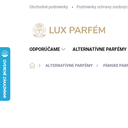
Prejsť
Obchodné podmienky
Podmienky ochrany osobnýc
na
obsah
ODPORÚČAME
ALTERNATÍVNE PARFÉMY
Domov
ALTERNATÍVNE PARFÉMY
PÁNSKE PAR
Neohodnotené
Podrobnosti hodnotenia