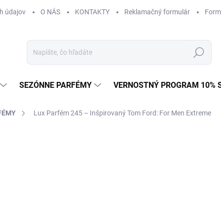
h údajov
O NÁS
KONTAKTY
Reklamačný formulár
Form
Hľadať
SEZÓNNE PARFÉMY
VERNOSTNÝ PROGRAM 10% 
FÉMY
Lux Parfém 245 – Inšpirovaný Tom Ford: For Men Extreme
ZNAČKA:
TOM FORD
od €1,49
od
€1
Jednotková
od €0,15 / 1 ml
cena:
Zvoľte variant