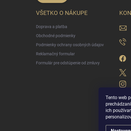
VŠETKO O NÁKUPE
KON
Doprava a platba
Obchodné podmienky
Podmienky ochrany osobných údajov
Reklamačný formular
Formulár pre odstúpenie od zmluvy
Tento web p
prechádzaní
ich použív
LUX PARFÉM NO
personalizo
Nastaven