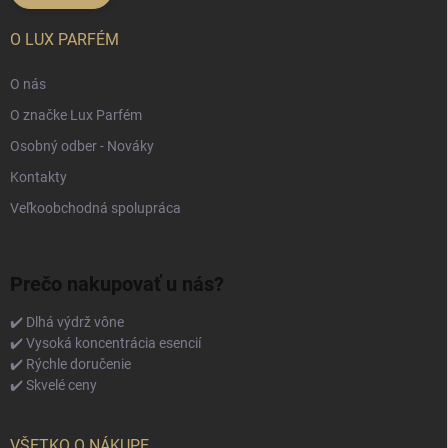
O LUX PARFÉM
O nás
O značke Lux Parfém
Osobný odber - Nováky
Kontakty
Veľkoobchodná spolupráca
Prečo nakupovať u nás?
✔️ Dlhá výdrž vône
✔️ Vysoká koncentrácia esencií
✔️ Rýchle doručenie
✔️ Skvelé ceny
VŠETKO O NÁKUPE