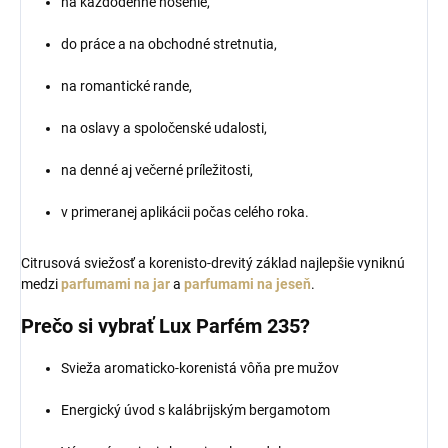
na každodenné nosenie,
do práce a na obchodné stretnutia,
na romantické rande,
na oslavy a spoločenské udalosti,
na denné aj večerné príležitosti,
v primeranej aplikácii počas celého roka.
Citrusová sviežosť a korenisto-drevitý základ najlepšie vyniknú
medzi
parfumami na jar
a
parfumami na jeseň
.
Prečo si vybrať Lux Parfém 235?
Svieža aromaticko-korenistá vôňa pre mužov
Energický úvod s kalábrijským bergamotom