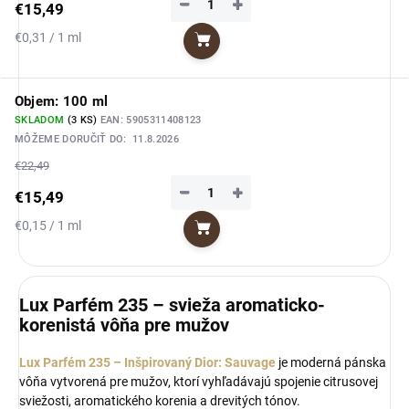
−
+
€15,49
Jednotková
€0,31 / 1 ml
Do košíka
cena:
Objem: 100 ml
SKLADOM
(3 KS)
EAN:
5905311408123
MÔŽEME DORUČIŤ DO:
11.8.2026
€22,49
−
+
€15,49
Jednotková
€0,15 / 1 ml
Do košíka
cena:
Lux Parfém 235 – svieža aromaticko-
korenistá vôňa pre mužov
Lux Parfém 235 – Inšpirovaný Dior: Sauvage
je moderná pánska
vôňa vytvorená pre mužov, ktorí vyhľadávajú spojenie citrusovej
sviežosti, aromatického korenia a drevitých tónov.