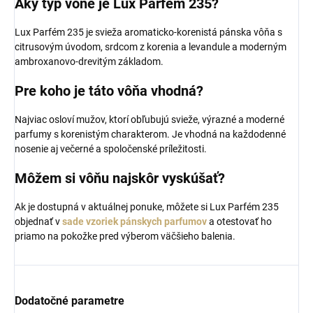
Aký typ vône je Lux Parfém 235?
Lux Parfém 235 je svieža aromaticko-korenistá pánska vôňa s
citrusovým úvodom, srdcom z korenia a levandule a moderným
ambroxanovo-drevitým základom.
Pre koho je táto vôňa vhodná?
Najviac osloví mužov, ktorí obľubujú svieže, výrazné a moderné
parfumy s korenistým charakterom. Je vhodná na každodenné
nosenie aj večerné a spoločenské príležitosti.
Môžem si vôňu najskôr vyskúšať?
Ak je dostupná v aktuálnej ponuke, môžete si Lux Parfém 235
objednať v
sade vzoriek pánskych parfumov
a otestovať ho
priamo na pokožke pred výberom väčšieho balenia.
Dodatočné parametre