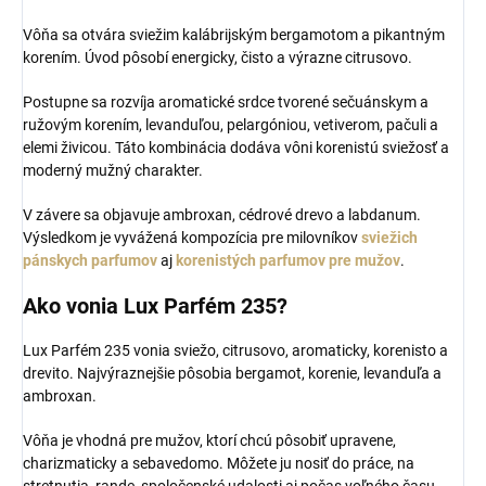
Vôňa sa otvára sviežim kalábrijským bergamotom a pikantným
korením. Úvod pôsobí energicky, čisto a výrazne citrusovo.
Postupne sa rozvíja aromatické srdce tvorené sečuánskym a
ružovým korením, levanduľou, pelargóniou, vetiverom, pačuli a
elemi živicou. Táto kombinácia dodáva vôni korenistú sviežosť a
moderný mužný charakter.
V závere sa objavuje ambroxan, cédrové drevo a labdanum.
Výsledkom je vyvážená kompozícia pre milovníkov
sviežich
pánskych parfumov
aj
korenistých parfumov pre mužov
.
Ako vonia Lux Parfém 235?
Lux Parfém 235 vonia sviežo, citrusovo, aromaticky, korenisto a
drevito. Najvýraznejšie pôsobia bergamot, korenie, levanduľa a
ambroxan.
Vôňa je vhodná pre mužov, ktorí chcú pôsobiť upravene,
charizmaticky a sebavedomo. Môžete ju nosiť do práce, na
stretnutia, rande, spoločenské udalosti aj počas voľného času.