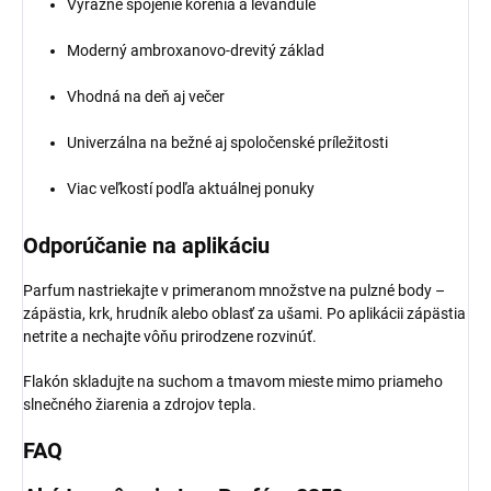
Výrazné spojenie korenia a levandule
Moderný ambroxanovo-drevitý základ
Vhodná na deň aj večer
Univerzálna na bežné aj spoločenské príležitosti
Viac veľkostí podľa aktuálnej ponuky
Odporúčanie na aplikáciu
Parfum nastriekajte v primeranom množstve na pulzné body –
zápästia, krk, hrudník alebo oblasť za ušami. Po aplikácii zápästia
netrite a nechajte vôňu prirodzene rozvinúť.
Flakón skladujte na suchom a tmavom mieste mimo priameho
slnečného žiarenia a zdrojov tepla.
FAQ