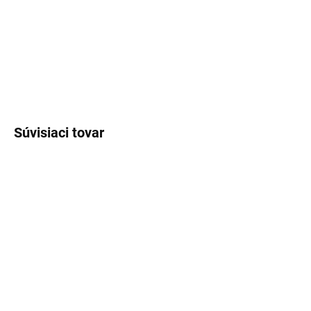
DETAILNÉ INFORMÁCIE
OPÝTAŤ SA
STRÁŽIŤ
Súvisiaci tovar
SKLADOM
SKLADOM
(>5 KS)
(>5 KS)
Lux Parfém 076 –
Lux Parfém 056 –