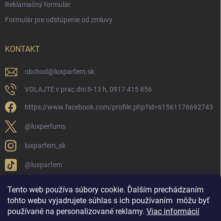
Reklamačný formular
Formulár pre odstúpenie od zmluvy
KONTAKT
obchod
@
luxparfem.sk
VOLAJTE v prac.dni 8-13 h, 0917 415 856
https://www.facebook.com/profile.php?id=61561176692743
@luxperfums
luxparfem_sk
@luxparfem
Tento web používa súbory cookie. Ďalším prechádzaním
tohto webu vyjadrujete súhlas s ich používaním
môžu byť
LUX PARFÉM NOVÁKY
Lux Parfém Skupina na FB
používané na personalizované reklamy
.
Viac informácií
Lux Parfum - Česká Republika
Lux Parfumok - Hungary