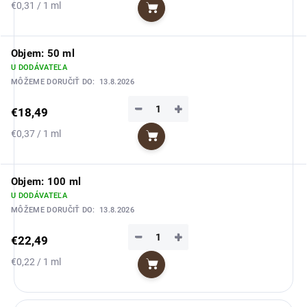
Jednotková
€0,31 / 1 ml
Do košíka
cena:
Objem: 50 ml
U DODÁVATEĽA
MÔŽEME DORUČIŤ DO:
13.8.2026
−
+
€18,49
Jednotková
€0,37 / 1 ml
Do košíka
cena:
Objem: 100 ml
U DODÁVATEĽA
MÔŽEME DORUČIŤ DO:
13.8.2026
−
+
€22,49
Jednotková
€0,22 / 1 ml
Do košíka
cena: