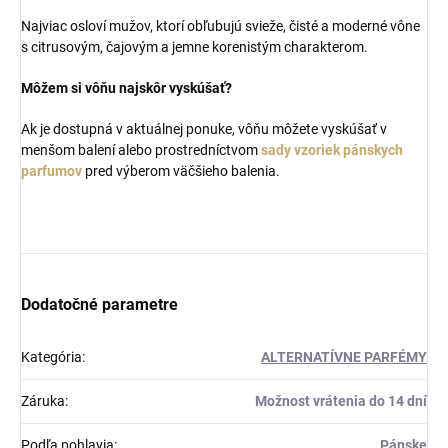
Najviac osloví mužov, ktorí obľubujú svieže, čisté a moderné vône
s citrusovým, čajovým a jemne korenistým charakterom.
Môžem si vôňu najskôr vyskúšať?
Ak je dostupná v aktuálnej ponuke, vôňu môžete vyskúšať v
menšom balení alebo prostredníctvom
sady vzoriek pánskych
parfumov
pred výberom väčšieho balenia.
Dodatočné parametre
Kategória
:
ALTERNATÍVNE PARFÉMY
Záruka
:
Možnost vrátenia do 14 dní
Podľa pohlavia
:
Pánske