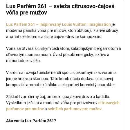
Lux Parfém 261 – svieža citrusovo-čajová
vôňa pre mužov
Lux Parfém 261 – Inšpirovaný Louis Vuitton: Imagination
je
moderná pánska vôňa pre mužov, ktorí obľubujú žiarivé citrusy,
aromatické korenie a čisté čajovo-drevité kompozície.
Vôňa sa otvára sicílskym cedrátom, kalábrijským bergamotom a
šťavnatým pomarančom. Úvod pôsobí energicky, iskrivo a
mimoriadne sviežo.
V srdci sa rozvíja tuniské neroli spolu s pikantným zázvorom a
jemne hrejivou škoricou. Táto kombinácia dodáva citrusovej
kompozícii aromatickú hĺbku a elegantný korenistý charakter.
Základ tvorí čierny čaj, ambrox, guajakové drevo a kadidlo.
Výsledkom je čistá a moderná vôňa pre priaznivcov
citrusových
parfumov pre mužov
a
sviežich parfumov pre mužov
.
Ako vonia Lux Parfém 261?