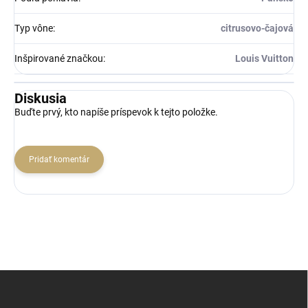
Typ vône
:
citrusovo-čajová
Inšpirované značkou
:
Louis Vuitton
Diskusia
Buďte prvý, kto napíše príspevok k tejto položke.
Pridať komentár
Z
á
p