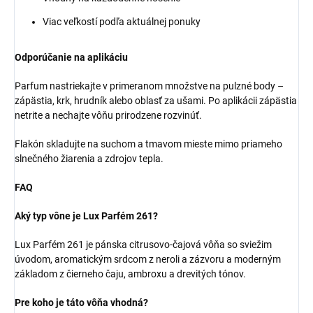
Viac veľkostí podľa aktuálnej ponuky
Odporúčanie na aplikáciu
Parfum nastriekajte v primeranom množstve na pulzné body –
zápästia, krk, hrudník alebo oblasť za ušami. Po aplikácii zápästia
netrite a nechajte vôňu prirodzene rozvinúť.
Flakón skladujte na suchom a tmavom mieste mimo priameho
slnečného žiarenia a zdrojov tepla.
FAQ
Aký typ vône je Lux Parfém 261?
Lux Parfém 261 je pánska citrusovo-čajová vôňa so sviežim
úvodom, aromatickým srdcom z neroli a zázvoru a moderným
základom z čierneho čaju, ambroxu a drevitých tónov.
Pre koho je táto vôňa vhodná?