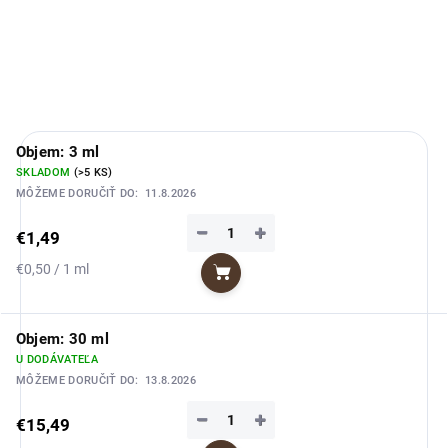
DETAILNÉ INFORMÁCIE
OPÝTAŤ SA
STRÁŽIŤ
Objem: 3 ml
SKLADOM
(>5 KS)
MÔŽEME DORUČIŤ DO:
11.8.2026
−
+
€1,49
Jednotková
€0,50 / 1 ml
Do košíka
cena:
Objem: 30 ml
U DODÁVATEĽA
MÔŽEME DORUČIŤ DO:
13.8.2026
−
+
€15,49