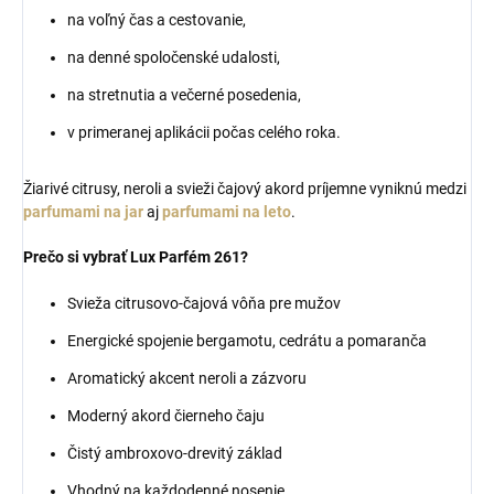
na voľný čas a cestovanie,
na denné spoločenské udalosti,
na stretnutia a večerné posedenia,
v primeranej aplikácii počas celého roka.
Žiarivé citrusy, neroli a svieži čajový akord príjemne vyniknú medzi
parfumami na jar
aj
parfumami na leto
.
Prečo si vybrať Lux Parfém 261?
Svieža citrusovo-čajová vôňa pre mužov
Energické spojenie bergamotu, cedrátu a pomaranča
Aromatický akcent neroli a zázvoru
Moderný akord čierneho čaju
Čistý ambroxovo-drevitý základ
Vhodný na každodenné nosenie