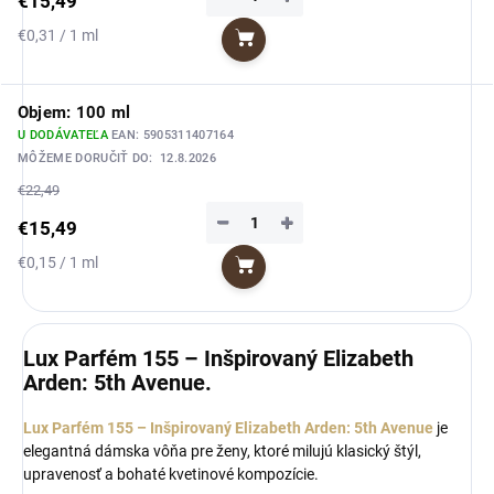
€15,49
Jednotková
€0,31 / 1 ml
Do košíka
cena:
Objem: 100 ml
U DODÁVATEĽA
EAN:
5905311407164
MÔŽEME DORUČIŤ DO:
12.8.2026
€22,49
−
+
€15,49
Jednotková
€0,15 / 1 ml
Do košíka
cena:
Lux Parfém 155 – Inšpirovaný Elizabeth
Arden: 5th Avenue.
Lux Parfém 155 – Inšpirovaný Elizabeth Arden: 5th Avenue
je
elegantná dámska vôňa pre ženy, ktoré milujú klasický štýl,
upravenosť a bohaté kvetinové kompozície.