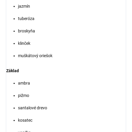
jazmín
tuberóza
broskyňa
klinček
muškátový oriešok
Základ
ambra
pižmo
santalové drevo
kosatec