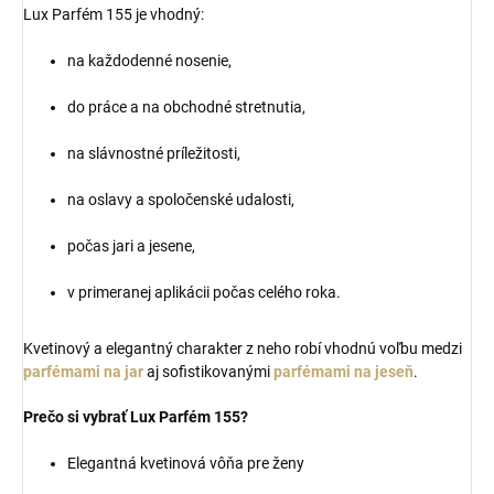
Lux Parfém 155 je vhodný:
na každodenné nosenie,
do práce a na obchodné stretnutia,
na slávnostné príležitosti,
na oslavy a spoločenské udalosti,
počas jari a jesene,
v primeranej aplikácii počas celého roka.
Kvetinový a elegantný charakter z neho robí vhodnú voľbu medzi
parfémami na jar
aj sofistikovanými
parfémami na jeseň
.
Prečo si vybrať Lux Parfém 155?
Elegantná kvetinová vôňa pre ženy