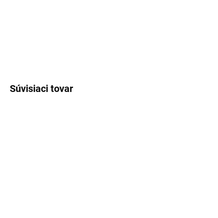
DETAILNÉ INFORMÁCIE
OPÝTAŤ SA
STRÁŽIŤ
Súvisiaci tovar
NÁŠ TIP
SKLADOM
(>5 KS)
SKLADOM
(>5 KS)
Lux Parfém 289 –
Lux Parfém 401 –