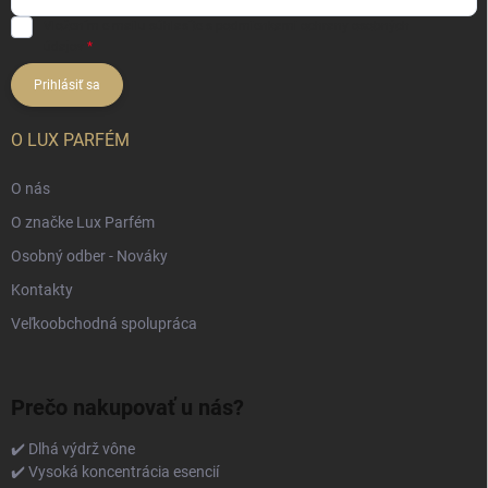
Vložením e-mailu súhlasíte s
podmienkami ochrany osobných
údajov
Prihlásiť sa
O LUX PARFÉM
O nás
O značke Lux Parfém
Osobný odber - Nováky
Kontakty
Veľkoobchodná spolupráca
Prečo nakupovať u nás?
✔️ Dlhá výdrž vône
✔️ Vysoká koncentrácia esencií