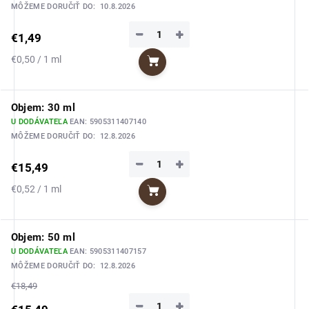
MÔŽEME DORUČIŤ DO:
10.8.2026
−
+
€1,49
Jednotková
€0,50 / 1 ml
Do košíka
cena:
Objem: 30 ml
U DODÁVATEĽA
EAN:
5905311407140
MÔŽEME DORUČIŤ DO:
12.8.2026
−
+
€15,49
Jednotková
€0,52 / 1 ml
Do košíka
cena:
Objem: 50 ml
U DODÁVATEĽA
EAN:
5905311407157
MÔŽEME DORUČIŤ DO:
12.8.2026
€18,49
−
+