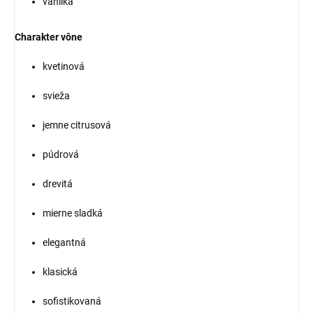
vanilka
Charakter vône
kvetinová
svieža
jemne citrusová
púdrová
drevitá
mierne sladká
elegantná
klasická
sofistikovaná