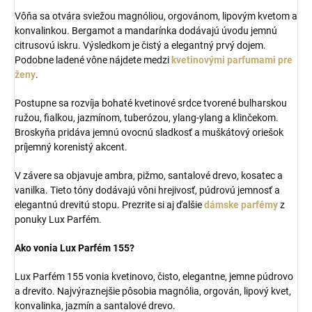
Vôňa sa otvára sviežou magnóliou, orgovánom, lipovým kvetom a
konvalinkou. Bergamot a mandarínka dodávajú úvodu jemnú
citrusovú iskru. Výsledkom je čistý a elegantný prvý dojem.
Podobne ladené vône nájdete medzi
kvetinovými parfumami pre
ženy
.
Postupne sa rozvíja bohaté kvetinové srdce tvorené bulharskou
ružou, fialkou, jazmínom, tuberózou, ylang-ylang a klinčekom.
Broskyňa pridáva jemnú ovocnú sladkosť a muškátový oriešok
príjemný korenistý akcent.
V závere sa objavuje ambra, pižmo, santalové drevo, kosatec a
vanilka. Tieto tóny dodávajú vôni hrejivosť, púdrovú jemnosť a
elegantnú drevitú stopu. Prezrite si aj ďalšie
dámske parfémy
z
ponuky Lux Parfém.
Ako vonia Lux Parfém 155?
Lux Parfém 155 vonia kvetinovo, čisto, elegantne, jemne púdrovo
a drevito. Najvýraznejšie pôsobia magnólia, orgován, lipový kvet,
konvalinka, jazmín a santalové drevo.