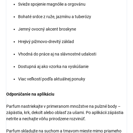
Svieže spojenie magnólie a orgovánu
Bohaté srdce z ruže, jazmínu a tuberózy
Jemný ovocný akcent broskyne
Hrejivý pižmovo-drevitý základ
Vhodná do práce aj na slávnostné udalosti
Dostupná aj ako vzorka na vyskúšanie
Viac veľkostí podľa aktuálnej ponuky
Odporúčanie na aplikáciu
Parfum nastriekajte v primeranom množstve na pulzné body –
zápästia, krk, dekolt alebo oblasť za ušami. Po aplikácii zápästia
netrite a nechajte vôňu prirodzene rozvinúť.
Parfum skladujte na suchom a tmavom mieste mimo priameho