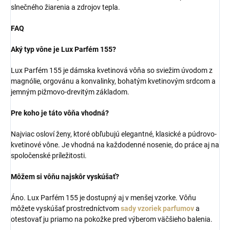
slnečného žiarenia a zdrojov tepla.
FAQ
Aký typ vône je Lux Parfém 155?
Lux Parfém 155 je dámska kvetinová vôňa so sviežim úvodom z
magnólie, orgovánu a konvalinky, bohatým kvetinovým srdcom a
jemným pižmovo-drevitým základom.
Pre koho je táto vôňa vhodná?
Najviac osloví ženy, ktoré obľubujú elegantné, klasické a púdrovo-
kvetinové vône. Je vhodná na každodenné nosenie, do práce aj na
spoločenské príležitosti.
Môžem si vôňu najskôr vyskúšať?
Áno. Lux Parfém 155 je dostupný aj v menšej vzorke. Vôňu
môžete vyskúšať prostredníctvom
sady vzoriek parfumov
a
otestovať ju priamo na pokožke pred výberom väčšieho balenia.