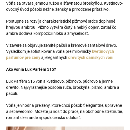
Vôňa sa otvára jemnou ružou a šťavnatou broskyňou. Kvetinovo-
ovocný úvod pôsobí nežne, žensky a prirodzene príťažlivo.
Postupne sa rozvíja charakteristické pižmové srdce doplnené
hrejivou ambrou. Pižmo vytvára čistý a hebký dojem, zatiaľ čo
ambra dodáva kompozícii hĺbku a zmyselnosť.
V závere sa objavuje zemité pačuli a krémové santalové drevo.
Výsledkom je sofistikovaná vôňa pre milovníčky
kvetinových
parfumov pre ženy
aj elegantných
drevitých dámskych vôní
.
Ako vonia Lux Parfém 515?
Lux Parfém 515 vonia kvetinovo, pižmovo, púdrovo a jemne
drevito. Najvýraznejšie pôsobia ruža, broskyňa, pižmo, ambra a
pačuli.
Vôňa je vhodná pre ženy, ktoré chcú pôsobiť elegantne, upravene
a sebavedomo. Môžete ju nosiť do práce, na obchodné stretnutie,
romantické rande aj spoločenskú udalosť.