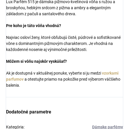
Lux Parfém 515 je dámska pižmovo-kvetinová vôňa s ružou a
broskyňou, hebkým srdcom z pižma a ambry a elegantným
základom z pačuli a santalového dreva.
Pre koho je táto vôňa vhodná?
Najviac osloví ženy, ktoré obľubujú čisté, púdrové a sofistikované
vône s dominantným pižmovým charakterom. Je vhodná na
každodenné nosenie aj výnimočné príležitosti.
Môžem si vôňu najskôr vyskúšať?
Ak je dostupná v aktuálnej ponuke, vyberte si ju medzi
vzorkami
parfumov
a otestujte priamo na pokožke pred výberom väčšieho
balenia.
Dodatočné parametre
Kategória
:
Dámske parfémy