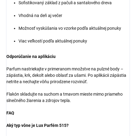
Sofistikovaný základ z pačuli a santalového dreva
Vhodná na deň aj večer
Možnosť vyskúšania vo vzorke podľa aktuálnej ponuky
Viac veľkostí podľa aktuálnej ponuky
Odporúčanie na aplikáciu
Parfum nastriekajte v primeranom množstve na pulzné body –
zápästia, krk, dekolt alebo oblasť za ušami. Po aplikácii zápästia
netrite a nechajte vôňu prirodzene rozvinúť.
Flakón skladujte na suchom a tmavom mieste mimo priameho
slnečného žiarenia a zdrojov tepla.
FAQ
Aký typ vône je Lux Parfém 515?