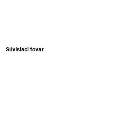
čisté a sofistikované pižmovo-kvetinové vône.
DETAILNÉ INFORMÁCIE
OPÝTAŤ SA
STRÁŽIŤ
Súvisiaci tovar
SKLADOM
(>5 KS)
SKLADOM
(>5 KS)
Lux Parfém 021 –
Lux Parfém 035 –
Inšpirovaný Cacharel: