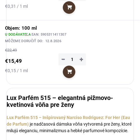
Jednotková
€0,31 / 1 ml
Do košíka
cena:
Objem: 100 ml
U DODÁVATEĽA
EAN:
5905311411307
MÔŽEME DORUČIŤ DO:
12.8.2026
€22,49
−
+
€15,49
Jednotková
€0,15 / 1 ml
Do košíka
cena:
Lux Parfém 515 – elegantná pižmovo-
kvetinová vôňa pre ženy
Lux Parfém 515 – Inšpirovaný Narciso Rodriguez: For Her (Eau
de Parfum)
je nadčasová dámska vôňa vytvorená pre ženy, ktoré
milujú eleganciu, minimalizmus a hebké parfumové kompozície.