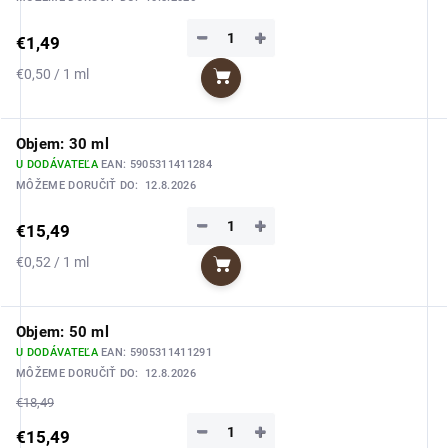
−
+
€1,49
Jednotková
€0,50 / 1 ml
Do košíka
cena:
Objem: 30 ml
U DODÁVATEĽA
EAN:
5905311411284
MÔŽEME DORUČIŤ DO:
12.8.2026
−
+
€15,49
Jednotková
€0,52 / 1 ml
Do košíka
cena:
Objem: 50 ml
U DODÁVATEĽA
EAN:
5905311411291
MÔŽEME DORUČIŤ DO:
12.8.2026
€18,49
−
+
€15,49