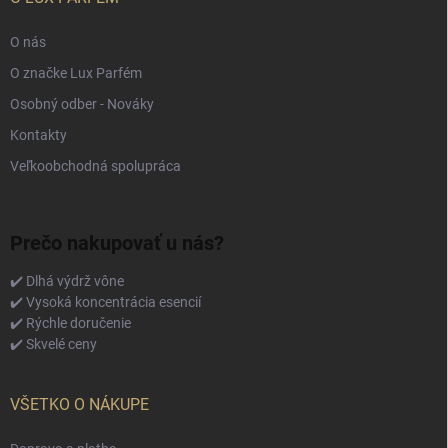
O nás
O značke Lux Parfém
Osobný odber - Nováky
Kontakty
Veľkoobchodná spolupráca
Prečo nakupovať u nás?
✔️ Dlhá výdrž vône
✔️ Vysoká koncentrácia esencií
✔️ Rýchle doručenie
✔️ Skvelé ceny
VŠETKO O NÁKUPE