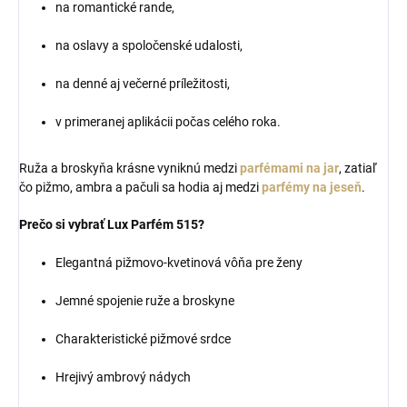
na romantické rande,
na oslavy a spoločenské udalosti,
na denné aj večerné príležitosti,
v primeranej aplikácii počas celého roka.
Ruža a broskyňa krásne vyniknú medzi
parfémami na jar
, zatiaľ
čo pižmo, ambra a pačuli sa hodia aj medzi
parfémy na jeseň
.
Prečo si vybrať Lux Parfém 515?
Elegantná pižmovo-kvetinová vôňa pre ženy
Jemné spojenie ruže a broskyne
Charakteristické pižmové srdce
Hrejivý ambrový nádych