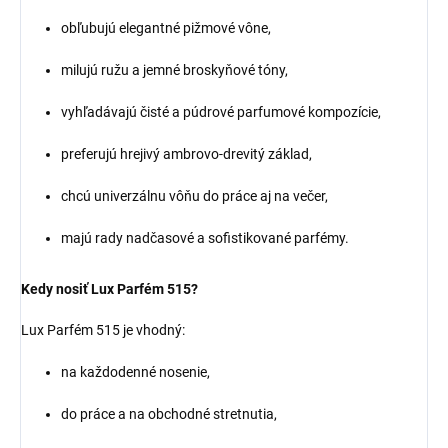
obľubujú elegantné pižmové vône,
milujú ružu a jemné broskyňové tóny,
vyhľadávajú čisté a púdrové parfumové kompozície,
preferujú hrejivý ambrovo-drevitý základ,
chcú univerzálnu vôňu do práce aj na večer,
majú rady nadčasové a sofistikované parfémy.
Kedy nosiť Lux Parfém 515?
Lux Parfém 515 je vhodný:
na každodenné nosenie,
do práce a na obchodné stretnutia,