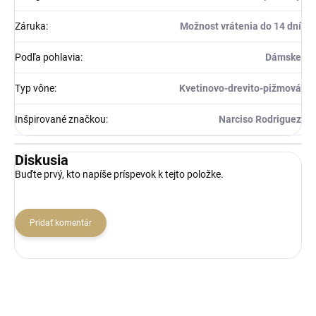
Záruka
:
Možnost vrátenia do 14 dní
Podľa pohlavia
:
Dámske
Typ vône
:
Kvetinovo-drevito-pižmová
Inšpirované značkou
:
Narciso Rodriguez
Diskusia
Buďte prvý, kto napíše príspevok k tejto položke.
Pridať komentár