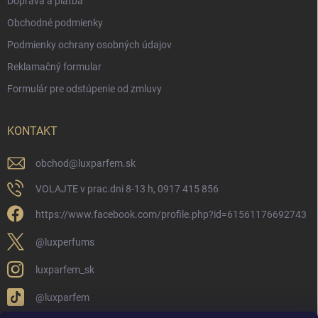
Doprava a platba
Obchodné podmienky
Podmienky ochrany osobných údajov
Reklamačný formular
Formulár pre odstúpenie od zmluvy
KONTAKT
obchod
@
luxparfem.sk
VOLAJTE v prac.dni 8-13 h, 0917 415 856
https://www.facebook.com/profile.php?id=61561176692743
@luxperfums
luxparfem_sk
@luxparfem