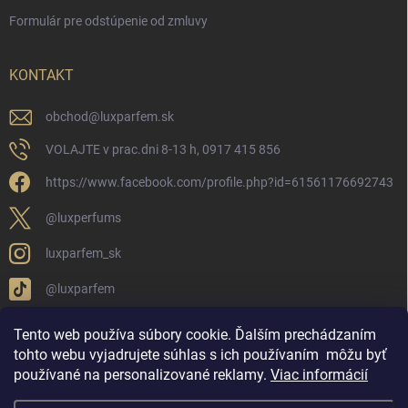
Formulár pre odstúpenie od zmluvy
KONTAKT
obchod
@
luxparfem.sk
VOLAJTE v prac.dni 8-13 h, 0917 415 856
https://www.facebook.com/profile.php?id=61561176692743
@luxperfums
luxparfem_sk
@luxparfem
Tento web používa súbory cookie. Ďalším prechádzaním
tohto webu vyjadrujete súhlas s ich používaním
môžu byť
LUX PARFÉM NOVÁKY
Lux Parfém Skupina na FB
používané na personalizované reklamy
.
Viac informácií
Lux Parfum - Česká Republika
Lux Parfumok - Hungary