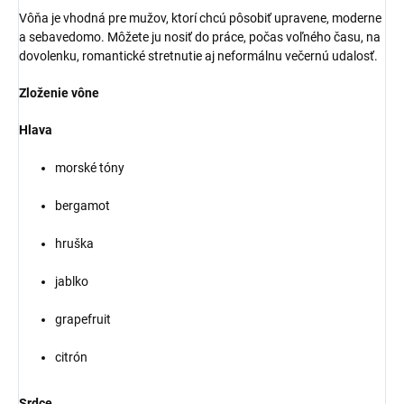
Vôňa je vhodná pre mužov, ktorí chcú pôsobiť upravene, moderne
a sebavedomo. Môžete ju nosiť do práce, počas voľného času, na
dovolenku, romantické stretnutie aj neformálnu večernú udalosť.
Zloženie vône
Hlava
morské tóny
bergamot
hruška
jablko
grapefruit
citrón
Srdce