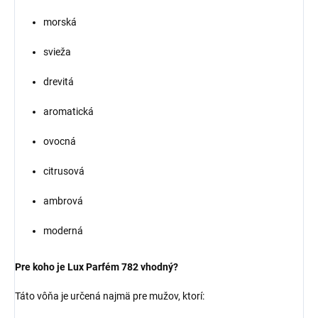
morská
svieža
drevitá
aromatická
ovocná
citrusová
ambrová
moderná
Pre koho je Lux Parfém 782 vhodný?
Táto vôňa je určená najmä pre mužov, ktorí: