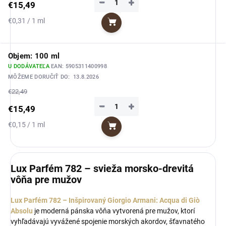
−
+
€15,49
Jednotková
€0,31 / 1 ml
Do košíka
cena:
Objem: 100 ml
U DODÁVATEĽA
EAN:
5905311400998
MÔŽEME DORUČIŤ DO:
13.8.2026
€22,49
−
+
€15,49
Jednotková
€0,15 / 1 ml
Do košíka
cena:
Lux Parfém 782 – svieža morsko-drevitá
vôňa pre mužov
Lux Parfém 782 – Inšpirovaný Giorgio Armani: Acqua di Giò
Absolu
je moderná pánska vôňa vytvorená pre mužov, ktorí
vyhľadávajú vyvážené spojenie morských akordov, šťavnatého