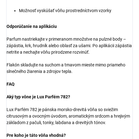
Možnosť vyskúšať vôňu prostredníctvom vzorky
Odporúčanie na aplikáciu
Parfum nastriekajte v primeranom množstve na pulzné body –
zápästia, krk, hrudník alebo oblasť za ušami. Po aplikácii zápästia
netrite a nechajte vôňu prirodzene rozvinúť.
Flakón skladujte na suchom a tmavom mieste mimo priameho
slnečného žiarenia a zdrojov tepla.
FAQ
Aký typ vône je Lux Parfém 782?
Lux Parfém 782 je pánska morsko-drevitá vôňa so sviežim
citrusovým a ovocným úvodom, aromatickým srdcom a hrejivým
základom z pačuli, tonky, labdana a drevitých tónov.
Pre koho je táto vôňa vhodná?