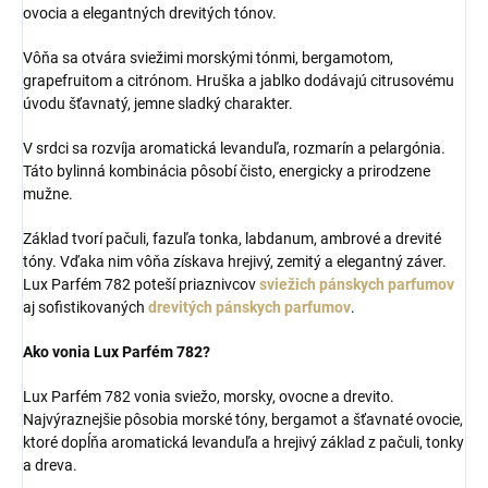
ovocia a elegantných drevitých tónov.
Vôňa sa otvára sviežimi morskými tónmi, bergamotom,
grapefruitom a citrónom. Hruška a jablko dodávajú citrusovému
úvodu šťavnatý, jemne sladký charakter.
V srdci sa rozvíja aromatická levanduľa, rozmarín a pelargónia.
Táto bylinná kombinácia pôsobí čisto, energicky a prirodzene
mužne.
Základ tvorí pačuli, fazuľa tonka, labdanum, ambrové a drevité
tóny. Vďaka nim vôňa získava hrejivý, zemitý a elegantný záver.
Lux Parfém 782 poteší priaznivcov
sviežich pánskych parfumov
aj sofistikovaných
drevitých pánskych parfumov
.
Ako vonia Lux Parfém 782?
Lux Parfém 782 vonia sviežo, morsky, ovocne a drevito.
Najvýraznejšie pôsobia morské tóny, bergamot a šťavnaté ovocie,
ktoré dopĺňa aromatická levanduľa a hrejivý základ z pačuli, tonky
a dreva.