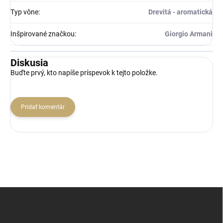
Typ vône
:
Drevitá - aromatická
Inšpirované značkou
:
Giorgio Armani
Diskusia
Buďte prvý, kto napíše príspevok k tejto položke.
Pridať komentár
Z
á
p