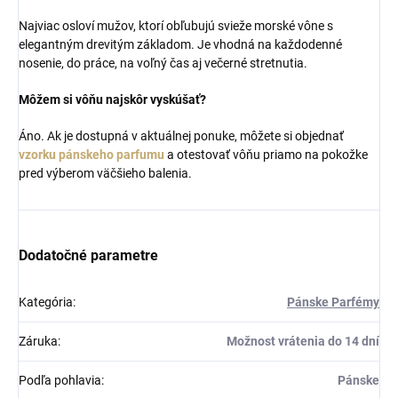
Najviac osloví mužov, ktorí obľubujú svieže morské vône s
elegantným drevitým základom. Je vhodná na každodenné
nosenie, do práce, na voľný čas aj večerné stretnutia.
Môžem si vôňu najskôr vyskúšať?
Áno. Ak je dostupná v aktuálnej ponuke, môžete si objednať
vzorku pánskeho parfumu
a otestovať vôňu priamo na pokožke
pred výberom väčšieho balenia.
Dodatočné parametre
Kategória
:
Pánske Parfémy
Záruka
:
Možnost vrátenia do 14 dní
Podľa pohlavia
:
Pánske