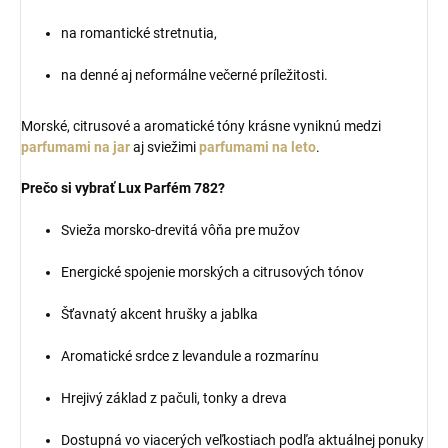
na romantické stretnutia,
na denné aj neformálne večerné príležitosti.
Morské, citrusové a aromatické tóny krásne vyniknú medzi
parfumami na jar
aj sviežimi
parfumami na leto
.
Prečo si vybrať Lux Parfém 782?
Svieža morsko-drevitá vôňa pre mužov
Energické spojenie morských a citrusových tónov
Šťavnatý akcent hrušky a jablka
Aromatické srdce z levandule a rozmarínu
Hrejivý základ z pačuli, tonky a dreva
Dostupná vo viacerých veľkostiach podľa aktuálnej ponuky