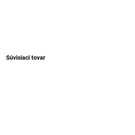
obľubujú moderné vône prepájajúce vodnú sviežosť s hrejivým
drevitým základom.
DETAILNÉ INFORMÁCIE
OPÝTAŤ SA
STRÁŽIŤ
Súvisiaci tovar
SKLADOM
SKLADOM
(>5 KS)
(>5 KS)
Lux Parfém 784 –
Lux Parfém 086 –