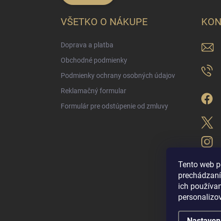
VŠETKO O NÁKUPE
KON
Doprava a platba
Obchodné podmienky
Podmienky ochrany osobných údajov
Reklamačný formular
Formulár pre odstúpenie od zmluvy
Tento web p
prechádzaní
ich použív
LUX PARFÉM NO
personalizo
Nastaven