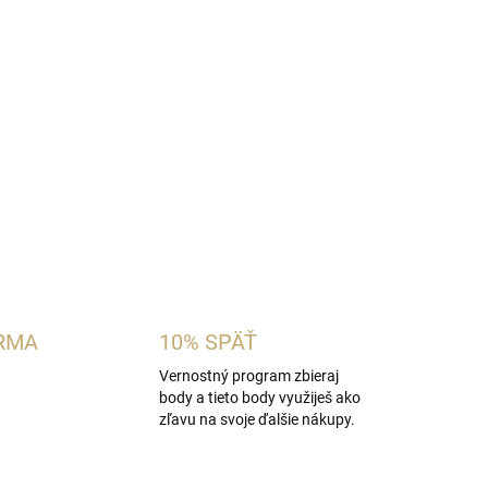
á korenisto-púdrová pánska vôňa inšpirovaná
leman Eau de Parfum
. Spája čierne korenie,
com, škoricou, čiernou vanilkou a pačuli.
bujú hrejivé, kultivované a zmyselné vône.
OPÝTAŤ SA
STRÁŽIŤ
RMA
10% SPÄŤ
Vernostný program zbieraj
body a tieto body využiješ ako
zľavu na svoje ďalšie nákupy.