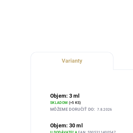
Lux
Lux Parfém 272 je výrazná
sla
gurmánska pánska vôňa
inš
inšpirovaná charakterom Mugler
Rab
A*Men. Spája sviežu mätu,
svie
levanduľu a bergamot s
pral
karamelom, medom, kávou,
vanilkou, pačuli a...
Varianty
Objem: 3 ml
SKLADOM
(>5 KS)
MÔŽEME DORUČIŤ DO:
7.8.2026
Objem: 30 ml
U DODÁVATEĽA
EAN:
5905311400547