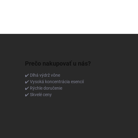
Prečo nakupovať u nás?
✔️ Dlhá výdrž vône
✔️ Vysoká koncentrácia esencií
✔️ Rýchle doručenie
✔️ Skvelé ceny