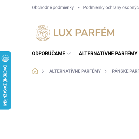
Prejsť
Obchodné podmienky
Podmienky ochrany osobnýc
na
obsah
ODPORÚČAME
ALTERNATÍVNE PARFÉMY
Domov
ALTERNATÍVNE PARFÉMY
PÁNSKE PAR
Neohodnotené
Podrobnosti hodnotenia