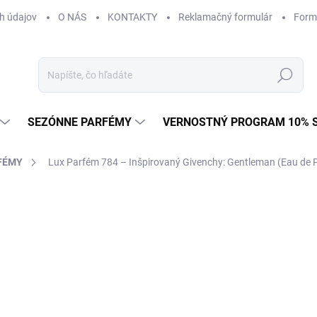
h údajov
O NÁS
KONTAKTY
Reklamačný formulár
Form
Hľadať
SEZÓNNE PARFÉMY
VERNOSTNÝ PROGRAM 10% 
FÉMY
Lux Parfém 784 – Inšpirovaný Givenchy: Gentleman (Eau de 
ZNAČKA:
GIVENCHY
od €1,49
od
€1
Jednotková
od €0,15 / 1 ml
cena:
Zvoľte variant