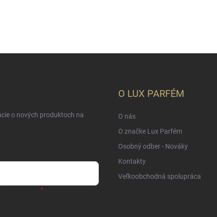
O LUX PARFÉM
ácie o nových produktoch na
O nás
O značke Lux Parfém
Osobný odber - Nováky
Kontakty
Veľkoobchodná spolupráca
sobných údajov