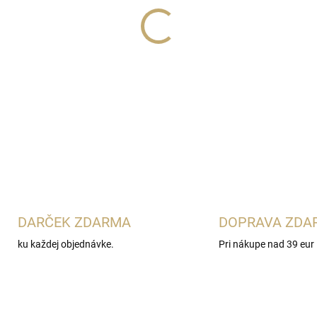
Lux Parfém 784
je elegantn
charakterom
Givenchy Gent
levanduľu a bergamot s kosat
Ideálna pre mužov, ktorí obľu
DETAILNÉ INFORMÁCIE
DARČEK ZDARMA
DOPRAVA ZDA
ku každej objednávke.
Pri nákupe nad 39 eur