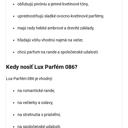
obľubujú pivóniu a jemné kvetinové tóny,
uprednostňujú sladké ovocno-kvetinové parfémy,
majú rady hebké ambrové a drevité základy,
hľadajú vôňu vhodnú najmä na večer,
chcú parfum na rande a spoločenské udalosti.
Kedy nosiť Lux Parfém 086?
Lux Parfém 086 je vhodný:
na romantické rande,
na večierky a oslavy,
na stretnutia s priateľmi,
na spoločenské udalosti,