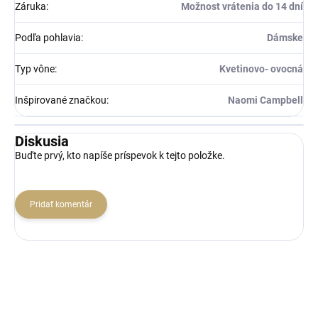
Záruka
:
Možnost vrátenia do 14 dní
Podľa pohlavia
:
Dámske
Typ vône
:
Kvetinovo- ovocná
Inšpirované značkou
:
Naomi Campbell
Diskusia
Buďte prvý, kto napíše príspevok k tejto položke.
Pridať komentár