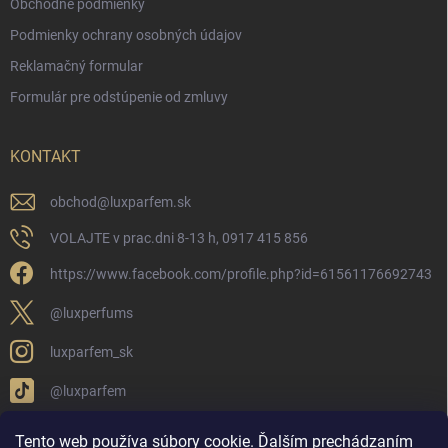
Obchodné podmienky
Podmienky ochrany osobných údajov
Reklamačný formular
Formulár pre odstúpenie od zmluvy
KONTAKT
obchod
@
luxparfem.sk
VOLAJTE v prac.dni 8-13 h, 0917 415 856
https://www.facebook.com/profile.php?id=61561176692743
@luxperfums
luxparfem_sk
@luxparfem
Tento web používa súbory cookie. Ďalším prechádzaním