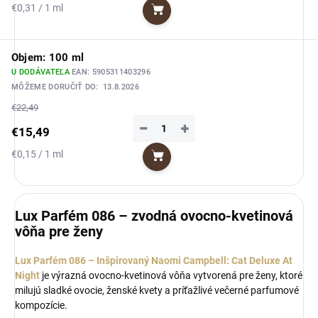
Jednotková
€0,31 / 1 ml
Do košíka
cena:
Objem: 100 ml
U DODÁVATEĽA
EAN:
5905311403296
MÔŽEME DORUČIŤ DO:
13.8.2026
€22,49
−
+
€15,49
Jednotková
€0,15 / 1 ml
Do košíka
cena:
Lux Parfém 086 – zvodná ovocno-kvetinová
vôňa pre ženy
Lux Parfém 086 – Inšpirovaný Naomi Campbell: Cat Deluxe At
Night
je výrazná ovocno-kvetinová vôňa vytvorená pre ženy, ktoré
milujú sladké ovocie, ženské kvety a príťažlivé večerné parfumové
kompozície.