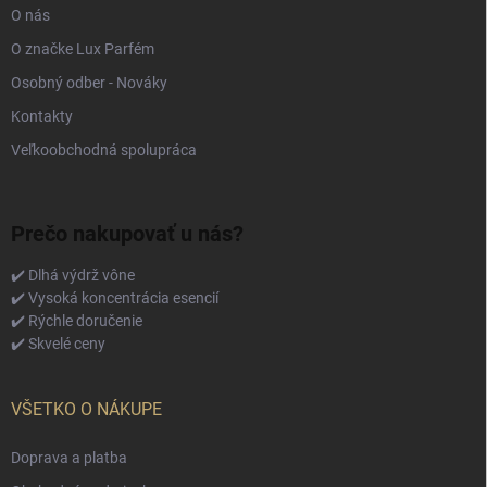
O nás
O značke Lux Parfém
Osobný odber - Nováky
Kontakty
Veľkoobchodná spolupráca
Prečo nakupovať u nás?
✔️ Dlhá výdrž vône
✔️ Vysoká koncentrácia esencií
✔️ Rýchle doručenie
✔️ Skvelé ceny
VŠETKO O NÁKUPE
Doprava a platba