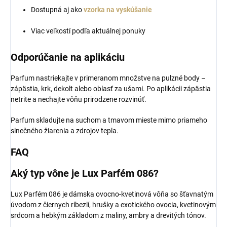
Dostupná aj ako
vzorka na vyskúšanie
Viac veľkostí podľa aktuálnej ponuky
Odporúčanie na aplikáciu
Parfum nastriekajte v primeranom množstve na pulzné body –
zápästia, krk, dekolt alebo oblasť za ušami. Po aplikácii zápästia
netrite a nechajte vôňu prirodzene rozvinúť.
Parfum skladujte na suchom a tmavom mieste mimo priameho
slnečného žiarenia a zdrojov tepla.
FAQ
Aký typ vône je Lux Parfém 086?
Lux Parfém 086 je dámska ovocno-kvetinová vôňa so šťavnatým
úvodom z čiernych ríbezlí, hrušky a exotického ovocia, kvetinovým
srdcom a hebkým základom z maliny, ambry a drevitých tónov.