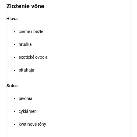
Zloženie vône
Hlava
čierne ríbezle
hruška
exotické ovocie
pitahaja
Srdce
pivónia
cyklámen
kvetinové tóny