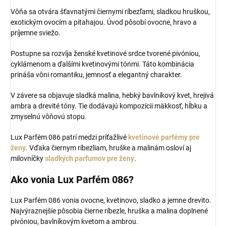
Vôňa sa otvára šťavnatými čiernymi ríbezľami, sladkou hruškou,
exotickým ovocím a pitahajou. Úvod pôsobí ovocne, hravo a
príjemne sviežo.
Postupne sa rozvíja ženské kvetinové srdce tvorené pivóniou,
cyklámenom a ďalšími kvetinovými tónmi. Táto kombinácia
prináša vôni romantiku, jemnosť a elegantný charakter.
V závere sa objavuje sladká malina, hebký bavlníkový kvet, hrejivá
ambra a drevité tóny. Tie dodávajú kompozícii mäkkosť, hĺbku a
zmyselnú vôňovú stopu.
Lux Parfém 086 patrí medzi príťažlivé
kvetinové parfémy pre
ženy
. Vďaka čiernym ríbezliam, hruške a malinám osloví aj
milovníčky
sladkých parfumov pre ženy
.
Ako vonia Lux Parfém 086?
Lux Parfém 086 vonia ovocne, kvetinovo, sladko a jemne drevito.
Najvýraznejšie pôsobia čierne ríbezle, hruška a malina doplnené
pivóniou, bavlníkovým kvetom a ambrou.