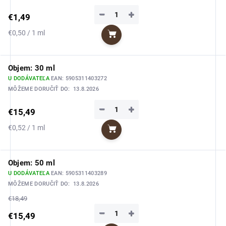
−
+
€1,49
Jednotková
€0,50 / 1 ml
Do košíka
cena:
Objem: 30 ml
U DODÁVATEĽA
EAN:
5905311403272
MÔŽEME DORUČIŤ DO:
13.8.2026
−
+
€15,49
Jednotková
€0,52 / 1 ml
Do košíka
cena:
Objem: 50 ml
U DODÁVATEĽA
EAN:
5905311403289
MÔŽEME DORUČIŤ DO:
13.8.2026
€18,49
−
+
€15,49