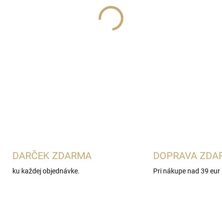
Lux Parfém 125
je žiarivá 
Gabrielle
. Spája sviežu mand
kyticou tuberózy, jazmínu, 
základ zo santalového dreva 
DETAILNÉ INFORMÁCIE
DARČEK ZDARMA
DOPRAVA ZDA
ku každej objednávke.
Pri nákupe nad 39 eur