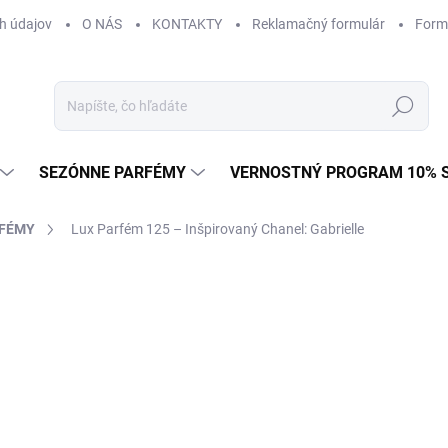
h údajov
O NÁS
KONTAKTY
Reklamačný formulár
Form
Hľadať
SEZÓNNE PARFÉMY
VERNOSTNÝ PROGRAM 10% 
RFÉMY
Lux Parfém 125 – Inšpirovaný Chanel: Gabrielle
ZNAČKA:
CHANEL
od €1,49
od
€1
Jednotková
od €0,15 / 1 ml
cena:
Zvoľte variant