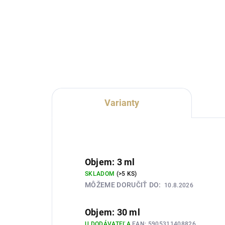
Lux Parfém 505 je výrazná
Lux
dámska vôňa inšpirovaná
vôň
charakterom Givenchy L'Interdit
Dol
Rouge. Spája svieži červený
Spáj
pomaranč a pikantný zázvor s
jab
bielymi kvetmi, korením a
biel
hrejivým...
Varianty
Objem: 3 ml
SKLADOM
(>5 KS)
MÔŽEME DORUČIŤ DO:
10.8.2026
Objem: 30 ml
U DODÁVATEĽA
EAN:
5905311408826