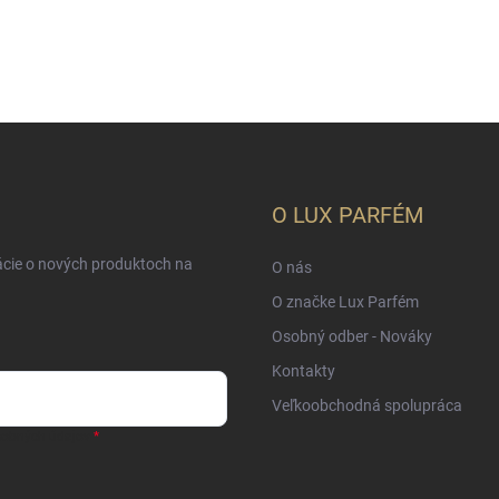
O LUX PARFÉM
ácie o nových produktoch na
O nás
O značke Lux Parfém
Osobný odber - Nováky
Kontakty
Veľkoobchodná spolupráca
sobných údajov