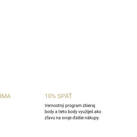
dámska vôňa inšpirovaná charakterom
Chanel
arínku, grapefruit a čierne ríbezle s elegantnou
ylang-ylangu a pomarančového kvetu. Jemný
a pižma jej dodáva čistý a ženský charakter.
OPÝTAŤ SA
STRÁŽIŤ
RMA
10% SPÄŤ
Vernostný program zbieraj
body a tieto body využiješ ako
zľavu na svoje ďalšie nákupy.