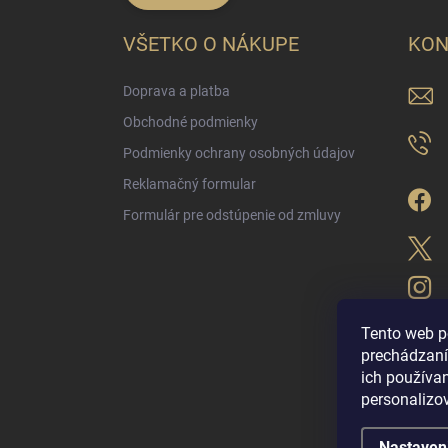
VŠETKO O NÁKUPE
KON
Doprava a platba
Obchodné podmienky
Podmienky ochrany osobných údajov
Reklamačný formular
Formulár pre odstúpenie od zmluvy
Tento web p
prechádzaní
ich použív
LUX PARFÉM NO
personalizo
Nastaven