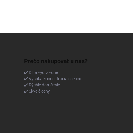
Prečo nakupovať u nás?
✔️ Dlhá výdrž vône
✔️ Vysoká koncentrácia esencií
✔️ Rýchle doručenie
✔️ Skvelé ceny