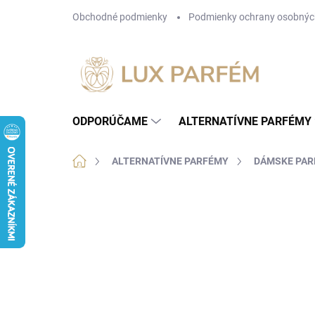
Prejsť
Obchodné podmienky
Podmienky ochrany osobnýc
na
obsah
ODPORÚČAME
ALTERNATÍVNE PARFÉMY
Domov
ALTERNATÍVNE PARFÉMY
DÁMSKE PA
Neohodnotené
Podrobnosti hodnotenia