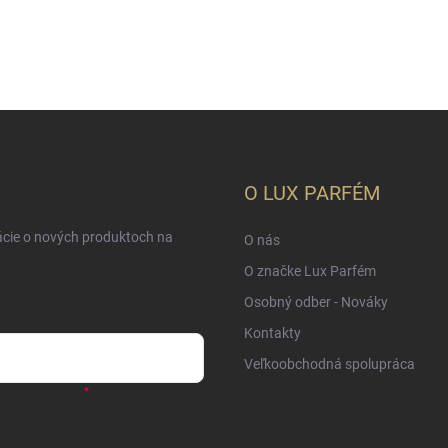
O LUX PARFÉM
ácie o nových produktoch na
O nás
O značke Lux Parfém
Osobný odber - Nováky
Kontakty
Veľkoobchodná spolupráca
sobných údajov