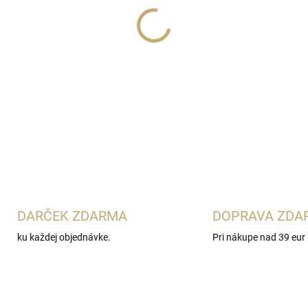
Lux Parfém 258
je ikonická
charakterom
Jean Paul Gaul
a kardamóm s levanduľou, šk
tonka, ambry a drevitých tón
sladkasté a príťažlivé vône.
DETAILNÉ INFORMÁCIE
DARČEK ZDARMA
DOPRAVA ZDA
ku každej objednávke.
Pri nákupe nad 39 eur