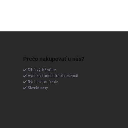
Prečo nakupovať u nás?
✔️ Dlhá výdrž vône
✔️ Vysoká koncentrácia esencií
✔️ Rýchle doručenie
✔️ Skvelé ceny