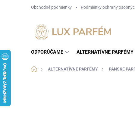
Prejsť
Obchodné podmienky
Podmienky ochrany osobnýc
na
obsah
ODPORÚČAME
ALTERNATÍVNE PARFÉMY
Domov
ALTERNATÍVNE PARFÉMY
PÁNSKE PAR
Neohodnotené
Podrobnosti hodnotenia