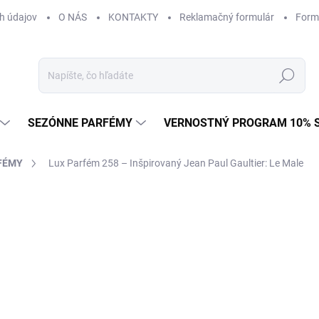
h údajov
O NÁS
KONTAKTY
Reklamačný formulár
Form
Hľadať
SEZÓNNE PARFÉMY
VERNOSTNÝ PROGRAM 10% 
FÉMY
Lux Parfém 258 – Inšpirovaný Jean Paul Gaultier: Le Male
ZNAČKA:
JEAN PAUL GAULTIER
od €1,49
od
€1
Jednotková
od €0,15 / 1 ml
cena:
Zvoľte variant