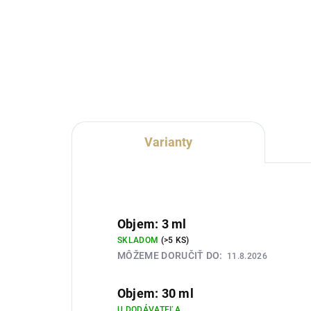
Lux Parfém 877 je výrazná
Lux
koženo-drevitá pánska vôňa
cit
inšpirovaná charakterom Gucci
inš
Guilty Absolute. Spája
Ero
dominantnú kožu s aromatickým
citr
cyprusom, zemitým pačuli a
roz
vetiverom....
Varianty
Objem: 3 ml
SKLADOM
(>5 KS)
MÔŽEME DORUČIŤ DO:
11.8.2026
Objem: 30 ml
U DODÁVATEĽA