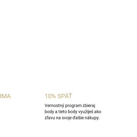
 aromatická pánska vôňa inšpirovaná
tier Le Male
. Spája osviežujúcu mätu, bergamot
oricou a hrejivým základom z vanilky, fazule
ov. Je vhodná pre mužov, ktorí obľubujú svieže,
OPÝTAŤ SA
STRÁŽIŤ
RMA
10% SPÄŤ
Vernostný program zbieraj
body a tieto body využiješ ako
zľavu na svoje ďalšie nákupy.