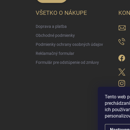
VŠETKO O NÁKUPE
KON
Doprava a platba
Obchodné podmienky
Podmienky ochrany osobných údajov
Reklamačný formular
Formulár pre odstúpenie od zmluvy
Tento web p
prechádzaní
ich použív
LUX PARFÉM NO
personalizo
Nastaven